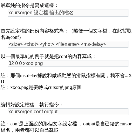
最單純的指令是寫成這樣：
xcursorgen 設定檔 輸出的檔名
首先設定檔的部份內容格式為：（隨便一個文字檔，在此暫取
名為conf）
<size> <xhot> <yhot> <filename> <ms-delay>
以一個最單純的例子就是把conf的內容寫成：
32 0 0 xxoo.png
註：那個ms-delay據說和做成動態的滑鼠指標有關，我不會...X
D
註：xxoo.png是要轉成cursor的png原圖
編輯好設定檔後，執行指令：
xcursorgen conf output
註：conf是上面說的那個文字設定檔 ，output是自己給的cursor
檔名，兩者都可以自己亂取