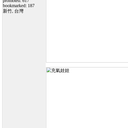
promoted: 617
bookmarked: 187
新竹, 台灣