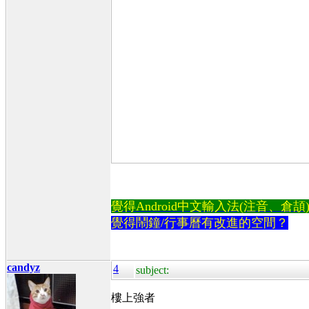
覺得Android中文輸入法(注音、倉頡)不易
覺得鬧鐘/行事曆有改進的空間？
candyz
4
subject:
樓上強者