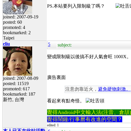
PS.本站要列入限制級了嗎？
joined: 2007-09-19
posted: 60
promoted: 4
bookmarked: 2
Taipei
eliu
5
subject:
變成限制級以後搞不好人氣會旺 1000X
廣告裏面
joined: 2007-08-09
posted: 11519
promoted: 617
注意勿靠近火，
避免硬物刺激。
bookmarked: 187
新竹, 台灣
看起來有點奇怪。
覺得Android中文輸入法(注音、倉頡)不易
覺得鬧鐘/行事曆有改進的空間？
edited: 1
本人已不在此站活動