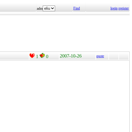
Find
login
register
adm
2007-10-26
1
0
quote