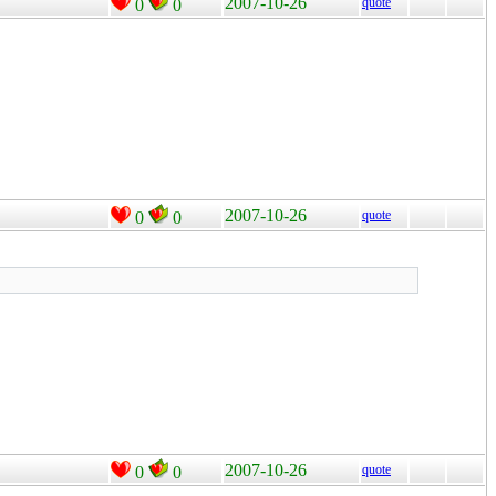
2007-10-26
quote
0
0
！
2007-10-26
quote
0
0
2007-10-26
quote
0
0