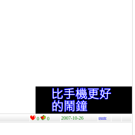
2007-10-26
quote
0
0