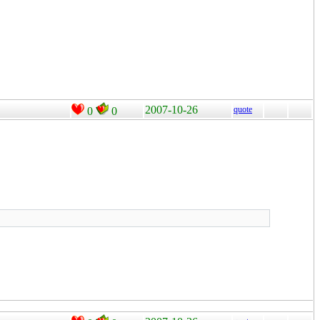
2007-10-26
quote
0
0