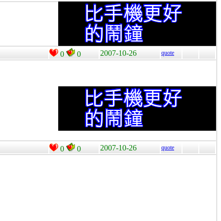
2007-10-26
quote
0
0
2007-10-26
quote
0
0