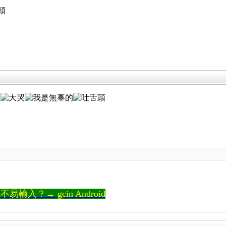
。
輸入？→ gcin Android