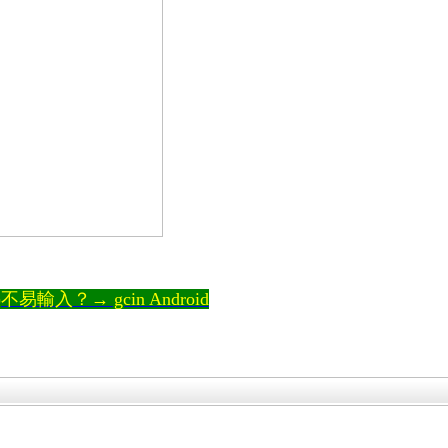
輸入？→ gcin Android