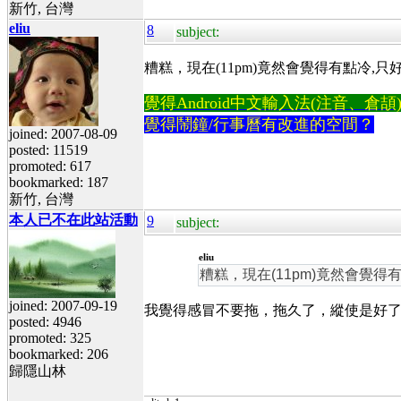
新竹, 台灣
eliu
8
subject:
糟糕，現在(11pm)竟然會覺得有點冷
覺得Android中文輸入法(注音、倉頡)不易
覺得鬧鐘/行事曆有改進的空間？
joined: 2007-08-09
posted: 11519
promoted: 617
bookmarked: 187
新竹, 台灣
本人已不在此站活動
9
subject:
eliu
糟糕，現在(11pm)竟然會覺
joined: 2007-09-19
我覺得感冒不要拖，拖久了，縱使是好
posted: 4946
promoted: 325
bookmarked: 206
歸隱山林