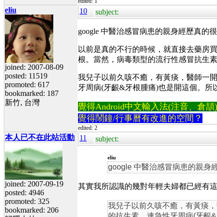
edited: 1
eliu
10
subject:
google 中醫治感冒病患的親身經歷真的
以前是真的不行的時候，就直接去藥房
根。當然，病毒類型的流行性感冒抗生
joined: 2007-08-09
posted: 11519
我兒子以前久咳不癒，有黃痰，醫師一
promoted: 617
牙周病(牙齦&牙根腫痛)也是開這個。
bookmarked: 187
新竹, 台灣
覺得Android中文輸入法(注音、倉頡)不易
覺得鬧鐘/行事曆有改進的空間？
edited: 2
本人已不在此站活動
11
subject:
eliu
google 中醫治感冒病患的親
joined: 2007-09-19
其實我所認識的幾對年輕夫婦都已經有
posted: 4946
promoted: 325
我兒子以前久咳不癒，有黃痰
bookmarked: 206
的抗生素
，
連急性牙周病(牙齦