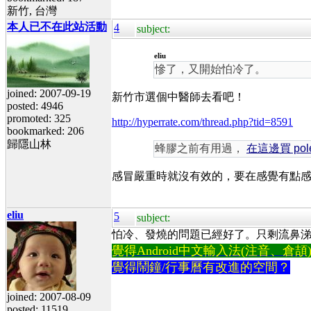
新竹, 台灣
本人已不在此站活動
4
subject:
eliu
慘了，又開始怕冷了。
joined: 2007-09-19
新竹市選個中醫師去看吧！
posted: 4946
promoted: 325
http://hyperrate.com/thread.php?tid=8591
bookmarked: 206
歸隱山林
蜂膠之前有用過，
在這邊買 pole
感冒嚴重時就沒有效的，要在感覺有點
eliu
5
subject:
怕冷、發燒的問題已經好了。只剩流鼻涕
覺得Android中文輸入法(注音、倉頡)不易
覺得鬧鐘/行事曆有改進的空間？
joined: 2007-08-09
posted: 11519