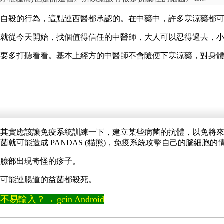
性自殺的行為，這點連西醫都承認的。在中藥中，許多寒涼藥都
議就從今天開始，找個值得信任的中醫師，大人可以忍得過去，
，要多打聽看看。基本上經方的中醫師不會隨便下寒涼藥，對身
其實應該讓免疫系統訓練一下，建立某些病菌的抗體，以免將來
就可能造成 PANDAS (貓熊)，免疫系統攻擊自己的腦細胞的
的臉部出現奇怪的疹子。
素可能連腸道的益菌都殺死。
輸入？→ gcin Android