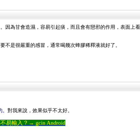
物。因為甘會造濕，容易引起痰，而且會有戀邪的作用，表面上
只要不是很嚴重的感冒，通常喝幾次蜂膠稀釋液就好了。
的。
對我來說，效果似乎不太好。
輸入？→ gcin Android