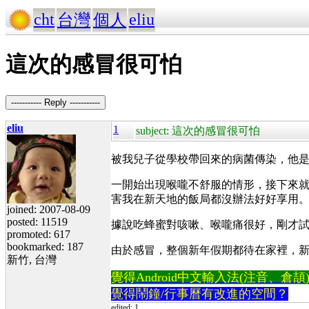
cht
eliu
台灣
個人
這次的感冒很可怕
----------- Reply -----------
eliu
1
subject: 這次的感冒很可怕
被我兒子從學校帶回來的病菌傳染，他是
一開始出現喉嚨不舒服的情形，接下來
害我在新天地的飯局都沒辦法好好享用
joined: 2007-08-09
posted: 11519
據說吃蜂蜜對咳嗽、喉嚨痛很好，剛才
promoted: 617
bookmarked: 187
由於感冒，整個新年假期都待在家裡，
新竹, 台灣
覺得Android中文輸入法(注音、倉頡)不易
覺得鬧鐘/行事曆有改進的空間？
edited: 1