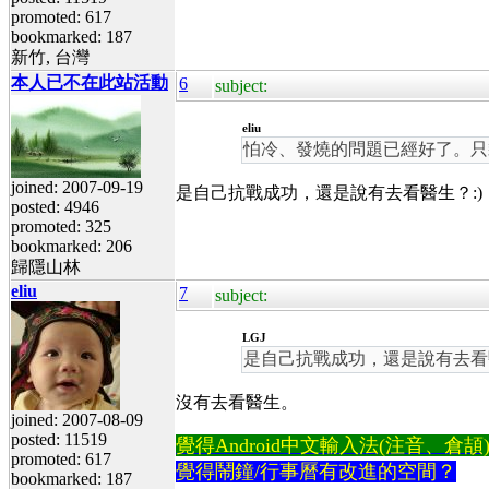
promoted: 617
bookmarked: 187
新竹, 台灣
本人已不在此站活動
6
subject:
eliu
怕冷、發燒的問題已經好了。只
joined: 2007-09-19
是自己抗戰成功，還是說有去看醫生？:)
posted: 4946
promoted: 325
bookmarked: 206
歸隱山林
eliu
7
subject:
LGJ
是自己抗戰成功，還是說有去看醫
沒有去看醫生。
joined: 2007-08-09
posted: 11519
覺得Android中文輸入法(注音、倉頡)不易
promoted: 617
覺得鬧鐘/行事曆有改進的空間？
bookmarked: 187