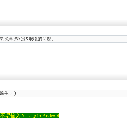
剩流鼻涕&痰&喉嚨的問題。
生？:)
輸入？→ gcin Android