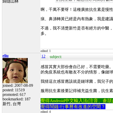
歸隱山林
啊，千萬不要呀！這種廣效抗生素是慢
痰、鼻涕轉黃已經是內有熱象，我是建
不過，我不清楚新竹是否有經方的中醫
多。
edited: 1
eliu
12
subject:
感冒其實大部份會自己好，不需要吃藥。
的免疫系統也有敵友不分的情形，像鏈球菌
我猜這次感冒應該就是鏈球菌，我兒子
joined: 2007-08-09
posted: 11519
服用抗生素後要記得補充益生菌，抗生
promoted: 617
bookmarked: 187
覺得Android中文輸入法(注音、倉頡)不易
新竹, 台灣
覺得鬧鐘/行事曆有改進的空間？
edited: 4