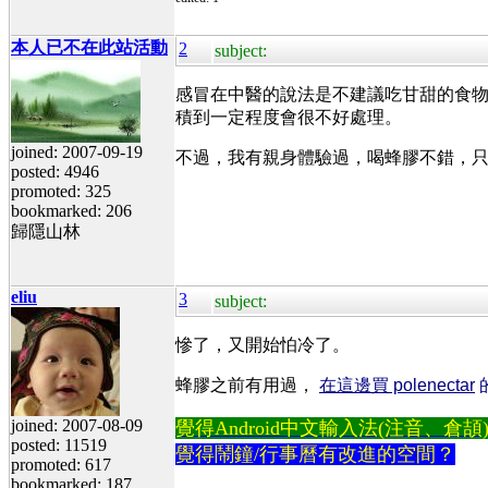
本人已不在此站活動
2
subject:
感冒在中醫的說法是不建議吃甘甜的食
積到一定程度會很不好處理。
joined: 2007-09-19
不過，我有親身體驗過，喝蜂膠不錯，
posted: 4946
promoted: 325
bookmarked: 206
歸隱山林
eliu
3
subject:
慘了，又開始怕冷了。
蜂膠之前有用過，
在這邊買 polenectar
joined: 2007-08-09
覺得Android中文輸入法(注音、倉頡)不易
posted: 11519
覺得鬧鐘/行事曆有改進的空間？
promoted: 617
bookmarked: 187