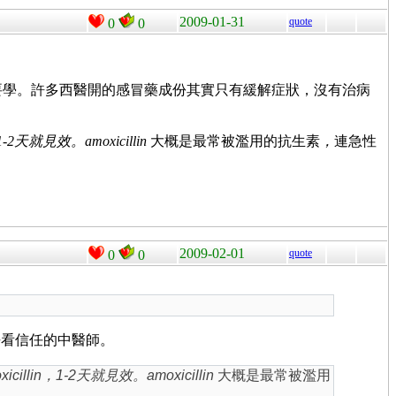
2009-01-31
quote
0
0
要學。許多西醫開的感冒藥成份其實只有緩解症狀，沒有治病
in，1-2天就見效。
amoxicillin
大概是最常被濫用的抗生素
，
連急性
2009-02-01
quote
0
0
去看信任的中醫師。
oxicillin，1-2天就見效。
amoxicillin
大概是最常被濫用