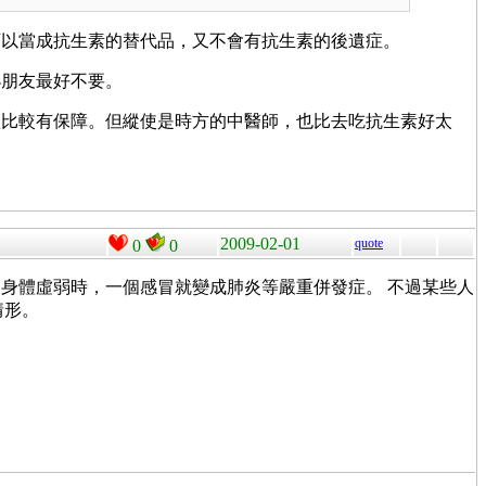
可以當成抗生素的替代品，又不會有抗生素的後遺症。
小朋友最好不要。
體比較有保障。但縱使是時方的中醫師，也比去吃抗生素好太
2009-02-01
quote
0
0
身體虛弱時，一個感冒就變成肺炎等嚴重併發症。 不過某些人
情形。