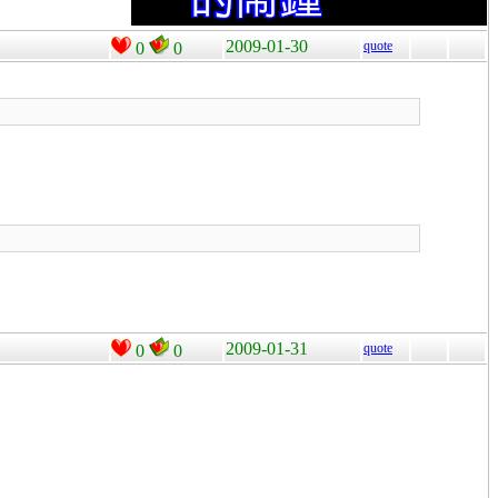
2009-01-30
quote
0
0
2009-01-31
quote
0
0