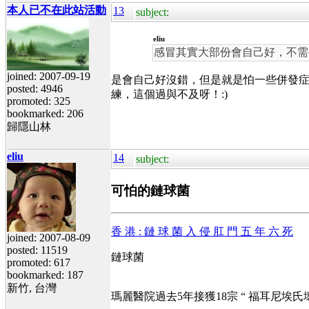
本人已不在此站活動
13
subject:
eliu
感冒其實大部份會自己好，不需
joined: 2007-09-19
是會自己好沒錯，但是就是怕一些併發
posted: 4946
練，這個過與不及呀！:)
promoted: 325
bookmarked: 206
歸隱山林
eliu
14
subject:
可怕的鏈球菌
香 港 : 鏈 球 菌 入 侵 肛 門 五 年 六 死
joined: 2007-08-09
posted: 11519
鏈球菌
promoted: 617
bookmarked: 187
新竹, 台灣
瑪麗醫院過去5年接獲18宗 “ 福耳尼埃氏壞疽 ”（