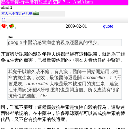
覺得鬧鐘/行事曆有改進的空間？→ AndAlarm
edited: 2
本人已不在此站活動
11
2009-02-01
quote
0
0
eliu
google 中醫治感冒病患的親身經歷真的很少。
其實我所認識的幾對年輕夫婦都已經有這種認識，就是為了避
免抗生素的毒害，已盡量帶他們的小朋友去看信任的中醫師。
我兒子以前久咳不癒，有黃痰，醫師一開始開始用比較
窄的抗生素，沒效，最後醫師還是開
amoxicillin，1-2天
就見效。
amoxicillin
大概是最常被濫用的抗生素
，
連急
性牙周病(牙齦&牙根腫痛)也是開這個。所以應該有很多
抗藥性的細菌
。Orz
啊，千萬不要呀！這種廣效抗生素是慢性自殺的行為，這點連
西醫都承認的。在中藥中，許多寒涼藥都可以當成抗生素的替
代品，又不會有抗生素的後遺症。