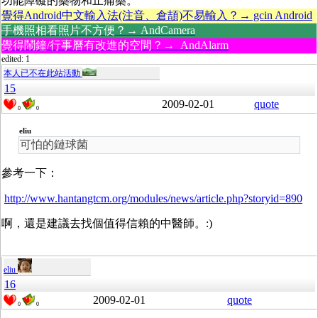
功能障礙的藥物和止痛藥。
覺得Android中文輸入法(注音、倉頡)不易輸入？→ gcin Android
手機照相看照片不方便？→ AndCamera
覺得鬧鐘/行事曆有改進的空間？→ AndAlarm
edited: 1
本人已不在此站活動
15
2009-02-01
quote
0
0
eliu
可怕的鏈球菌
參考一下：
http://www.hantangtcm.org/modules/news/article.php?storyid=890
啊，還是建議去找個值得信賴的中醫師。:)
eliu
16
2009-02-01
quote
0
0