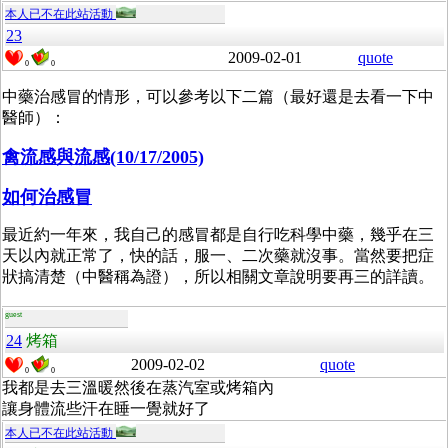
本人已不在此站活動
23
2009-02-01
quote
0
0
中藥治感冒的情形，可以參考以下二篇（最好還是去看一下中
醫師）：
禽流感與流感(10/17/2005)
如何治感冒
最近約一年來，我自己的感冒都是自行吃科學中藥，幾乎在三
天以內就正常了，快的話，服一、二次藥就沒事。當然要把症
狀搞清楚（中醫稱為證），所以相關文章說明要再三的詳讀。
guest
24
烤箱
2009-02-02
quote
0
0
我都是去三溫暖然後在蒸汽室或烤箱內
讓身體流些汗在睡一覺就好了
本人已不在此站活動