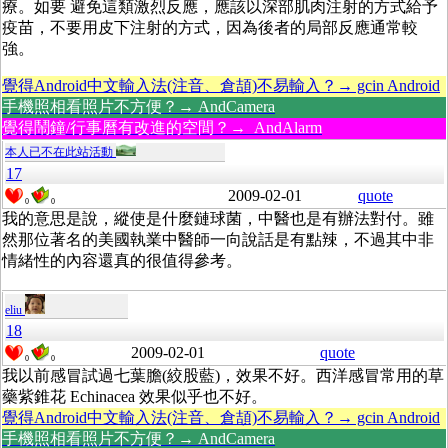
療。如要 避免這類激烈反應，應該以深部肌肉注射的方式給予
疫苗，不要用皮下注射的方式，因為後者的局部反應通常較
強。
覺得Android中文輸入法(注音、倉頡)不易輸入？→ gcin Android
手機照相看照片不方便？→ AndCamera
覺得鬧鐘/行事曆有改進的空間？→ AndAlarm
本人已不在此站活動
17
2009-02-01
quote
0
0
我的意思是說，縱使是什麼鏈球菌，中醫也是有辦法對付。雖
然那位著名的美國執業中醫師一向說話是有點辣，不過其中非
情緒性的內容還真的很值得參考。
eliu
18
2009-02-01
quote
0
0
我以前感冒試過七葉膽(
絞股藍)
，效果不好。西洋感冒常用的草
藥紫錐花 Echinacea 效果似乎也不好。
覺得Android中文輸入法(注音、倉頡)不易輸入？→ gcin Android
手機照相看照片不方便？→ AndCamera