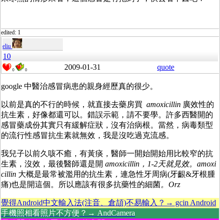
edited: 1
eliu
10
2009-01-31
quote
0
0
google 中醫治感冒病患的親身經歷真的很少。
以前是真的不行的時候，就直接去藥房買
amoxicillin
廣效性的
抗生素，好像都還可以。錯誤示範，請不要學。許多西醫開的
感冒藥成份其實只有緩解症狀，沒有治病根。當然，病毒類型
的流行性感冒抗生素就無效，我是沒吃過克流感。
我兒子以前久咳不癒，有黃痰，醫師一開始開始用比較窄的抗
生素，沒效，最後醫師還是開
amoxicillin，1-2天就見效。
amoxi
cillin
大概是最常被濫用的抗生素
，
連急性牙周病(牙齦&牙根腫
痛)也是開這個。所以應該有很多抗藥性的細菌
。Orz
覺得Android中文輸入法(注音、倉頡)不易輸入？→ gcin Android
手機照相看照片不方便？→ AndCamera