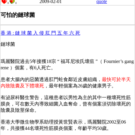
2009-02-01
quote
0
0
可怕的鏈球菌
香 港 : 鏈 球 菌 入 侵 肛 門 五 年 六 死
鏈球菌
瑪麗醫院過去5年接獲18宗 “ 福耳尼埃氏壞疽 ”（ Fournier’s gang
rene ）個案，有6人死亡。
患者大腸內的惡菌透過肛門蛀食鄰近皮膚組織，
最快可於半天
內致陰囊及下體壞死
，最年輕個案為26歲的健康男子。
有泌尿科醫生警告，這種患者以男性為主的其中一種壞死性筋
膜炎，可在數天內導致細菌入血奪命，曾有個案須切除壞死的
陰囊及陰莖保命。
香港大學微生物學系助理授黃世賢表示，瑪麗醫院2002至06
年，共接獲44名壞死性筋膜炎個案，年齡平均50歲。