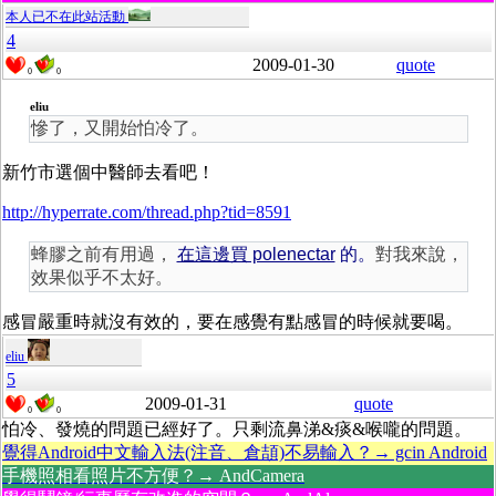
本人已不在此站活動
4
2009-01-30
quote
0
0
eliu
慘了，又開始怕冷了。
新竹市選個中醫師去看吧！
http://hyperrate.com/thread.php?tid=8591
蜂膠之前有用過，
在這邊買 polenectar
的。
對我來說，
效果似乎不太好。
感冒嚴重時就沒有效的，要在感覺有點感冒的時候就要喝。
eliu
5
2009-01-31
quote
0
0
怕冷、發燒的問題已經好了。只剩流鼻涕&痰&喉嚨的問題。
覺得Android中文輸入法(注音、倉頡)不易輸入？→ gcin Android
手機照相看照片不方便？→ AndCamera