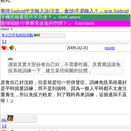
殺死。
覺得Android中文輸入法(注音、倉頡)不易輸入？→ gcin Android
手機照相看照片不方便？→ AndCamera
覺得鬧鐘/行事曆有改進的空間？→ AndAlarm
edited: 4
本人已不在此站活動
13
2009-02-01
quote
0
0
eliu
感冒其實大部份會自己好，不需要吃藥。其實應該讓免
疫系統訓練一下，建立某些病菌的抗體，
是會自己好沒錯，但是就是怕一些併發症。訓練免疫系統最好
是平時就要訓練，而不是到病時。因為一般人平時都不太會注
重養生，所以免疫力較差，到了戰時再來訓練，這個過與不及
呀！:)
eliu
14