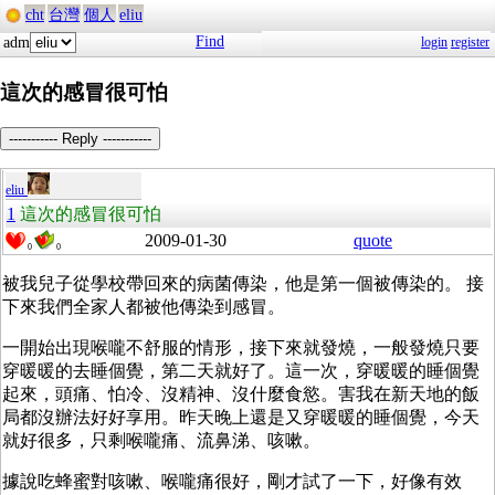
cht
台灣
個人
eliu
Find
adm
login
register
這次的感冒很可怕
----------- Reply -----------
eliu
1
這次的感冒很可怕
2009-01-30
quote
0
0
被我兒子從學校帶回來的病菌傳染，他是第一個被傳染的。 接
下來我們全家人都被他傳染到感冒。
一開始出現喉嚨不舒服的情形，接下來就發燒，一般發燒只要
穿暖暖的去睡個覺，第二天就好了。這一次，穿暖暖的睡個覺
起來，頭痛、怕冷、沒精神、沒什麼食慾。害我在新天地的飯
局都沒辦法好好享用。昨天晚上還是又穿暖暖的睡個覺，今天
就好很多，只剩喉嚨痛、流鼻涕、咳嗽。
據說吃蜂蜜對咳嗽、喉嚨痛很好，剛才試了一下，好像有效