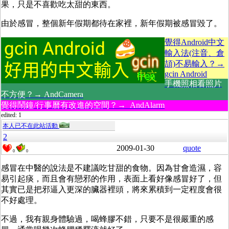
果，只是不喜歡吃太甜的東西。
由於感冒，整個新年假期都待在家裡，新年假期被感冒毀了。
覺得Android中文
輸入法(注音、倉
頡)不易輸入？→
gcin Android
手機照相看照片
不方便？→ AndCamera
覺得鬧鐘/行事曆有改進的空間？→ AndAlarm
edited: 1
本人已不在此站活動
2
2009-01-30
quote
0
0
感冒在中醫的說法是不建議吃甘甜的食物。因為甘會造濕，容
易引起痰，而且會有戀邪的作用，表面上看好像感冒好了，但
其實已是把邪逼入更深的臟器裡頭，將來累積到一定程度會很
不好處理。
不過，我有親身體驗過，喝蜂膠不錯，只要不是很嚴重的感