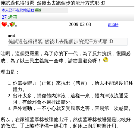
俺試過包得很緊, 然後出去跑個步的流汗方式耶 :D
本人已不在此站活動
27
烤箱
2009-02-03
quote
0
0
qrtt1
俺試過包得很緊, 然後出去跑個步的流汗方式耶 :D
哇咧，這個更嚴重，為了你的下一代，為了反共抗俄，復國必
成，為了以三民主義統一全球，請盡量避免呀！
理由是：
你需要體力（正氣）來抗邪（感冒），所以不能過度消秏
體力。
出汗太多，損傷體內津液，這樣一來，體內津液流通受
阻，有餘邪會不易排出體外。
戶外運動，一不小心就又受風寒之害，容易第二次感冒。
所以，在家裡蓋厚棉被讓他出汗，然後蓋著棉被睡覺是比較好
的做法。手上隨時準備一條毛巾，起床上廁所時擦汗用。