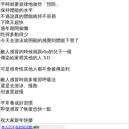
平時就要規律地做些「預防」
保持體能的水平
不過說真的體能維持不容易
下降又超快
過年期間偷懒
吃得多動得少
今天去游泳就明顯的感覺到體能下滑了
敝人感冒的時候就跟eliu的兒子一樣
傳染給家裡其他的人 XD
可是很奇怪其他人都不會被傳染到
敝人感冒時就多複習呼吸法
還是去游泳、慢跑
但速度超慢
平常養成好習慣
即使感冒了恢復也快一點
祝大家新年快樂
本人已不在此站活動