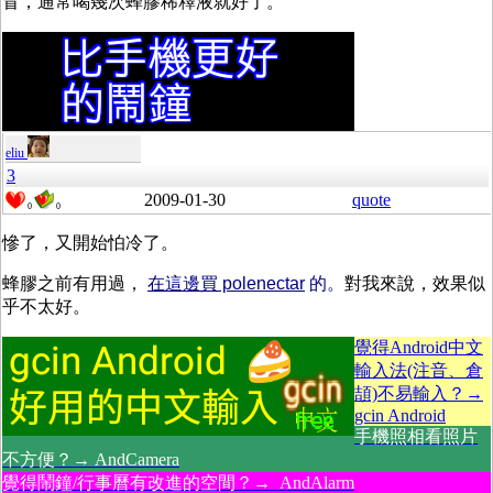
冒，通常喝幾次蜂膠稀釋液就好了。
eliu
3
2009-01-30
quote
0
0
慘了，又開始怕冷了。
蜂膠之前有用過，
在這邊買 polenectar
的。
對我來說，效果似
乎不太好。
覺得Android中文
輸入法(注音、倉
頡)不易輸入？→
gcin Android
手機照相看照片
不方便？→ AndCamera
覺得鬧鐘/行事曆有改進的空間？→ AndAlarm