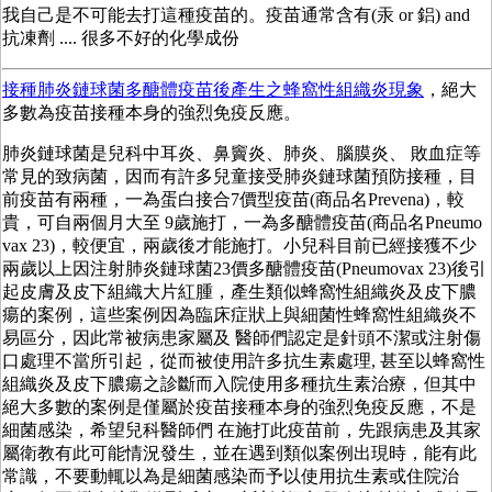
我自己是不可能去打這種疫苗的。疫苗通常含有(汞 or 鋁) and
抗凍劑 .... 很多不好的化學成份
接種肺炎鏈球菌多醣體疫苗後產生之蜂窩性組織炎現象
，絕大
多數為疫苗接種本身的強烈免疫反應。
肺炎鏈球菌是兒科中耳炎、鼻竇炎、肺炎、腦膜炎、 敗血症等
常見的致病菌，因而有許多兒童接受肺炎鏈球菌預防接種，目
前疫苗有兩種，一為蛋白接合7價型疫苗(商品名Prevena)，較
貴，可自兩個月大至 9歲施打，一為多醣體疫苗(商品名Pneumo
vax 23)，較便宜，兩歲後才能施打。小兒科目前已經接獲不少
兩歲以上因注射肺炎鏈球菌23價多醣體疫苗(Pneumovax 23)後引
起皮膚及皮下組織大片紅腫，產生類似蜂窩性組織炎及皮下膿
瘍的案例，這些案例因為臨床症狀上與細菌性蜂窩性組織炎不
易區分，因此常被病患家屬及 醫師們認定是針頭不潔或注射傷
口處理不當所引起，從而被使用許多抗生素處理, 甚至以蜂窩性
組織炎及皮下膿瘍之診斷而入院使用多種抗生素治療，但其中
絕大多數的案例是僅屬於疫苗接種本身的強烈免疫反應，不是
細菌感染，希望兒科醫師們 在施打此疫苗前，先跟病患及其家
屬衛教有此可能情況發生，並在遇到類似案例出現時，能有此
常識，不要動輒以為是細菌感染而予以使用抗生素或住院治