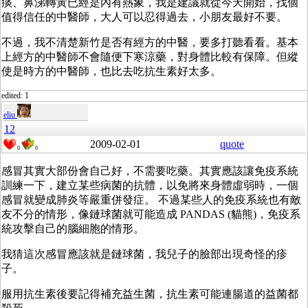
痰、鼻涕轉黃已經是內有熱象，我是建議就從今天開始，找個
值得信任的中醫師，大人可以忍得過去，小朋友最好不要。
不過，我不清楚新竹是否有經方的中醫，要多打聽看看。基本
上經方的中醫師不會隨便下寒涼藥，對身體比較有保障。但縱
使是時方的中醫師，也比去吃抗生素好太多。
edited: 1
eliu
12
2009-02-01
quote
0
0
感冒其實大部份會自己好，不需要吃藥。其實應該讓免疫系統
訓練一下，建立某些病菌的抗體，以免將來身體虛弱時，一個
感冒就變成肺炎等嚴重併發症。 不過某些人的免疫系統也有敵
友不分的情形，像鏈球菌就可能造成 PANDAS (貓熊)，免疫系
統攻擊自己的腦細胞的情形。
我猜這次感冒應該就是鏈球菌，我兒子的臉部出現奇怪的疹
子。
服用抗生素後要記得補充益生菌，抗生素可能連腸道的益菌都