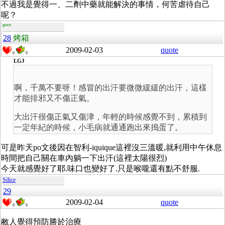
不過我是覺得一、二劑中藥就能解決的事情，何苦虐待自己
呢？
guest
28
烤箱
2009-02-03
quote
0
0
LGJ
啊，千萬不要呀！感冒的出汗要微微緩緩的出汗，這樣
才能排邪又不傷正氣。
大出汗很傷正氣又傷津，年輕的時候感覺不到，累積到
一定年紀的時候，小毛病就通通跑出來搗蛋了。
可是昨天po文後因在智利-iquique這裡沒三溫暖,就利用中午休息
時間把自己關在車內躺一下出汗(這裡太陽很烈)
今天就感覺好了耶.味口也變好了.只是喉嚨還有點不舒服.
Silice
29
2009-02-04
quote
0
0
敝人覺得預防勝於治療