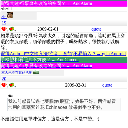
覺得鬧鐘/行事曆有改進的空間？→ AndAlarm
edited: 1
eliu
19
2009-02-01
quote
0
0
如果是頭部冷風/冷氣吹太久，引起的感冒頭痛，這時候馬上穿
暖的衣服保暖，頭帶保暖的帽子，喝杯熱水，很快就可以解
除。
覺得Android中文輸入法(注音、倉頡)不易輸入？→ gcin Android
手機照相看照片不方便？→ AndCamera
覺得鬧鐘/行事曆有改進的空間？→ AndAlarm
本人已不在此站活動
20
2009-02-01
quote
0
0
eliu
我以前感冒試過七葉膽(
絞股藍)
，效果不好。西洋感冒
常用的草藥紫錐花 Echinacea 效果似乎也不好。
不建議使用這單味偏方，這是偏方，不是中醫。:)