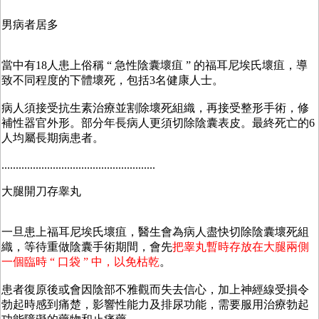
男病者居多
當中有18人患上俗稱 “ 急性陰囊壞疽 ” 的福耳尼埃氏壞疽，導
致不同程度的下體壞死，包括3名健康人士。
病人須接受抗生素治療並割除壞死組織，再接受整形手術，修
補性器官外形。部分年長病人更須切除陰囊表皮。最終死亡的6
人均屬長期病患者。
......................................................
大腿開刀存睾丸
一旦患上福耳尼埃氏壞疽，醫生會為病人盡快切除陰囊壞死組
織，等待重做陰囊手術期間，會先
把睾丸暫時存放在大腿兩側
一個臨時 “ 口袋 ” 中，以免枯乾
。
患者復原後或會因陰部不雅觀而失去信心，加上神經線受損令
勃起時感到痛楚，影響性能力及排尿功能，需要服用治療勃起