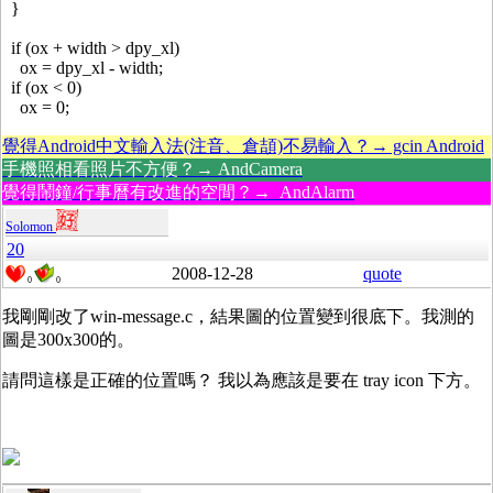
}
if (ox + width > dpy_xl)
ox = dpy_xl - width;
if (ox < 0)
ox = 0;
覺得Android中文輸入法(注音、倉頡)不易輸入？→ gcin Android
手機照相看照片不方便？→ AndCamera
覺得鬧鐘/行事曆有改進的空間？→ AndAlarm
Solomon
20
2008-12-28
quote
0
0
我剛剛改了win-message.c，結果圖的位置變到很底下。我測的
圖是300x300的。
請問這樣是正確的位置嗎？ 我以為應該是要在 tray icon 下方。