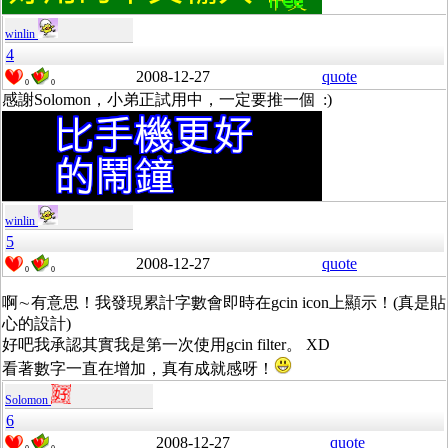
winlin
4
2008-12-27
quote
0
0
感謝Solomon，小弟正試用中，一定要推一個 :)
winlin
5
2008-12-27
quote
0
0
啊∼有意思！我發現累計字數會即時在gcin icon上顯示！(真是貼
心的設計)
好吧我承認其實我是第一次使用gcin filter。 XD
看著數字一直在增加，真有成就感呀！
Solomon
6
2008-12-27
quote