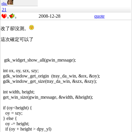
eliu
21
2008-12-28
quote
0
0
改了卻沒測。
這次確定可以了
gtk_widget_show_all(gwin_message);
int ox, oy, szx, szy;
gdk_window_get_origin (tray_da_win, &ox, &oy);
gdk_window_get_size(tray_da_win, &szx, &szy);
int width, height;
get_win_size(gwin_message, &width, &height);
if (oy<height) {
oy = szy;
} else {
oy -= height;
if (oy + height > dpy_yl)