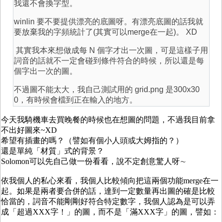
我還不會換字型。
winlin 要不要提供漂亮的底圖呀。有漂亮底圖的話我就
要放棄我的字頻統計了(其實可以merge在一起)。 XD
其實我本來想做成每 N 個字才出一次圖，可是這樣子用
詞音的話就不一定會碰到條件符合的時候，所以還是每
個字出一次的圖。
不過圖不能太大，我自己測試用的 grid.png 是300x30
0，有時候會檔到正在輸入的地方。
今天我騎機車去買晚餐的時候也在想圖的問題，不過我目前拿
不出好圖來~XD
希望有插畫的嗎？（譬如有個小人頭或大姆指的？）
還是單純「材質」式的背景？
Solomon可以先自己做一份看看，說不定創意驚人呀∼
依我個人的私心來看，我個人比較傾向把這兩個功能merge在一
起。如果是兩者要合併的話，達到一定數量再出圖的確是比較
恰當的，詞音不能剛剛好符合特定數字，我個人認為是可以弄
成「超過XXX字！」的圖，而不是「滿XXX字」的圖，譬如：