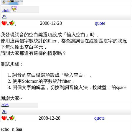
winlin
25
2008-12-28
quote
0
0
我發現詞音的空白鍵選項設成「輸入空白」時，
使用這兩個字數統計的filter，都會讓詞音在緩衝區沒字的狀況
下無法輸出空白字元，
請問大家那邊有這樣的情形嗎？
測試步驟：
詞音的空白鍵選項設成「輸入空白」，
使用Solomon的字數統計filter，
開個文字編輯器，切換到詞音輸入法，按鍵盤上的space
謝謝大家~
caleb
26
2008-12-28
quote
0
0
echo -n $aa