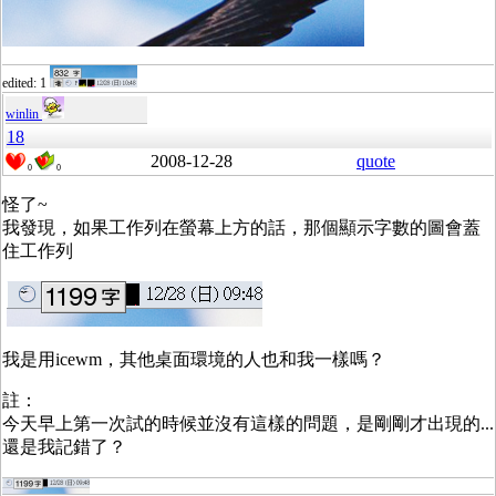
edited: 1
winlin
18
2008-12-28
quote
0
0
怪了~
我發現，如果工作列在螢幕上方的話，那個顯示字數的圖會蓋
住工作列
我是用icewm，其他桌面環境的人也和我一樣嗎？
註：
今天早上第一次試的時候並沒有這樣的問題，是剛剛才出現的...
還是我記錯了？