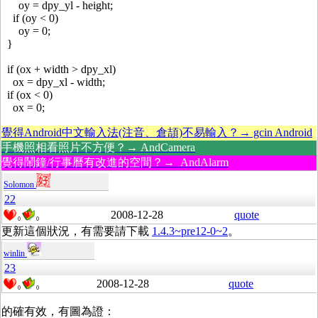
oy = dpy_yl - height;
if (oy < 0)
oy = 0;
}
if (ox + width > dpy_xl)
ox = dpy_xl - width;
if (ox < 0)
ox = 0;
覺得Android中文輸入法(注音、倉頡)不易輸入？→ gcin Android
手機照相看照片不方便？→ AndCamera
覺得鬧鐘/行事曆有改進的空間？→ AndAlarm
Solomon
22
2008-12-28
quote
0
0
更新這個狀況，有需要請下載
1.4.3~pre12-0~2
。
winlin
23
2008-12-28
quote
0
0
的確有效，有圖為證：