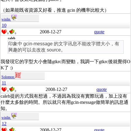
（如果能既省資源又好看，推進 gcin 的機率比較大）
winlin
10
2008-12-27
quote
0
0
caleb
印象中 gcin-message 的文字讯息不能改字體大小，有
興趣的可以去改改 source。
我發現它的字型大小會隨gtkrc而變動，我調一下gtkrc後就覺得O
K了 :)
Solomon
11
2008-12-27
quote
0
0
caleb提的方式我有想過，不過因為我沒有實際玩過，加上沒有
什麼太多餘的時間。所以就只有用gcin-message做簡單的訊息通
知。
winlin
12
2008-12-27
quote