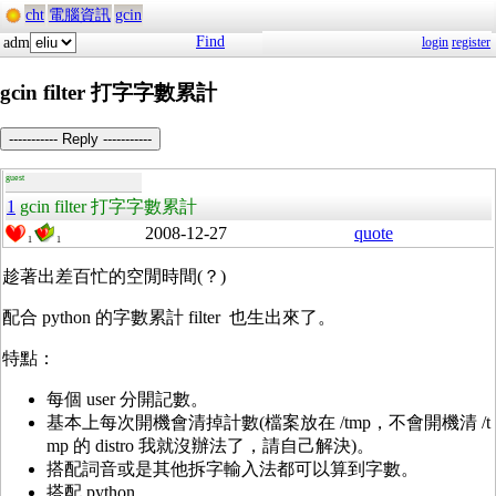
cht
電腦資訊
gcin
Find
adm
login
register
gcin filter 打字字數累計
----------- Reply -----------
guest
1
gcin filter 打字字數累計
2008-12-27
quote
1
1
趁著出差百忙的空閒時間(？)
配合 python 的字數累計 filter 也生出來了。
特點：
每個 user 分開記數。
基本上每次開機會清掉計數(檔案放在 /tmp，不會開機清 /t
mp 的 distro 我就沒辦法了，請自己解決)。
搭配詞音或是其他拆字輸入法都可以算到字數。
搭配 python。