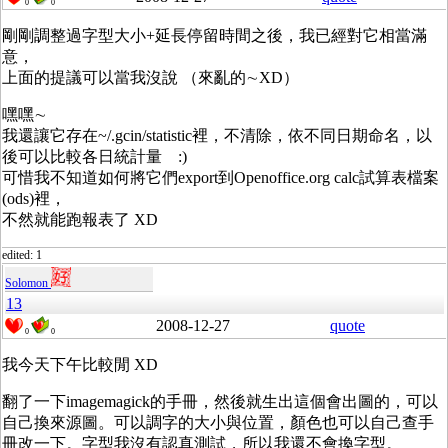
0
0
剛剛調整過字型大小+延長停留時間之後，我已經對它相當滿
意，
上面的提議可以當我沒說 （來亂的∼XD）
嘿嘿∼
我還讓它存在~/.gcin/statistic裡，不清除，依不同日期命名，以
後可以比較各日統計量 :)
可惜我不知道如何將它們export到Openoffice.org calc試算表檔案
(ods)裡，
不然就能跑報表了 XD
edited: 1
Solomon
13
2008-12-27
quote
0
0
我今天下午比較閒 XD
翻了一下imagemagick的手冊，然後就生出這個會出圖的，可以
自己換來源圖。可以調字的大小與位置，顏色也可以自己查手
冊改一下。字型我沒有認真測試，所以我還不會換字型。