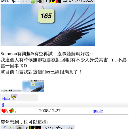
Solomon有興趣&有空再試，沒事聽聽就好啦∼
我這個人有時候無聊就喜歡亂回報(有不少人身受其害...)，不必
當一回事 XD
就目前而言我對這個filter已經很滿意了！
winlin
8
2008-12-27
quote
0
0
突然想到，也可以這樣↓