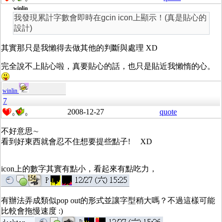
0
0
winlin
我發現累計字數會即時在gcin icon上顯示！(真是貼心的
設計)
其實那只是我懶得去做其他的判斷與處理 XD
完全說不上貼心啦，真要貼心的話，也只是貼近我懶惰的心。
winlin
7
2008-12-27
quote
0
0
不好意思∼
看到好東西就會忍不住想要提些點子! XD
icon上的數字其實有點小，看起來有點吃力，
有辦法弄成類似pop out的形式並讓字型稍大嗎？不過這樣可能
比較會拖慢速度 :)