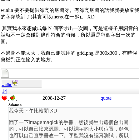
winlin 要不要提供漂亮的底圖呀。有漂亮底圖的話我就要放棄我
的字頻統計了(其實可以merge在一起)。 XD
其實我本來想做成每 N 個字才出一次圖，可是這樣子用詞音的
話就不一定會碰到條件符合的時候，所以還是每個字出一次的
圖。
不過圖不能太大，我自己測試用的 grid.png 是300x300，有時候
會檔到正在輸入的地方。
winlin
14
2008-12-27
quote
0
0
Solomon
我今天下午比較閒 XD
翻了一下imagemagick的手冊，然後就生出這個會出圖
的，可以自己換來源圖。可以調字的大小與位置，顏色
也可以自己查手冊改一下。字型我沒有認真測試，所以