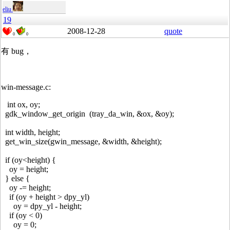
eliu
19
2008-12-28
quote
0
0
有 bug，
win-message.c:
int ox, oy;
gdk_window_get_origin (tray_da_win, &ox, &oy);
int width, height;
get_win_size(gwin_message, &width, &height);
if (oy<height) {
oy = height;
} else {
oy -= height;
if (oy + height > dpy_yl)
oy = dpy_yl - height;
if (oy < 0)
oy = 0;