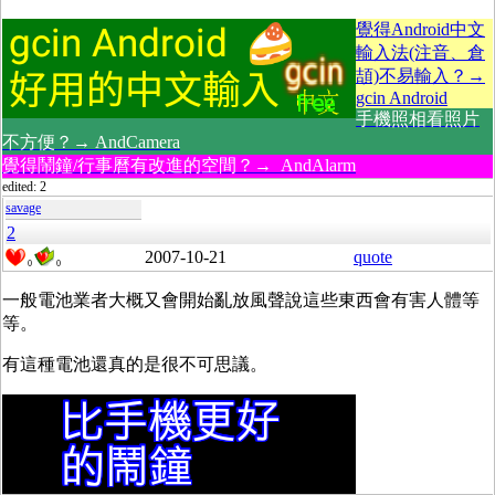
覺得Android中文
輸入法(注音、倉
頡)不易輸入？→
gcin Android
手機照相看照片
不方便？→ AndCamera
覺得鬧鐘/行事曆有改進的空間？→ AndAlarm
edited: 2
savage
2
2007-10-21
quote
0
0
一般電池業者大概又會開始亂放風聲說這些東西會有害人體等
等。
有這種電池還真的是很不可思議。