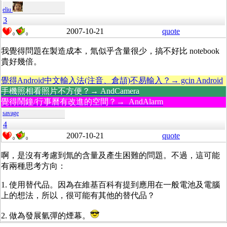
eliu
3
2007-10-21
quote
0
0
我覺得問題在製造成本，氚似乎含量很少，搞不好比 notebook
貴好幾倍。
覺得Android中文輸入法(注音、倉頡)不易輸入？→ gcin Android
手機照相看照片不方便？→ AndCamera
覺得鬧鐘/行事曆有改進的空間？→ AndAlarm
savage
4
2007-10-21
quote
0
0
啊，是沒有考慮到氚的含量及產生困難的問題。不過，這可能
有兩種思考方向：
1. 使用替代品。因為在維基百科有提到應用在一般電池及電腦
上的想法，所以，很可能有其他的替代品？
2. 做為發展氫彈的煙幕。