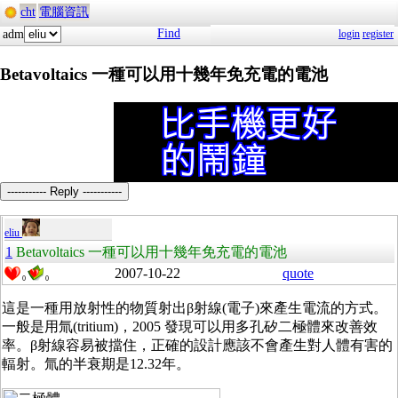
cht
電腦資訊
Find
adm
login
register
Betavoltaics 一種可以用十幾年免充電的電池
----------- Reply -----------
eliu
1
Betavoltaics 一種可以用十幾年免充電的電池
2007-10-22
quote
0
0
這是一種用放射性的物質射出β射線(電子)來產生電流的方式。
一般是用氚(tritium)，2005 發現可以用多孔矽二極體來改善效
率。β射線容易被擋住，正確的設計應該不會產生對人體有害的
輻射。氚的半衰期是12.32年。