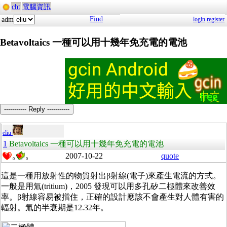
cht
電腦資訊
Find
adm
login
register
Betavoltaics 一種可以用十幾年免充電的電池
----------- Reply -----------
eliu
1
Betavoltaics 一種可以用十幾年免充電的電池
2007-10-22
quote
0
0
這是一種用放射性的物質射出β射線(電子)來產生電流的方式。
一般是用氚(tritium)，2005 發現可以用多孔矽二極體來改善效
率。β射線容易被擋住，正確的設計應該不會產生對人體有害的
輻射。氚的半衰期是12.32年。