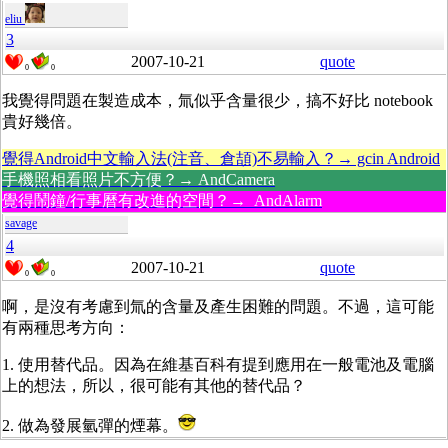
eliu
3
2007-10-21
quote
0
0
我覺得問題在製造成本，氚似乎含量很少，搞不好比 notebook
貴好幾倍。
覺得Android中文輸入法(注音、倉頡)不易輸入？→ gcin Android
手機照相看照片不方便？→ AndCamera
覺得鬧鐘/行事曆有改進的空間？→ AndAlarm
savage
4
2007-10-21
quote
0
0
啊，是沒有考慮到氚的含量及產生困難的問題。不過，這可能
有兩種思考方向：
1. 使用替代品。因為在維基百科有提到應用在一般電池及電腦
上的想法，所以，很可能有其他的替代品？
2. 做為發展氫彈的煙幕。