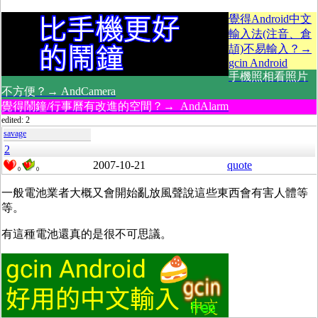
覺得Android中文
輸入法(注音、倉
頡)不易輸入？→
gcin Android
手機照相看照片
不方便？→ AndCamera
覺得鬧鐘/行事曆有改進的空間？→ AndAlarm
edited: 2
savage
2
2007-10-21
quote
0
0
一般電池業者大概又會開始亂放風聲說這些東西會有害人體等
等。
有這種電池還真的是很不可思議。