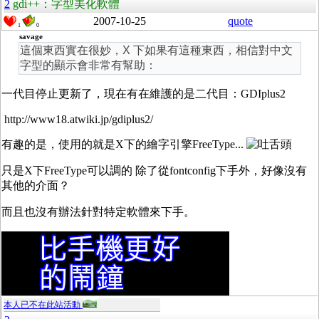
2
gdi++：字型美化軟體
2007-10-25
quote
1
0
savage
這個東西實在很妙，X 下如果有這種東西，相信對中文
字型的顯示會非常有幫助：
一代目停止更新了，現在有在維護的是二代目：GDIplus2
http://www18.atwiki.jp/gdiplus2/
有趣的是，使用的就是X下的繪字引擎FreeType...
只是X下FreeType可以調的 除了從fontconfig下手外，好像沒有
其他的介面？
而且也沒有辦法針對特定軟體來下手。
本人已不在此站活動