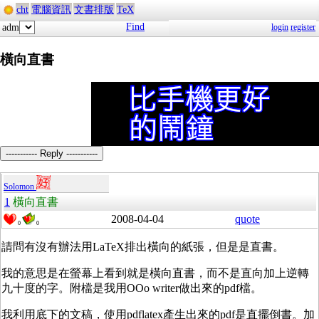
cht
電腦資訊
文書排版
TeX
Find
adm
login
register
橫向直書
----------- Reply -----------
Solomon
1
橫向直書
2008-04-04
quote
0
0
請問有沒有辦法用LaTeX排出橫向的紙張，但是是直書。
我的意思是在螢幕上看到就是橫向直書，而不是直向加上逆轉
九十度的字。附檔是我用OOo writer做出來的pdf檔。
我利用底下的文稿，使用pdflatex產生出來的pdf是直擺倒書。加