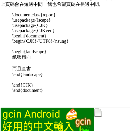
上頁碼會在短邊中間，我也希望頁碼在長邊中間。
\documentclass{report}
\usepackage{lscape}
\usepackage{CJK}
\usepackage{CJKvert}
\begin{document}
\begin{CJK}{UTF8}{nsung}
\begin{landscape}
紙張橫向
而且直書
\end{landscape}
\end{CJK}
\end{document}