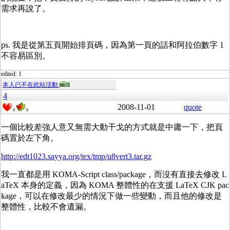
需求再說了。
ps. 我是從第五頁開始排頁碼，因為第一頁的話和阿拉伯數字 1
不容易區別。
edited: 1
本人已不在此站活動
4
2008-11-01
quote
0
0
一個比較差強人意又無需大動干戈的方式就是中庸一下，把頁
碼置於左下角。
http://edt1023.sayya.org/tex/tmp/u8vert3.tar.gz
我一直都是用 KOMA-Script class/package，而沒有直接去修改 L
aTeX 本身的定義，因為 KOMA 整體性的在支援 LaTeX CJK pac
kage，可以在修改最少的情況下做一些變動，而且他的修改是
整體性，比較不會遺漏。