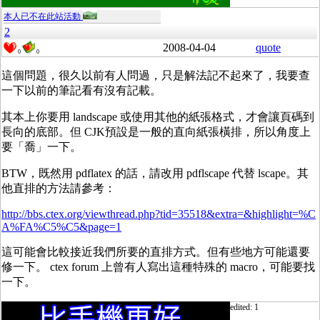
本人已不在此站活動
2
2008-04-04
quote
0
0
這個問題，很久以前有人問過，只是解法記不起來了，我要查
一下以前的筆記看有沒有記載。
其本上你要用 landscape 或使用其他的紙張格式，才會讓頁碼到
長向的底部。但 CJK預設是一般的直向紙張橫排，所以角度上
要「喬」一下。
BTW，既然用 pdflatex 的話，請改用 pdflscape 代替 lscape。其
他直排的方法請參考：
http://bbs.ctex.org/viewthread.php?tid=35518&extra=&highlight=%C
A%FA%C5%C5&page=1
這可能會比較接近我們所要的直排方式。但有些地方可能還要
修一下。 ctex forum 上曾有人寫出這種特殊的 macro，可能要找
一下。
edited: 1