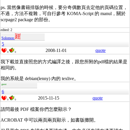
ps. 當然像書籍排版的時候，要分奇偶數頁去定他的頁碼位置，
不過，方法不複雜，可自行參考 KOMA-Script 的 manul，關於
scrpage2 package 的部份。
edited: 2
Solomon
5
2008-11-01
quote
0
0
我下載並直接照您的方式編譯之後，跟您所附的pdf檔的結果是
相同的。
我的系統是 debian(lenny) 內的 texlive。
guest
6
2015-11-15
quote
0
0
請問最後 PDF 檔案你們怎麼顯示？
ACROBAT 中可以兩頁兩頁顯示，如書版攤開。