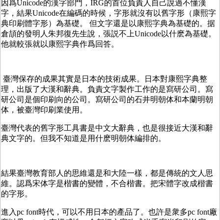
因爲Unicode的漢字部門，IRG的首位負責人自己說過不懂漢
字，結果Unicode在編碼的時候，字形就沒有以舊字形（康熙字
典印刷體字形）為基礎。 但文字還是以康熙字典為基礎的。据
倉頡的發明人朱邦復先生說，張説不上Unicode以什麽為基礎。
他就較張就以康熙字典作爲回答。
臺灣保存的成果其實是日本的技術成果。日本對康熙字典整
理，出版了大漢和辭典。負責文字製作工作的是寫研公司。寫
研公司是個印刷向的公司。寫研公司的石井明朝体和本蘭明朝
体，被臺灣印刷業使用。
臺灣代表的舊字形工具書是中文大辭典，也是很接近大漢和辭
典文字的。但我不知道是用什麽明朝体編排的。
結果臺灣教育部人的思維還是和大陸一樣，都是傳統的文人思
維。認爲宋体字是楷書的變體，不合楷書。把宋體字改成楷書
的字形。
進入pc font時代，可以不用日本的產品了。也許是衆多pc font廠