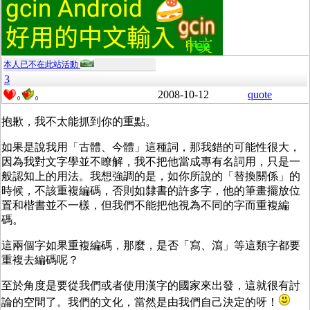
本人已不在此站活動
3
2008-10-12
quote
0
0
抱歉，我不太能抓到你的重點。
如果是說我用「古體、今體」這種詞，那我錯的可能性很大，
因為我對文字學並不瞭解，我不把他當成專有名詞用，只是一
般認知上的用法。我想強調的是，如你所說的「替換關係」的
時候，不該重複編碼，否則如隸書的許多字，他的筆畫擺放位
置和楷書並不一樣，但我們不能把他視為不同的字而重複編
碼。
這兩個字如果重複編碼，那麼，是否「寫、瀉」等這類字都要
重複去編碼呢？
至於角度是要從我們或者使用漢字的國家來出發，這就很有討
論的空間了。我們的文化，當然是由我們自己決定的呀！