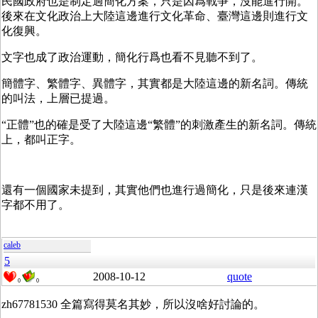
民國政府也是制定過簡化方案，只是因爲戰爭，沒能進行開。
後來在文化政治上大陸這邊進行文化革命、臺灣這邊則進行文
化復興。
文字也成了政治運動，簡化行爲也看不見聽不到了。
簡體字、繁體字、異體字，其實都是大陸這邊的新名詞。傳統
的叫法，上層已提過。
“正體”也的確是受了大陸這邊“繁體”的刺激產生的新名詞。傳統
上，都叫正字。
還有一個國家未提到，其實他們也進行過簡化，只是後來連漢
字都不用了。
caleb
5
2008-10-12
quote
0
0
zh67781530 全篇寫得莫名其妙，所以沒啥好討論的。