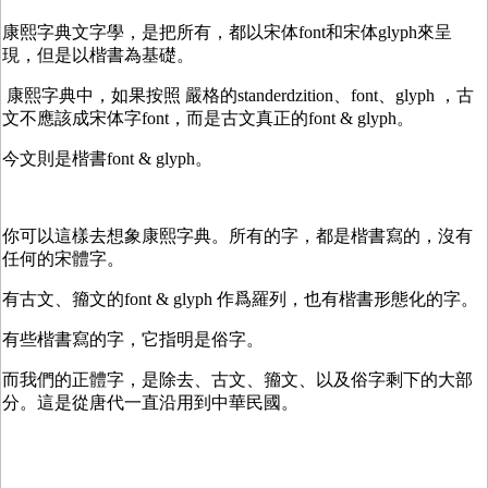
康熙字典文字學，是把所有，都以宋体font和宋体glyph來呈
現，但是以楷書為基礎。
康熙字典中，如果按照 嚴格的standerdzition、font、glyph ，古
文不應該成宋体字font，而是古文真正的font & glyph。
今文則是楷書font & glyph。
你可以這樣去想象康熙字典。所有的字，都是楷書寫的，沒有
任何的宋體字。
有古文、籀文的font & glyph 作爲羅列，也有楷書形態化的字。
有些楷書寫的字，它指明是俗字。
而我們的正體字，是除去、古文、籀文、以及俗字剩下的大部
分。這是從唐代一直沿用到中華民國。