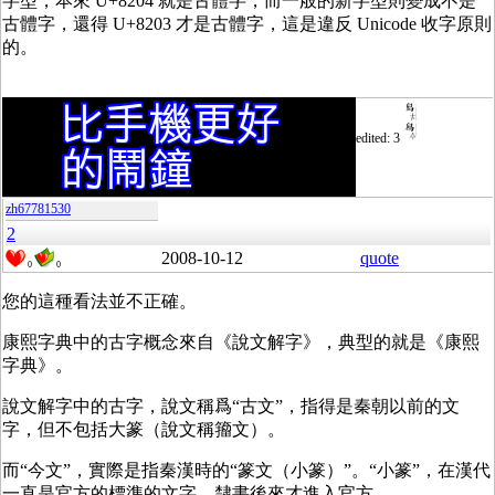
字型，本來 U+8204 就是古體字，而一般的新字型則變成不是
古體字，還得 U+8203 才是古體字，這是違反 Unicode 收字原則
的。
edited: 3
zh67781530
2
2008-10-12
quote
0
0
您的這種看法並不正確。
康熙字典中的古字概念來自《說文解字》，典型的就是《康熙
字典》。
說文解字中的古字，說文稱爲“古文”，指得是秦朝以前的文
字，但不包括大篆（說文稱籀文）。
而“今文”，實際是指秦漢時的“篆文（小篆）”。“小篆”，在漢代
一直是官方的標準的文字。隸書後來才進入官方。