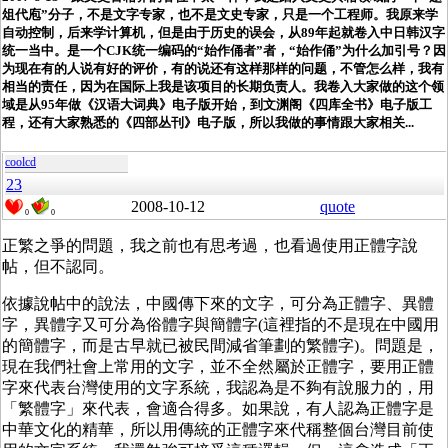
俎代庖”分子，不是文字专家，也不是文史专家，只是一个工程师。我原来学
自动控制，后来学计算机，但是由于历史的误会，从89年起就卷入中日韩汉字
统一当中。是一个CJK统一编码的“始作俑者”者，“始作俑”为什么加引号？因
为现在有的人说有好的评价，有的说还有这样那样的问题，不管怎么样，我有
相当的责任，因为在国际上我是该项目的长期负责人。我卷入大家做的这个领
域是从95年做《汉语大词典》电子版开始，到文渊阁《四库全书》电子版工
程，还有大家熟悉的《四部丛刊》电子版，所以我做的事情跟大家相关...
coolcd
23
2008-10-12
quote
0
0
正繁之爭的問題，我之前也有思考過，也看過
使用正體字說
帖
，但不認同。
依據說帖中的說法，中國傳下來的文字，可分為正體字、異體
字，異體字又可分為俗體字與簡體字(這裡指的不是現在中國用
的簡體字，而是古早就已被民間減省筆劃的繁體字)。問題是，
現在我們社會上常用的文字，並不全然屬於正體字，要用正體
字來代表台灣使用的文字系統，我認為是不夠有說服力的，用
「繁體字」來代表，會適合得多。如果說，有人認為正體字是
中華文化的精華，所以用傳統的正體字來代稱整個台灣目前使