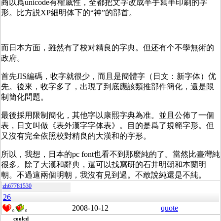
商以爲unicode有權威性，全都把文字改成半手寫半印刷的字
形。比方説XP細明体下的“神”的部首。
而日本方面，雖然有了校对精良的字典。但还有个不學無術的
政府。
首先JIS編碼，收字就很少，而且是簡體字（日文：新字体）优
先。後來，收字多了，出現了到底應該類推部件簡化，還是限
制簡化問題。
最後採用限制簡化，其他字以康熙字典為准。並且公佈了一個
表，日文叫做《表外漢字字体表》。目的是爲了規範字形。但
又沒有完全依照校對精良的大漢和的字形。
所以，我想，日本的pc font也看不到那麼純的了。當然比臺灣純
很多。除了大漢和辭典，還可以找寫研的石井明朝和本蘭明
朝。不過這兩個明朝，我沒有見到過。不敢說純還是不純。
zh67781530
26
2008-10-12
quote
0
0
coolcd