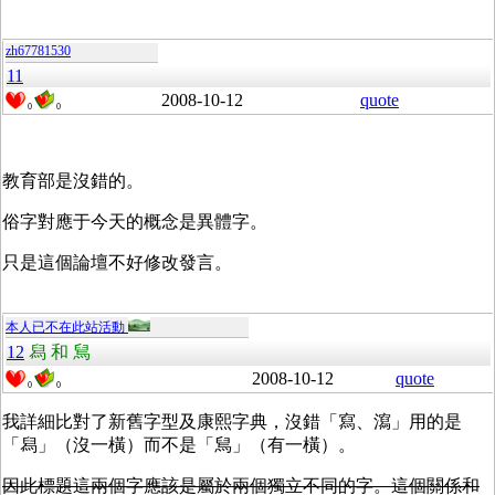
zh67781530
11
2008-10-12
quote
0
0
教育部是沒錯的。
俗字對應于今天的概念是異體字。
只是這個論壇不好修改發言。
本人已不在此站活動
12
舄 和 舃
2008-10-12
quote
0
0
我詳細比對了新舊字型及康熙字典，沒錯「寫、瀉」用的是
「舄」（沒一橫）而不是「舃」（有一橫）。
因此標題這兩個字應該是屬於兩個獨立不同的字。這個關係和