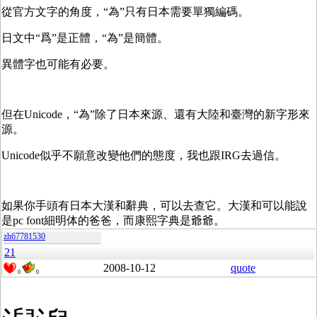
從官方文字的角度，“為”只有日本需要單獨編碼。
日文中“爲”是正體，“為”是簡體。
異體字也可能有必要。
但在Unicode，“為”除了日本來源、還有大陸和臺灣的新字形來
源。
Unicode似乎不願意改變他們的態度，我也跟IRG去過信。
如果你手頭有日本大漢和辭典，可以去查它。大漢和可以能說
是pc font細明体的爸爸，而康熙字典是爺爺。
zh67781530
21
2008-10-12
quote
0
0