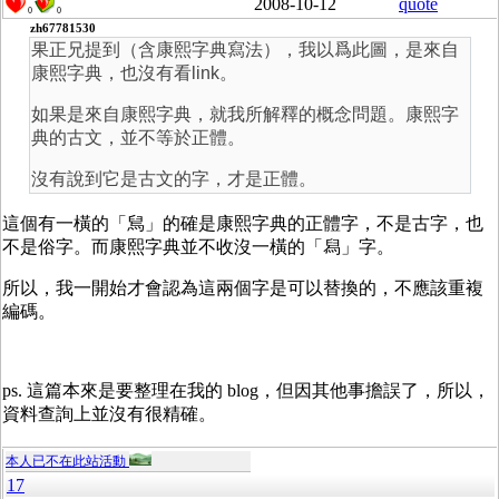
2008-10-12
quote
0
0
zh67781530
果正兄提到（含康熙字典寫法），我以爲此圖，是來自
康熙字典，也沒有看link。
如果是來自康熙字典，就我所解釋的概念問題。康熙字
典的古文，並不等於正體。
沒有說到它是古文的字，才是正體。
這個有一橫的「舃」的確是康熙字典的正體字，不是古字，也
不是俗字。而康熙字典並不收沒一橫的「舄」字。
所以，我一開始才會認為這兩個字是可以替換的，不應該重複
編碼。
ps. 這篇本來是要整理在我的 blog，但因其他事擔誤了，所以，
資料查詢上並沒有很精確。
本人已不在此站活動
17