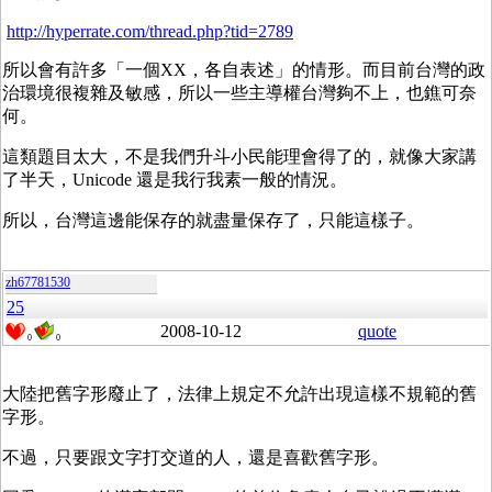
http://hyperrate.com/thread.php?tid=2789
所以會有許多「一個XX，各自表述」的情形。而目前台灣的政
治環境很複雜及敏感，所以一些主導權台灣夠不上，也鐎可奈
何。
這類題目太大，不是我們升斗小民能理會得了的，就像大家講
了半天，Unicode 還是我行我素一般的情況。
所以，台灣這邊能保存的就盡量保存了，只能這樣子。
zh67781530
25
2008-10-12
quote
0
0
大陸把舊字形廢止了，法律上規定不允許出現這樣不規範的舊
字形。
不過，只要跟文字打交道的人，還是喜歡舊字形。