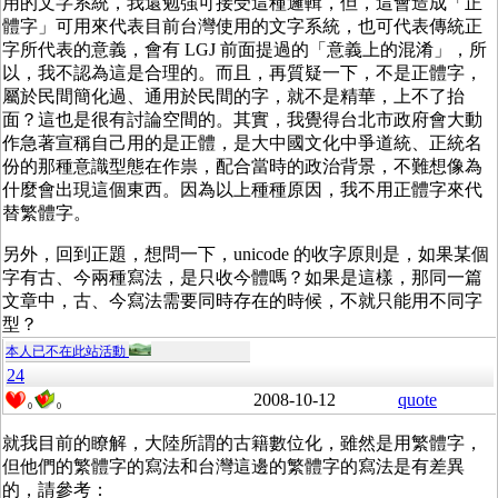
用的文字系統，我還勉強可接受這種邏輯，但，這會造成「正
體字」可用來代表目前台灣使用的文字系統，也可代表傳統正
字所代表的意義，會有 LGJ 前面提過的「意義上的混淆」，所
以，我不認為這是合理的。而且，再質疑一下，不是正體字，
屬於民間簡化過、通用於民間的字，就不是精華，上不了抬
面？這也是很有討論空間的。其實，我覺得台北市政府會大動
作急著宣稱自己用的是正體，是大中國文化中爭道統、正統名
份的那種意識型態在作祟，配合當時的政治背景，不難想像為
什麼會出現這個東西。因為以上種種原因，我不用正體字來代
替繁體字。
另外，回到正題，想問一下，unicode 的收字原則是，如果某個
字有古、今兩種寫法，是只收今體嗎？如果是這樣，那同一篇
文章中，古、今寫法需要同時存在的時候，不就只能用不同字
型？
本人已不在此站活動
24
2008-10-12
quote
0
0
就我目前的瞭解，大陸所謂的古籍數位化，雖然是用繁體字，
但他們的繁體字的寫法和台灣這邊的繁體字的寫法是有差異
的，請參考：