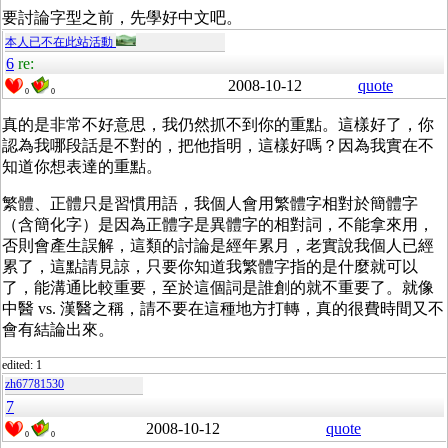
要討論字型之前，先學好中文吧。
本人已不在此站活動
6
re:
2008-10-12
quote
0
0
真的是非常不好意思，我仍然抓不到你的重點。這樣好了，你
認為我哪段話是不對的，把他指明，這樣好嗎？因為我實在不
知道你想表達的重點。
繁體、正體只是習慣用語，我個人會用繁體字相對於簡體字
（含簡化字）是因為正體字是異體字的相對詞，不能拿來用，
否則會產生誤解，這類的討論是經年累月，老實說我個人已經
累了，這點請見諒，只要你知道我繁體字指的是什麼就可以
了，能溝通比較重要，至於這個詞是誰創的就不重要了。就像
中醫 vs. 漢醫之稱，請不要在這種地方打轉，真的很費時間又不
會有結論出來。
edited: 1
zh67781530
7
2008-10-12
quote
0
0