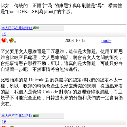
比如，傳統的，正體字“爲”的康熙字典印刷體是“爲”，楷書體
是“[font=DFKai-SB]為[/font]”的字形。
本人已不在此站活動
15
2008-10-12
quote
0
0
至於要用文人思維還是工匠思維，這個是大難題。使用工匠思
維會比較容易處理，文人思維的話，將會有文人之間的衝突，
會把事情懸在那裡不動，所以，這真的是大難題，可能只好各
自退讓一步吧！不然事情將會無法進行。
比較頭疼的是 Unicode 對於異體字的認定和我們的認定不太一
樣，所以，收錄的時候會產生以形去辨識的規則，從這點來看
的話，我個人是覺得 Unicode 對漢字的處理變得很混亂，而且
幾乎不可能完全正確，日韓提出來的分類和我們的一定會有衝
突在。
本人已不在此站活動
16