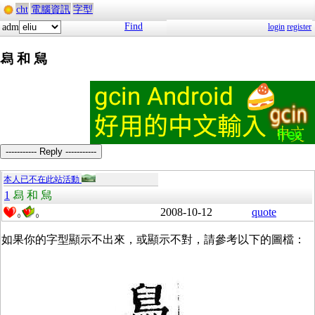
cht
電腦資訊
字型
Find
adm
login
register
舄 和 舃
----------- Reply -----------
本人已不在此站活動
1
舄 和 舃
2008-10-12
quote
0
0
如果你的字型顯示不出來，或顯示不對，請參考以下的圖檔：