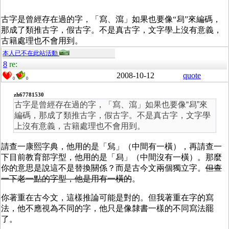
古字是曾經存在過的字，「寫、瀉」如果也要像“舄”來編碼，
那成了類推古字，假古字。不是真古字，文字學上沒有意義，
古籍處理也不會用到。
本人已不在此站活動
8
re:
2008-10-12
quote
0
0
zh67781530
古字是曾經存在過的字，「寫、瀉」如果也要像“舄”來
編碼，那成了類推古字，假古字。不是真古字，文字學
上沒有意義，古籍處理也不會用到。
請查一康熙字典，他用的是「舃」（中間有一橫），再請查一
下目前教育部字型，他用的是「舄」（中間沒有一橫）。那麼
你的意思是說這不是替換關係？而是古今文兩個獨立字。
但查
一下老一點的字型，他是用有一橫的
。
你著重在古今文，這樣推論可能是對的。但我著重在字的寫
法，他不應視為不同的字，他只是像隸書一樣的不同寫法罷
了。