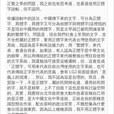
正繁之爭的問題，我之前也有思考過，也看過使用正體
字說帖，但不認同。
依據說帖中的說法，中國傳下來的文字，可分為正體
字、異體字，異體字又可分為俗體字與簡體字(這裡指的
不是現在中國用的簡體字，而是古早就已被民間減省筆
劃的繁體字)。問題是，現在我們社會上常用的文字，並
不全然屬於正體字，要用正體字來代表台灣使用的文字
系統，我認為是不夠有說服力的，用「繁體字」來代
表，會適合得多。如果說，有人認為正體字是中華文化
的精華，所以用傳統的正體字來代稱整個台灣目前使用
的文字系統，我還勉強可接受這種邏輯，但，這會造成
「正體字」可用來代表目前台灣使用的文字系統，也可
代表傳統正字所代表的意義，會有 LGJ 前面提過的「意
義上的混淆」，所以，我不認為這是合理的。而且，再
質疑一下，不是正體字，屬於民間簡化過、通用於民間
的字，就不是精華，上不了抬面？這也是很有討論空間
的。其實，我覺得台北市政府會大動作急著宣稱自己用
的是正體，是大中國文化中爭道統、正統名份的那種意
識型態在作祟，配合當時的政治背景，不難想像為什麼
會出現這個東西。因為以上種種原因，我不用正體字來