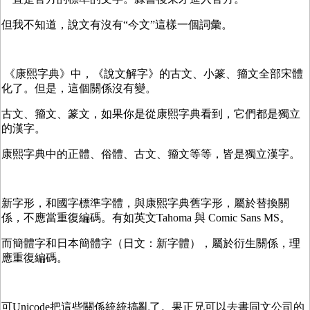
但我不知道，說文有沒有“今文”這樣一個詞彙。
《康熙字典》中，《說文解字》的古文、小篆、籀文全部宋體
化了。但是，這個關係沒有變。
古文、籀文、篆文，如果你是從康熙字典看到，它們都是獨立
的漢字。
康熙字典中的正體、俗體、古文、籀文等等，皆是獨立漢字。
新字形，和國字標準字體，與康熙字典舊字形，屬於替換關
係，不應當重復編碼。有如英文Tahoma 與 Comic Sans MS。
而簡體字和日本簡體字（日文：新字體），屬於衍生關係，理
應重復編碼。
可Unicode把這些關係統統搞亂了。果正兄可以去書同文公司的