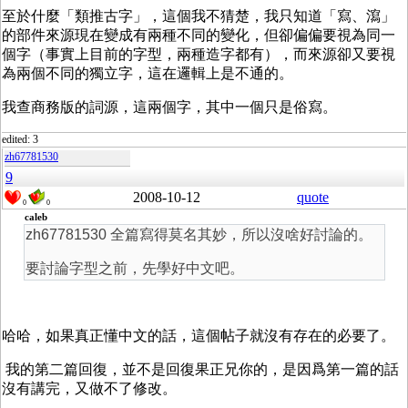
至於什麼「類推古字」，這個我不猜楚，我只知道「寫、瀉」
的部件來源現在變成有兩種不同的變化，但卻偏偏要視為同一
個字（事實上目前的字型，兩種造字都有），而來源卻又要視
為兩個不同的獨立字，這在邏輯上是不通的。
我查商務版的詞源，這兩個字，其中一個只是俗寫。
edited: 3
zh67781530
9
2008-10-12
quote
0
0
caleb
zh67781530 全篇寫得莫名其妙，所以沒啥好討論的。
要討論字型之前，先學好中文吧。
哈哈，如果真正懂中文的話，這個帖子就沒有存在的必要了。
我的第二篇回復，並不是回復果正兄你的，是因爲第一篇的話
沒有講完，又做不了修改。