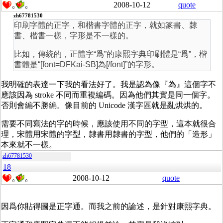
2008-10-12
quote
0
0
zh67781530
印刷字體的正字，和楷書字體的正字，就如篆書、隸
書、楷書一樣，字形是不一樣的。
比如，傳統的，正體字“爲”的康熙字典印刷體是“爲”，楷
書體是“[font=DFKai-SB]為[/font]”的字形。
我明確的表達一下我的看法好了。我是認為像『為』這個字不
應該因為 stroke 不同而重複編碼。因為他們其實是同一個字。
否則會編不勝編。像目前的 Unicode 漢字區就是亂烘烘的。
需要不同寫法的字的時候，應該使用不同的字型，這本就很合
理，宋體用宋體的字型，隸書用隸書的字型，他們的「造形」
本來就不一樣。
zh67781530
18
2008-10-12
quote
0
0
因爲你貼得圖是正字通。而我之前的論述，是針對康熙字典。