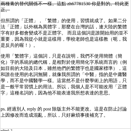
兩種青的替代關係不一樣。這點 zh67781530 你是對的。特此更
正。
但所謂的「正體」，「繁體」的使用，習慣就成了。如果二分
法「正體」以外稱為異體字，那麼在台灣的話，連大陸的繁體
字有好多都會變成不是正體字。 而且這個詞是誰開始用的並不
重要，因為我從小就是這樣用，學校老師也是這樣教（呃，我
是反共的喔！）。
使用「繁體字」這個詞，只是在說明，我們不使用簡體（簡
化）字的系統的總代稱，是相對於使用簡化字系統而言的（例
如目前的大陸及日本，雖然他們的繁體字也是國家標準），這
和誰在使用的名詞無關，就像我所謂的「中醫」指的是中庸醫
學，而不是中國醫學一樣。這當然不是什麼學術上的用語，只
是一般平常習慣上的用法。所以，我個人是不可能改用「正體
字」這種名詞的，因為他不能表達我所想表達的意思。
ps. 經過別人 reply 的 post 除版主外不能更改。這是在防止討論
上因修改而造成混亂，所以，只好麻煩事後補充了。
edited: 2