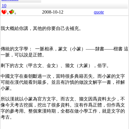
10
2008-10-12
quote
0
0
我大概給你講，其他的你要自己去補充。
傳統的文字學： 一脈相承，篆文（小篆）——隸書——楷書 這
一脈，可以說是正體。
剩下的古文（甲古文、金文）、籀文（大篆），俗字。
中國文字在秦朝斷過一次，當時很多典籍丟失。而小篆的文字
可能在漢代能看到最多。並且有許慎的做說文解字一書，祥解
小篆。
所以漢就以小篆為官方文字。而古文、籀文因爲資料太少，不
像今天考古挖掘，挖出了很多資料。沒有作爲正體，但作爲文
字的參考用。整個東漢時期，全都在做小學工作，就是文字的
考古。