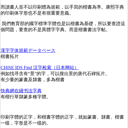
而讀書人並不以印刷體為規範，以手寫的楷書為準。康熙字典
的印刷体字形也不是有很重要意義。
我們教育部的國字標準字體也是以楷書為基礎，所以要查證這
個問題，要查的不是異體字字典。而是楷書書法字帖。
漢字字体規範データベース
楷書拓片
CHISE IDS Find 汉字检索（日本网站）
例如找寻含有“景”的字，可以搜出景的唐代石碑拓片。
有少量的篆書及隸書，多為楷書
快典網在綫书法字典
有楷行草隸篆多種字體。
印刷字體的正字，和楷書字體的正字，就如篆書、隸書、楷書
一樣，字形是不一樣的。