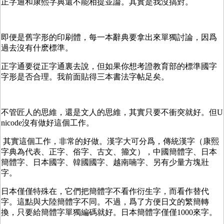
正字通和康熙字典還不能相提並論。其實是我沒搞對。
即便是舊字形的印刷體，每一本辭典要拿出來單獨討論，因爲
過去沒有什麽標準。
正字通要從正字通裏去說，但如果你想考證教育部的標準國字
字形是否合理。我前面貼得三本書法字帖足矣。
不管匠人的思維，還是文人的思維，其實只要不衝突就好。但U
nicode沒有做好這個工作。
其實這個工作，非常的好做。漢字大可分爲，傳統漢字（康熙
字典為代表、正字、俗字、古文、籀文），中國簡體字、日本
簡體字、日本國字、韓國國字、越南喃字、另有少量方塊壯
字。
日本僅僅特殊在，它們把簡體字不看作衍生字，而看作替代
字。這點與大陸簡體字不同。不過，爲了方便日文的繁簡轉
換，只要給簡體字單獨編碼就好。日本簡體字僅僅1000來字。