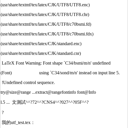
(usr/share/textmf/tex/latex/CJK/UTF8/UTF8.enc)
(usr/share/textmf/tex/latex/CJK/UTF8/UTF8.chr)
(usr/share/textmf/tex/latex/CJK/UTF8/c70bsmi.fd)
(usr/share/textmf/tex/latex/CJK/UTF8/c70bsmi.fdx)
(usr/share/textmf/tex/latex/CJK/standard.enc)
(usr/share/textmf/tex/latex/CJK/standard.cnr)
LaTeX Font Warning: Font shape `C34/bsmi/m/n' undefined
(Font) using `C34/sond/m/n' instead on input line 5.
!Undefined control sequence.
try@size@range ...extract@rangefontinfo font@Info
l.5 ... 文測試^^?72^^?CNS4^^?027^^?05F^^?
?
我的utf_test.tex：