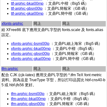
ttf-arphic-bkai00mp
：文鼎
PL
中楷（
Big5
碼
）
ttf-arphic-gbsn00lp
：文鼎
PL
簡報宋（
GB
碼）
ttf-arphic-gkai00mp
：文鼎
PL
簡中楷（
GB
碼）
xfonts-arphic
同上
同上
給
XFree86
底下應用文鼎
PL
字型的
fonts.scale
及
fonts.alias
設定。
xfonts-arphic-bsmi00lp
：文鼎
PL
細上海宋（
Big5
碼
）
xfonts-arphic-bkai00mp
：文鼎
PL
中楷（
Big5
碼
）
xfonts-arphic-gbsn00lp
：文鼎
PL
簡報宋（
GB
碼）
xfonts-arphic-gkai00mp
：文鼎
PL
簡中楷（
GB
碼）
tfm-arphic
同上
同上
配合
CJK (cjk-latex)
應用文鼎
PL
字型的
*.tfm TeX font metric
資料。因為這是
TrueType
字型，所以打印品質比
hbf-cns40-b
5
或
hbf-jfs56
更好。
tfm-arphic-bsmi00lp
：文鼎
PL
細上海宋（
Big5
碼
）
tfm-arphic-bkai00mp
：文鼎
PL
中楷（
Big5
碼
）
tfm-arphic-gbsn00lp
：文鼎
PL
簡報宋（
GB
碼）