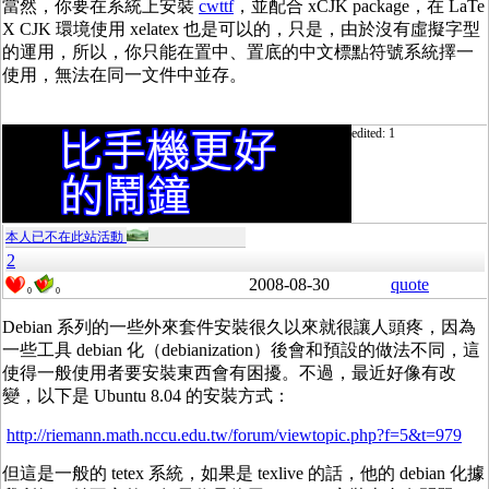
當然，你要在系統上安裝
cwttf
，並配合 xCJK package，在 LaTe
X CJK 環境使用 xelatex 也是可以的，只是，由於沒有虛擬字型
的運用，所以，你只能在置中、置底的中文標點符號系統擇一
使用，無法在同一文件中並存。
edited: 1
本人已不在此站活動
2
2008-08-30
quote
0
0
Debian 系列的一些外來套件安裝很久以來就很讓人頭疼，因為
一些工具 debian 化（debianization）後會和預設的做法不同，這
使得一般使用者要安裝東西會有困擾。不過，最近好像有改
變，以下是 Ubuntu 8.04 的安裝方式：
http://riemann.math.nccu.edu.tw/forum/viewtopic.php?f=5&t=979
但這是一般的 tetex 系統，如果是 texlive 的話，他的 debian 化據