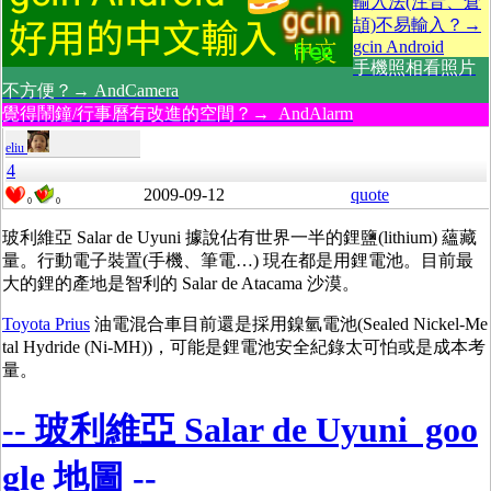
輸入法(注音、倉
頡)不易輸入？→
gcin Android
手機照相看照片
不方便？→ AndCamera
覺得鬧鐘/行事曆有改進的空間？→ AndAlarm
eliu
4
2009-09-12
quote
0
0
玻利維亞 Salar de Uyuni 據說佔有世界一半的鋰鹽(lithium) 蘊藏
量。行動電子裝置(手機、筆電…) 現在都是用鋰電池。目前最
大的鋰的產地是智利的 Salar de Atacama 沙漠。
Toyota Prius
油電混合車目前還是採用鎳氫電池(Sealed Nickel-Me
tal Hydride (Ni-MH))，可能是鋰電池安全紀錄太可怕或是成本考
量。
-- 玻利維亞 Salar de Uyuni goo
gle 地圖 --