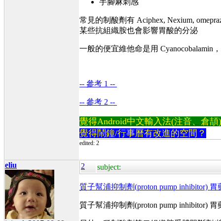
手腳麻刺感
常見的制酸劑有 Aciphex, Nexium, omeprazole, 
某些抗組織胺也會影響胃酸的分泌
一般的便宜維他命是用 Cyanocobalamin，還
-- 參考 1 --
-- 參考 2 --
覺得Android中文輸入法(注音、倉頡)不易
覺得鬧鐘/行事曆有改進的空間？
edited: 2
eliu
2
subject:
質子幫浦抑制劑(proton pump inhibitor) 
質子幫浦抑制劑(proton pump inhibito