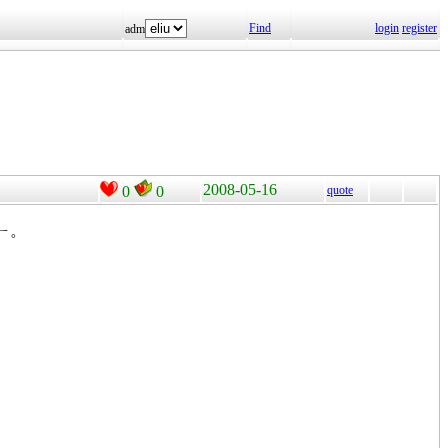
Find
login
register
adm
2008-05-16
0
0
quote
ㄧ。