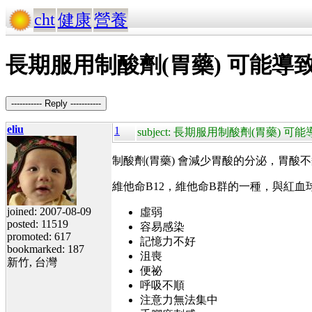
cht
健康
營養
長期服用制酸劑(胃藥) 可能導致
----------- Reply -----------
eliu
1
subject: 長期服用制酸劑(胃藥) 
制酸劑(胃藥) 會減少胃酸的分泌，胃酸
維他命B12，維他命B群的一種，與紅血
joined: 2007-08-09
虛弱
posted: 11519
容易感染
promoted: 617
記憶力不好
bookmarked: 187
沮喪
新竹, 台灣
便祕
呼吸不順
注意力無法集中