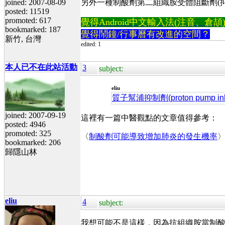
joined: 2007-08-09
另外一種制酸劑第二組織胺受體阻斷劑(抑制劑) histam
posted: 11519
promoted: 617
覺得Android中文輸入法(注音、倉頡)不易
bookmarked: 187
覺得鬧鐘/行事曆有改進的空間？
新竹, 台灣
edited: 1
本人已不在此站活動
3
subject:
eliu
質子幫浦抑制劑(proton pump inhi
joined: 2007-09-19
這裡有一篇中醫觀點的文章值得參考：
posted: 4946
promoted: 325
〈
制酸劑可能導致增加肺炎的發生機率
bookmarked: 206
歸隱山林
eliu
4
subject:
我想可能不是這樣，因為抗組織胺當制