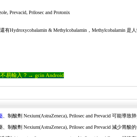
Prevacid, Prilosec and Protonix
有Hydroxycobalamin & Methylcobalamin，Methylc
輸入？→ gcin Android
胃藥
、制酸劑 Nexium(AstraZeneca), Prilosec and Prevacid
r) 胃藥、制酸劑 Nexium(AstraZeneca), Prilosec and P