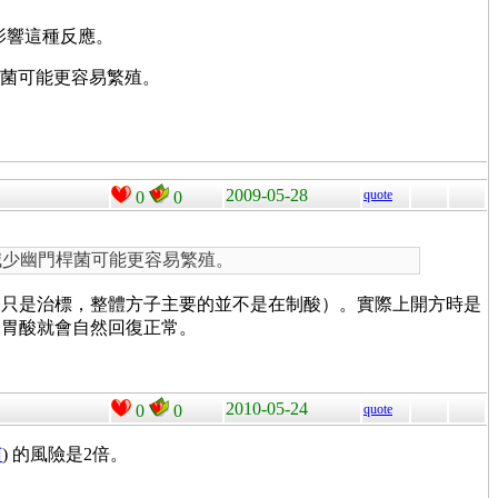
 胃藥影響這種反應。
桿菌可能更容易繁殖。
2009-05-28
quote
0
0
減少幽門桿菌可能更容易繁殖。
酸只是治標，整體方子主要的並不是在制酸）。實際上開方時是
，胃酸就會自然回復正常。
2010-05-24
0
0
quote
菌
) 的風險是2倍。