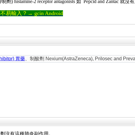
ine-2 receptor antagonists 如 Pepcid and Zantac
輸入？→ gcin Android
bitor) 胃藥
、制酸劑 Nexium(AstraZeneca), Prilosec an
〉
酸劑沒有這種肺炎副作用。