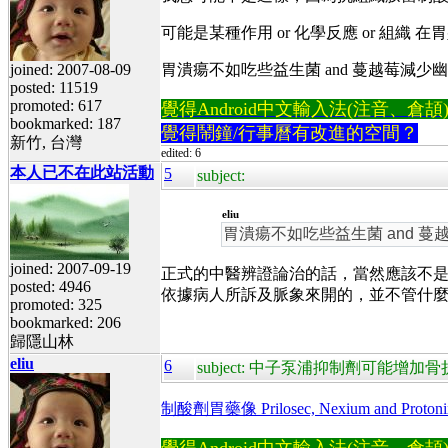
可能是某種作用 or 化學反應 or 組織 在胃壁 
joined: 2007-08-09
胃潰瘍不如吃些益生菌 and 蔓越莓
posted: 11519
promoted: 617
覺得Android中文輸入法(注音、倉頡)不易
bookmarked: 187
覺得鬧鐘/行事曆有改進的空間？
新竹, 台灣
edited: 6
本人已不在此站活動
5
subject:
eliu
胃潰瘍不如吃些益生菌 and
joined: 2007-09-19
正式的中醫辨證論治的話，當然應該不
posted: 4946
依據病人所訴及脈象來開的，並不管什
promoted: 325
bookmarked: 206
歸隱山林
eliu
6
subject: 中子泵浦抑制劑可能增加
制酸劑胃藥像 Prilosec, Nexium and Proton
覺得Android中文輸入法(注音、倉頡)不易