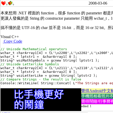
2008-03-06
0
0
本來想用 .NET 裡面的 function，很多 function 的 parameter 都是用
更讓人發瘋的是 String 的 constructor parameter 只能用 wchar_t，16
搞不懂的是 UTF-16 的 char 並不是 16-bit ，而是 16 or 32 
Visual C++
Copy Code
wchar_t charArray1[4] = {L'\x2200',L'\x2202',L'\x200F',L
wchar_t * lptstr1 =  &charArray1[ 0 ];

wchar_t charArray2[4] = {L'\x2111',L'\x2118',L'\x2122',L
wchar_t * lptstr2 =  &charArray2[ 0 ];

Console::WriteLine( String::Concat( L
"The Strings are e
覺得Android中文
手機照相看照片不方便
覺得鬧鐘/行事曆有
edited: 1