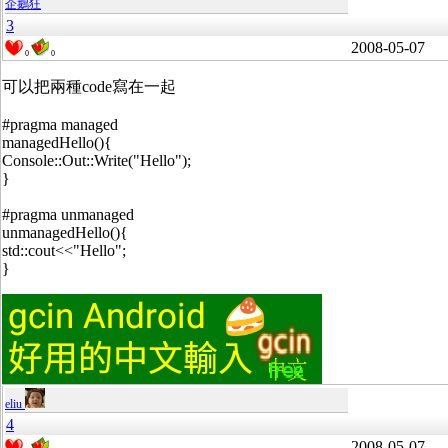
企鵝狂
3
2008-05-07
0
0
可以把兩種code寫在一起
#pragma managed
managedHello(){
Console::Out::Write("Hello");
}
#pragma unmanaged
unmanagedHello(){
std::cout<<"Hello";
}
eliu
4
2008-05-07