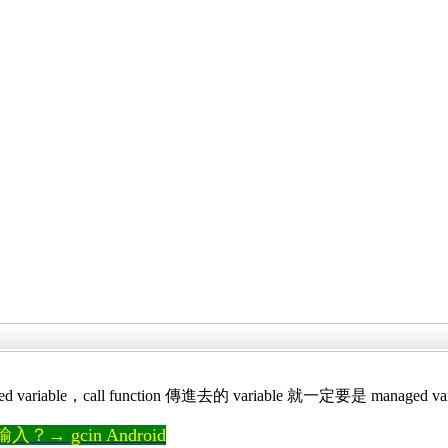
ariable，call function 傳進去的 variable 就一定要是 managed vari
→ gcin Android