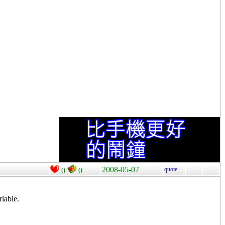
2008-05-07
quote
0
0
able.