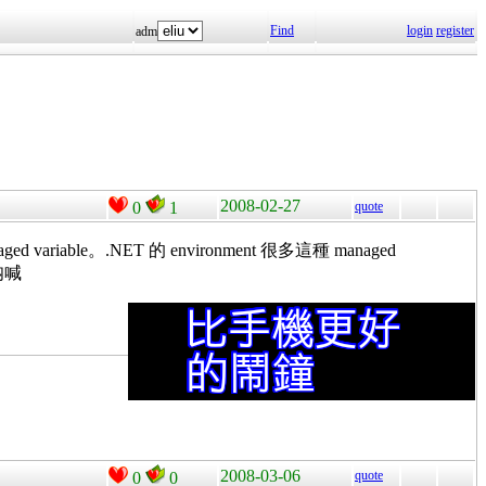
Find
login
register
adm
2008-02-27
0
1
quote
variable。.NET 的 environment 很多這種 managed
2008-03-06
quote
0
0