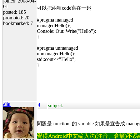
joined: 2008-04-
01
可以把兩種code寫在一起
posted: 185
promoted: 20
#pragma managed
bookmarked: 7
managedHello(){
Console::Out::Write("Hello");
}
#pragma unmanaged
unmanagedHello(){
std::cout<<"Hello";
}
eliu
4
subject:
問題是 function 的 variable 如果是宣告成 managed v
覺得Android中文輸入法(注音、倉頡)不易輸入？