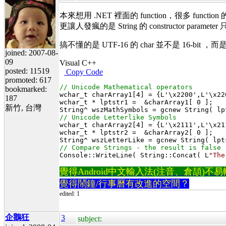
本來想用 .NET 裡面的 function，很多 function 的 
更讓人發瘋的是 String 的 constructor parameter 
搞不懂的是 UTF-16 的 char 並不是 16-bit ，
joined: 2007-08-
09
Visual C++
posted: 11519
Copy Code
promoted: 617
bookmarked:
wchar_t charArray1[4] = {L'\x2200',L'\x22
187
wchar_t * lptstr1 =  &charArray1[ 0 ];

新竹, 台灣
wchar_t charArray2[4] = {L'\x2111',L'\x21
wchar_t * lptstr2 =  &charArray2[ 0 ];

Console::WriteLine( String::Concat( L
"The
覺得Android中文輸入法(注音、倉頡)不易輸入？
覺得鬧鐘/行事曆有改進的空間？
edited: 1
企鵝狂
3
subject: