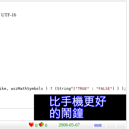
 UTF-16
ike, wszMathSymbols ) ? (String^)
"TRUE"
 : 
"FALSE"
2008-05-07
quote
0
0