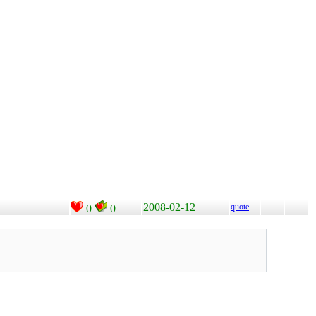
2008-02-12
quote
0
0
。