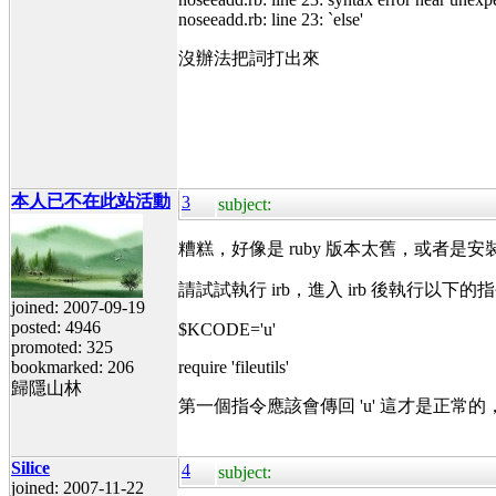
noseeadd.rb: line 23: `else'
沒辦法把詞打出來
本人已不在此站活動
3
subject:
糟糕，好像是 ruby 版本太舊，或者是安裝
請試試執行 irb，進入 irb 後執行以下的指令，看 
joined: 2007-09-19
posted: 4946
$KCODE='u'
promoted: 325
bookmarked: 206
require 'fileutils'
歸隱山林
第一個指令應該會傳回 'u' 這才是正常的
Silice
4
subject:
joined: 2007-11-22