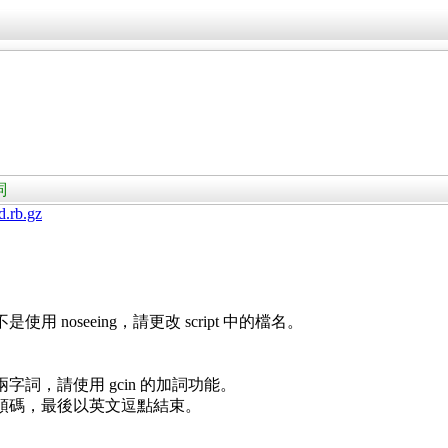
詞
d.rb.gz
是使用 noseeing，請更改 script 中的檔名。
。
詞，請使用 gcin 的加詞功能。
頭碼，最後以英文逗點結束。