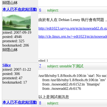
歸隱山林
本人已不在此站活動
6
subject:
由於有人在 Debian Lenny 執行會有
http://edt1023.sayya.org/gcin/noseeadd2.rb.g
joined: 2007-09-19
http://cle.linux.org.tw/~edt1023/gcin/noseead
posted: 4946
promoted: 325
bookmarked: 206
歸隱山林
edited: 1
Silice
7
subject: unstable下測試
joined: 2007-11-22
posted: 306
/usr/lib/ruby/1.8/ftools.rb:106:in `stat': No 
promoted: 47
from /usr/lib/ruby/1.8/ftools.rb:106:in `mv'
bookmarked: 17
from ./noseeadd2.rb:6152:in `fmanipu'
from ./noseeadd2.rb:6176
以上是測試後訊息
本人已不在此站活動
8
subject: