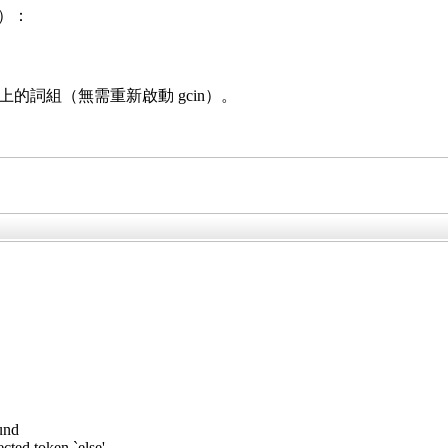
e）：
上的詞組（無需重新啟動 gcin）。
und
cted token `else'