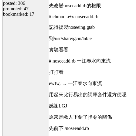
posted: 306
先改變noseeadd.rb的權限
promoted: 47
bookmarked: 17
# chmod a+x noseeadd.rb
記得複製noseeing.gtab
到/usr/share/gcin/table
實驗看看
# noseeadd.rb 一江春水向東流
打打看
ewfw, → 一江春水向東流
用起來比行易出的詞庫套件還方便呢
感謝LGJ
原來是敝人下錯了指令的關係
先前下./noseeadd.rb