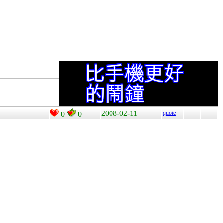
2008-02-11
quote
0
0