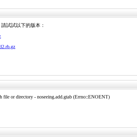
問題，請試試以下的版本：
z
d2.rb.gz
such file or directory - noseeing.add.gtab (Errno::ENOENT)