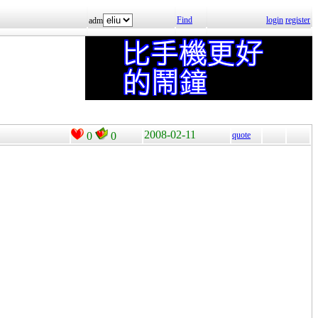
Find
login
register
adm
2008-02-11
0
0
quote