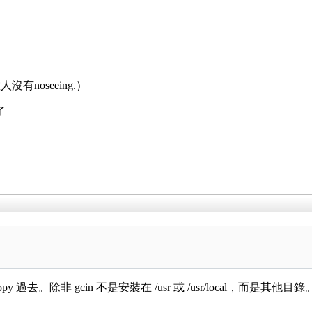
noseeing.）
了
 過去。除非 gcin 不是安裝在 /usr 或 /usr/local，而是其他目錄