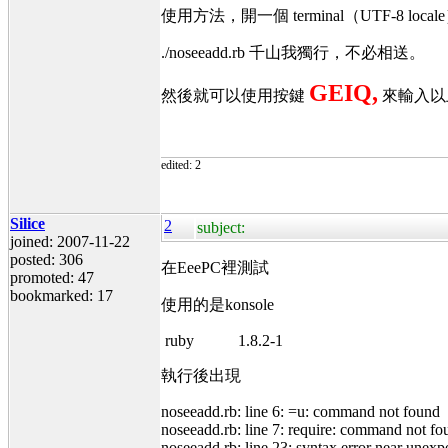
使用方法，開一個 terminal（UTF-8 local
./noseeadd.rb 千山我獨行，不必相送。
GEIQ,
然後就可以使用按鍵
來輸入以
edited: 2
Silice
2
subject:
joined: 2007-11-22
posted: 306
在EeePC裡測試
promoted: 47
bookmarked: 17
使用的是konsole
ruby 1.8.2-1
執行後出現
noseeadd.rb: line 6: =u: command not found
noseeadd.rb: line 7: require: command not fo
noseeadd.rb: line 23: syntax error near unexpe