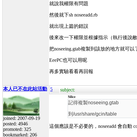
就說我權限有問題
然後就下sh noseeadd.rb
就出現上篇的錯誤
後來改一下權限並根據指示（執行後說敝人沒有
把noseeing.gtab複製到該放的地方就可以
EeePC也可以用呢
再多實驗看看再回報
本人已不在此站活動
5
subject:
Silice
記得複製noseeing.gtab
到/usr/share/gcin/table
joined: 2007-09-19
posted: 4946
這個應該是不必要的，noseeadd 會自動 copy
promoted: 325
bookmarked: 206