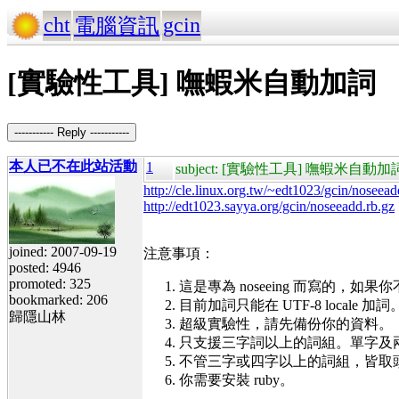
cht
gcin
電腦資訊
[實驗性工具] 嘸蝦米自動加詞
----------- Reply -----------
本人已不在此站活動
1
subject: [實驗性工具] 嘸蝦米自動加
http://cle.linux.org.tw/~edt1023/gcin/noseead
http://edt1023.sayya.org/gcin/noseeadd.rb.gz
joined: 2007-09-19
注意事項：
posted: 4946
promoted: 325
這是專為 noseeing 而寫的，如果你不
bookmarked: 206
目前加詞只能在 UTF-8 locale 加詞
歸隱山林
超級實驗性，請先備份你的資料。
只支援三字詞以上的詞組。單字及兩字
不管三字或四字以上的詞組，皆取
你需要安裝 ruby。