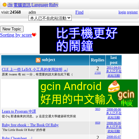
cht
Language
Ruby
電腦資訊
visit:
24568
adm
Find
login
register
New Topic
Sorting by score
last
subject
Replies
post
2
2011-04-01
CLE 上一些 LaTeX 小工具的使用說明
→|
本人已不在
17331
原來 twaren 有 mi 一分，有需要的請大家在此下載（
此站活動
5815
2008-08-06
Learn to Program 中譯
本人已不在
從小q 那邊偷來的消息。:p 這是交通大學建築研究所侯
此站活動
6926
2008-06-06
Ruby free ebook：The Book Of Ruby
本人已不在
`The Little Book Of Ruby' 的作者
此站活動
2
2008-05-07
Ruby Cheatsheet
→|