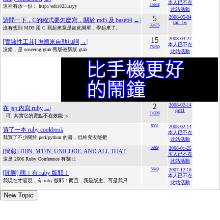
本人已不在
15648
這裡有放一份： http://edt1023.sayy
此站活動
5
2008-05-04
請問一下，C的程式要怎麼寫，關於 md5 及 base64
→|
carl_tw
33475
沒有想到 MD5 用 C 寫起來竟是如此簡單，學起來了。
15
2008-03-27
[實驗性工具] 嘸蝦米自動加詞
→|
本人已不在
78280
沒錯，是 noseeing.gtab 舊版碰新版 gtab
此站活動
2
2008-02-14
在 jsp 內寫 ruby
→|
qrtt1
14396
呵. 其實它的賣點不在效能 js
6031
2008-02-14
買了一本 ruby cookbook
本人已不在
我買了不少關於 perl/python 的書，但終究沒能把
此站活動
5989
2008-01-25
[簡報] I18N, M17N, UNICODE, AND ALL THAT
本人已不在
這是 2006 Ruby Conference 有關 i1
此站活動
5649
2007-12-18
[閒聊] 咦！有 ruby 版耶！
本人已不在
我現在才發現，有 ruby 版耶！而且，我是版主。可是我只
此站活動
New Topic