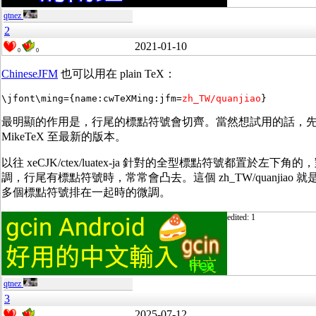
qtnez
2
2021-01-10
0
0
ChineseJFM
也可以用在 plain TeX：
\jfont\ming={name:cwTeXMing:jfm=
zh_TW/quanjiao
}
最明顯的作用是，行尾的標點符號會切齊。當然想試用的話，先更新你的 T
MikeTeX 至最新的版本。
以往 xeCJK/ctex/luatex-ja 針對的全型標點符號都置於左
調，行尾有標點符號時，常常會凸去。這個 zh_TW/quanjiao
多個標點符號排在一起時的微調。
edited: 1
qtnez
3
2025-07-12