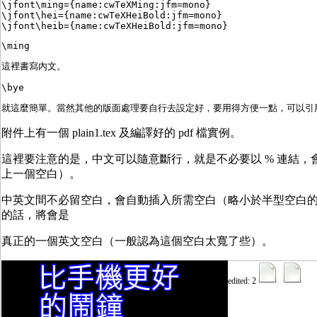
\jfont\ming={name:cwTeXMing:jfm=mono}
\jfont\hei={name:cwTeXHeiBold:jfm=mono}
\jfont\heib={name:cwTeXHeiBold:jfm=mono}
\ming
這裡書寫內文。
\bye
就這麼簡單。當然其他的版面處理要自行去設定好，要用得方便一點，可以引用 epl
附件上有一個 plain1.tex 及編譯好的 pdf 檔實例。
這裡要注意的是，中文可以隨意斷行，就是不必要以 % 連結，
上一個空白）。
中英文間不必留空白，會自動插入所需空白（略小於半型空白
的話，將會是
真正的一個英文空白（一般認為這個空白太寬了些）。
edited: 2