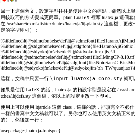
0
0
回一下這個舊文，設定字型往往是使用中文的痛點，雖然以上
用較取巧的方式變成更簡單。plain LuaTeX 裡頭 luatex-j
在
/usr/share/texmf-dist/tex/luatex/luatexja/ltj-plain.sty
這個檔，更改
定的字型即可）：
%\ifdefined\ltj@stdmcfont\else\def\ltj@stdmcfont{file:HaranoAjiMinch
%\ifdefined\ltj@stdgtfont\else\def\ltj@stdgtfont{file:HaranoAjiGothic
%\ifdefined\ltj@stdyokojfm\else\def\ltj@stdyokojfm{ujis}\fi
\ifdefined\ltj@stdmcfont\else\def\ltj@stdmcfont{file:I.MingCP-8.10.ttf}
\ifdefined\ltj@stdgtfont\else\def\ltj@stdgtfont{file:NotoSansCJKtc-Me
\ifdefined\ltj@stdyokojfm\else\def\ltj@stdyokojfm{zh_TW/quanjiao}\f
\input luatexja-core.sty
這樣，文稿中只要一行
就可
如果是使用 LaTeX 的話，luatex-ja 的預設字型是設定在
/usr/shar
tches/lltjdefs.sty
這個檔，依以上的設定更改一下即可。
使用上可以使用 ltjarticle 這個 class，這樣的話，裡頭完全不
一樣的書寫中文文稿就可以了。另你也可以使用英文文稿正常的 class（
的），然後加一行：
\usepackage{luatexja-fontspec}