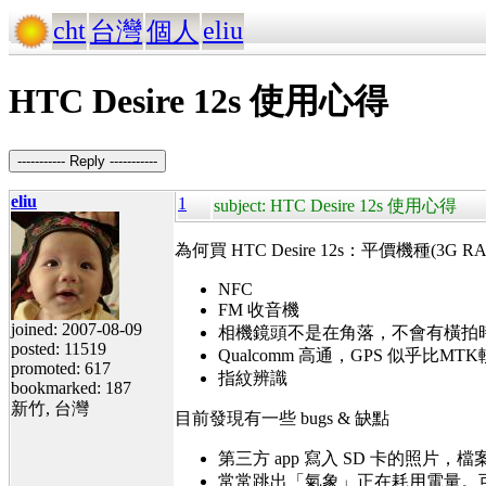
cht
eliu
台灣
個人
HTC Desire 12s 使用心得
----------- Reply -----------
eliu
1
subject: HTC Desire 12s 使用心得
為何買 HTC Desire 12s：平價機種(3G RAM
NFC
FM 收音機
joined: 2007-08-09
相機鏡頭不是在角落，不會有橫拍
posted: 11519
Qualcomm 高通，GPS 似乎比MT
promoted: 617
指紋辨識
bookmarked: 187
新竹, 台灣
目前發現有一些 bugs & 缺點
第三方 app 寫入 SD 卡的照片，檔案大
常常跳出「氣象」正在耗用電量。可