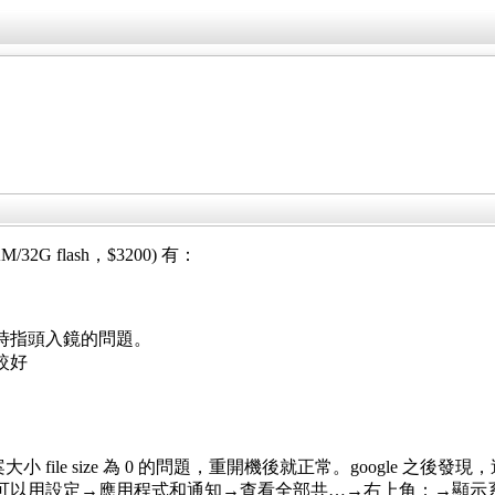
/32G flash，
$3200) 有：
時指頭入鏡的問題。
K較好
小 file size 為 0 的問題，重開機後就正常。google 之後發現，
以用設定→應用程式和通知→查看全部共…→右上角：→顯示系統