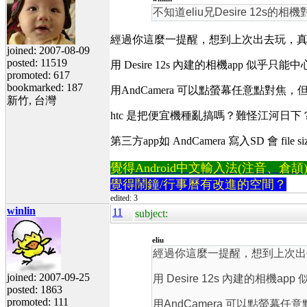
不知道eliu兄Desire 12
經過你這麼一提醒，想到上次出去玩，
joined: 2007-08-09
posted: 11519
用 Desire 12s 內建的相機app 似
promoted: 617
bookmarked: 187
用AndCamera 可以點螢幕任意點對
新竹, 台灣
htc 是把便宜機種亂搞嗎？難怪江河日下
第三方app如 AndCamera 寫入SD 會 file
覺得Android中文輸入法(注音、倉頡)不易
覺得鬧鐘/行事曆有改進的空間？
edited: 3
winlin
11
subject:
eliu
經過你這麼一提醒，想到上次出
joined: 2007-09-25
用 Desire 12s 內建的相
posted: 1863
promoted: 111
用AndCamera 可以點螢