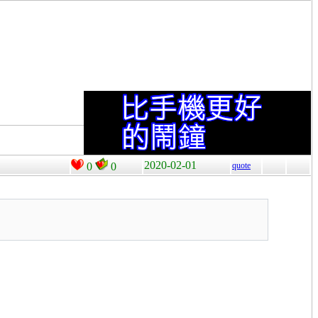
2020-02-01
0
0
quote