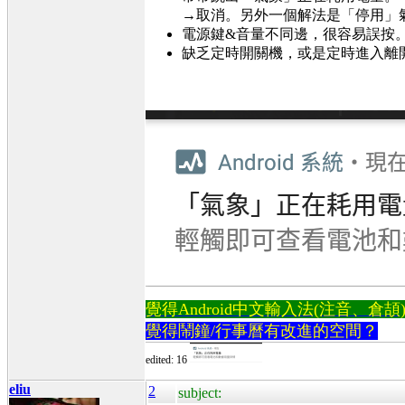
→取消。另外一個解法是「停用」
電源鍵&音量不同邊，很容易誤按
缺乏定時開關機，或是定時進入離
覺得Android中文輸入法(注音、倉頡)不易
覺得鬧鐘/行事曆有改進的空間？
edited: 16
eliu
2
subject: