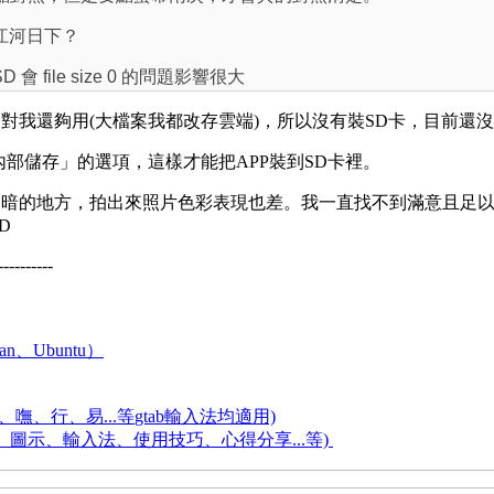
怪江河日下？
 會 file size 0 的問題影響很大
內建32GB對我還夠用(大檔案我都改存雲端)，所以沒有裝SD卡，目前還沒有遇到
部儲存」的選項，這樣才能把APP裝到SD卡裡。
地方，拍出來照片色彩表現也差。我一直找不到滿意且足以取代官方的相機
D
----------
an、Ubuntu）
嘸、行、易...等
gtab輸入法均適用)
題、圖示、輸入法、使用技巧、心得分享...等)