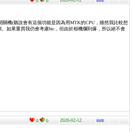
0
0
設定自動開關機(聽說會有這個功能是因為用MTK的CPU，雖然我比較想
。如果重買我仍會考慮htc，但由於相機爛到爆，所以絕不會
2020-02-12
quote
0
0