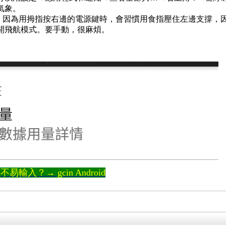
氣象。
。因為用拇指按右邊的電源鍵時，會習慣用食指壓住左邊支撐，
開飛航模式。要手動，很麻煩。
輸入？→ gcin Android