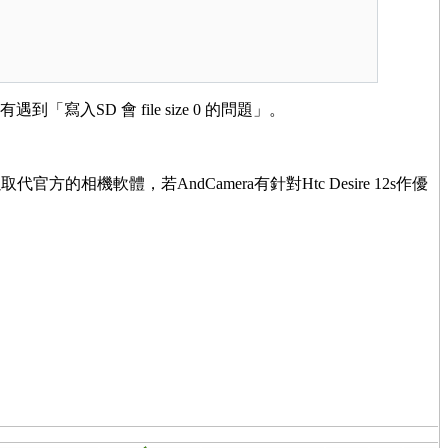
「寫入SD 會 file size 0 的問題」。
軟體，若AndCamera有針對Htc Desire 12s作優