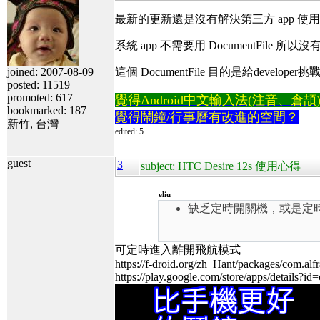
最新的更新還是沒有解決第三方 app 使用 Documen
系統 app 不需要用 DocumentFile 所以
joined: 2007-08-09
這個 DocumentFile 目的是給devel
posted: 11519
promoted: 617
覺得Android中文輸入法(注音、倉頡)不易
bookmarked: 187
覺得鬧鐘/行事曆有改進的空間？
新竹, 台灣
edited: 5
guest
3
subject: HTC Desire 12s 使用心得
eliu
缺乏定時開關機，或是定
可
定時進入離開飛航模式
https://f-droid.org/zh_Hant/packages/com.alfra
https://play.google.com/store/apps/details?i