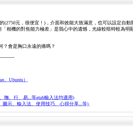
019年8月買的(2750元，很便宜！)，介面和效能大致滿意，也可以
但「相機的對焦能力極差」是我心中的遺憾，光線較暗時較為明顯
能力如何？會是胸口永遠的痛嗎？
----------
an、Ubuntu）
嘸、行、易...等
gtab輸入法均適用)
題、圖示、輸入法、使用技巧、心得分享...等)