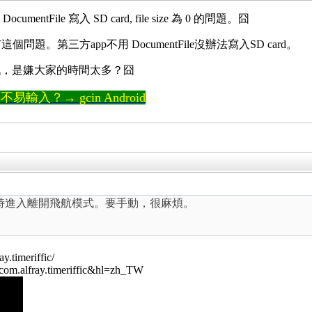
tFile 寫入 SD card, file size 為 0 的問題。囧
沒有這個問題。第三方app不用 DocumentFile沒辦法寫入SD card。
oper挑戰，是嫌大家的時間太多？囧
輸入？→ gcin Android
時進入離開飛航模式。要手動，很麻煩。
y.timeriffic/
d=com.alfray.timeriffic&hl=zh_TW