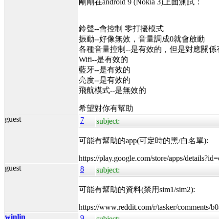
剛剛在android 9 (Nokia 3)上面測試：
鈴聲--會控制 零打擾模式
振動--好像無效，音量調成0就會啟動
各種音量控制--是有效的，但是對應關係
Wifi--是有效的
藍牙--是有效的
亮度--是有效的
飛航模式--是無效的
希望對你有幫助
guest
7
subject:
可能有幫助的app(可定時的黑/白名單):
https://play.google.com/store/apps/details?id
guest
8
subject:
可能有幫助的資料(禁用sim1/sim2):
https://www.reddit.com/r/tasker/comments/b
winlin
9
subject: