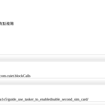
有點複雜
=com.cuiet.blockCalls
0a1o5/guide_use_tasker_to_enabledisable_second_sim_card/