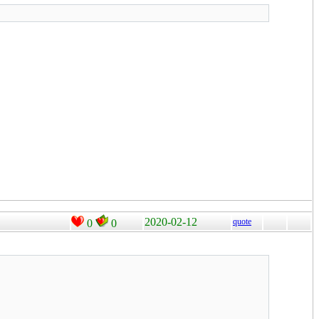
2020-02-12
quote
0
0