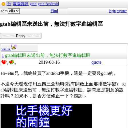
cht
電腦資訊
gcin
gcin Android
Find
adm
login
register
gtab編輯區未送出前，無法打數字進編輯區
----------- Reply -----------
winlin
1
gtab編輯區未送出前，無法打數字進編輯區
2019-08-16
quote
0
0
Hi~eliu兄，我終於買了android手機，這是一定要裝gcin的。
不過今天發現使用五四三倉頡時(我有開啟上面那排數字鍵)，gt
ab編輯區未送出前，無法打數字進編輯區。請問這是刻意的設
計嗎？如果不，是否方便修正一下？感謝～