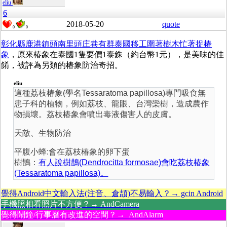
eliu
6
2018-05-20
quote
0
0
彰化縣鹿港鎮頭南里頭庄巷有群泰國移工圍著樹木忙著捉椿
象
，原來椿象在泰國1隻要價1泰銖（約台幣1元），是美味的佳
餚，被評為另類的椿象防治奇招。
eliu
這種荔枝椿象(學名Tessaratoma papillosa)專門吸食無
患子科的植物，例如荔枝、龍眼、台灣欒樹，造成農作
物損壞。荔枝椿象會噴出毒液傷害人的皮膚。
天敵、生物防治
平腹小蜂:會在荔枝椿象的卵下蛋
樹鵲：
有人說樹鵲(
Dendrocitta formosae)
會吃荔枝椿象
(Tessaratoma papillosa)。
覺得Android中文輸入法(注音、倉頡)不易輸入？→ gcin Android
手機照相看照片不方便？→ AndCamera
覺得鬧鐘/行事曆有改進的空間？→ AndAlarm