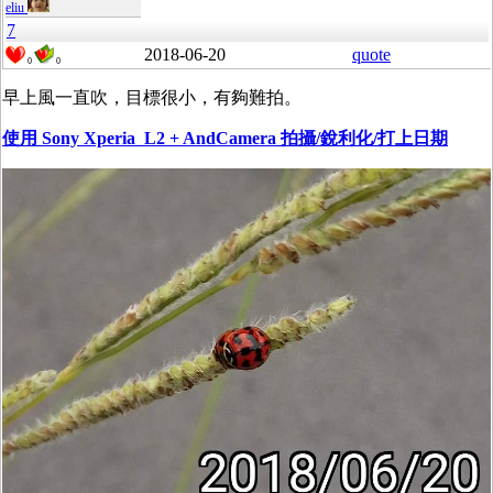
eliu
7
2018-06-20
quote
0
0
早上風一直吹，目標很小，有夠難拍。
使用 Sony Xperia L2
+ AndCamera 拍攝/銳利化/打上日期