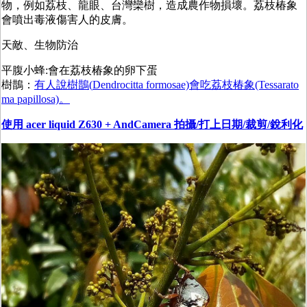
物，例如荔枝、龍眼、台灣欒樹，造成農作物損壞。荔枝椿象
會噴出毒液傷害人的皮膚。
天敵、生物防治
平腹小蜂:會在荔枝椿象的卵下蛋
樹鵲：
有人說樹鵲(
Dendrocitta formosae)
會吃荔枝椿象(Tessarato
ma papillosa)。
使用 acer liquid Z630 + AndCamera 拍攝/打上日期/裁剪/銳利化