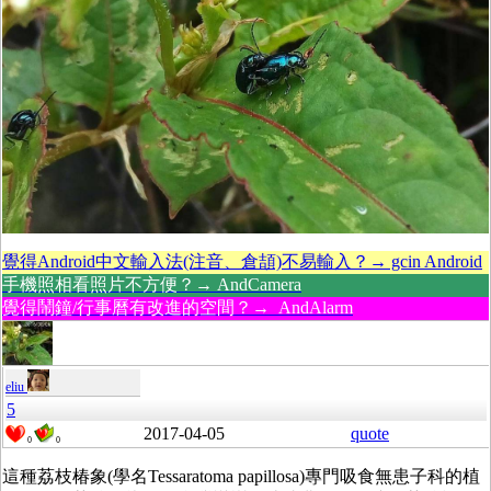
覺得Android中文輸入法(注音、倉頡)不易輸入？→ gcin Android
手機照相看照片不方便？→ AndCamera
覺得鬧鐘/行事曆有改進的空間？→ AndAlarm
eliu
5
2017-04-05
quote
0
0
這種荔枝椿象(學名Tessaratoma papillosa)專門吸食無患子科的植