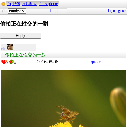
cht
影像
照片亂貼
eliu's photos
Find
adm
login
register
偷拍正在性交的一對
----------- Reply -----------
eliu
1
偷拍正在性交的一對
2016-08-06
quote
0
0