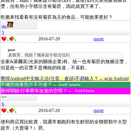
真難買，我跑了幾家超市都沒找到，最後找到光泉燕麥無糖豆
漿，但有用小字標示含有菊苣，因此就買下來了。
乾脆來找看看有沒有菊苣為主的食品，可能效果更好？
eliu
5
2016-07-20
quote
0
0
guest
真難買，我跑了幾家超市都沒找到
全家&萊爾富(光泉的關係企業)有。統一也有菊苣的無糖豆漿，
但是統一的豆漿不是傳統的味道，不喜歡。
覺得Android中文輸入法(注音、倉頡)不易輸入？→ gcin Android
手機照相看照片不方便？→ AndCamera
覺得鬧鐘/行事曆有改進的空間？→ AndAlarm
guest
6
2016-07-20
quote
0
0
便利商店買比較貴，我通常都跑到有生鮮部的全聯那類中大型
超市（大賣場？）買。