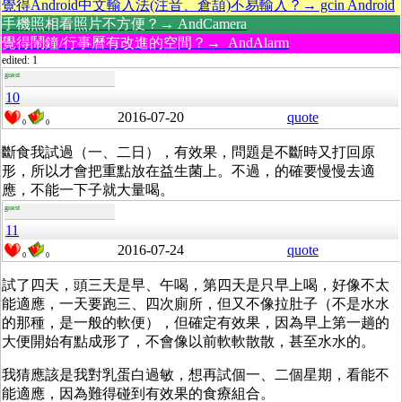
覺得Android中文輸入法(注音、倉頡)不易輸入？→ gcin Android
手機照相看照片不方便？→ AndCamera
覺得鬧鐘/行事曆有改進的空間？→ AndAlarm
edited: 1
guest
10
2016-07-20
quote
0
0
斷食我試過（一、二日），有效果，問題是不斷時又打回原
形，所以才會把重點放在益生菌上。不過，的確要慢慢去適
應，不能一下子就大量喝。
guest
11
2016-07-24
quote
0
0
試了四天，頭三天是早、午喝，第四天是只早上喝，好像不太
能適應，一天要跑三、四次廁所，但又不像拉肚子（不是水水
的那種，是一般的軟便），但確定有效果，因為早上第一趟的
大便開始有點成形了，不會像以前軟軟散散，甚至水水的。
我猜應該是我對乳蛋白過敏，想再試個一、二個星期，看能不
能適應，因為難得碰到有效果的食療組合。