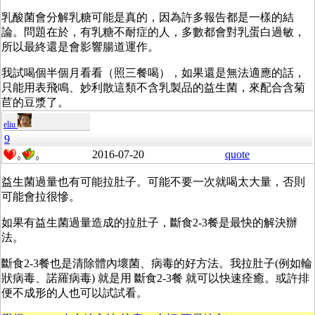
乳酸菌會分解乳糖可能是真的，因為許多報告都是一樣的結
論。問題在於，有乳糖不耐症的人，多數都會對乳蛋白過敏，
所以最終還是會影響腸道運作。
我試喝個半個月看看（照三餐喝），如果還是無法適應的話，
只能用表飛鳴、妙利散這類不含乳製品的益生菌，來配合含菊
苣的豆漿了。
eliu
9
2016-07-20
quote
0
0
益生菌過量也有可能拉肚子。可能不要一次就喝太大量，否則
可能會拉很慘。
如果有益生菌過量造成的拉肚子，斷食2-3餐是最快的解決辦
法。
斷食2-3餐也是清除體內壞菌、病毒的好方法。我拉肚子(例如輪
狀病毒、諾羅病毒) 就是用 斷食2-3餐 就可以快速痊癒。或許排
便不成形的人也可以試試看。