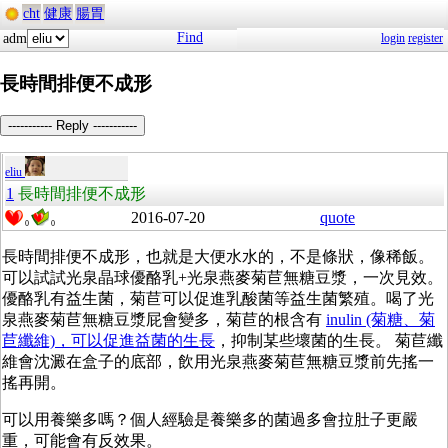
cht
健康
腸胃
Find
adm
login
register
長時間排便不成形
----------- Reply -----------
eliu
1
長時間排便不成形
2016-07-20
quote
0
0
長時間排便不成形，也就是大便水水的，不是條狀，像稀飯。
可以試試光泉晶球優酪乳+光泉燕麥菊苣無糖豆漿，一次見效。
優酪乳有益生菌，菊苣可以促進乳酸菌等益生菌繁殖。喝了光
泉燕麥菊苣無糖豆漿屁會變多，菊苣的根含有
inulin (菊糖、菊
苣纖維)，可以促進益菌的生長
，抑制某些壞菌的生長。 菊苣纖
維會沈澱在盒子的底部，飲用光泉燕麥菊苣無糖豆漿前先搖一
搖再開。
可以用養樂多嗎？個人經驗是養樂多的菌過多會拉肚子更嚴
重，可能會有反效果。