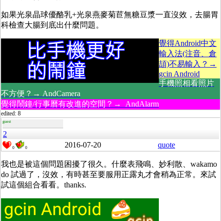
如果光泉晶球優酪乳+光泉燕麥菊苣無糖豆漿一直沒效，去腸胃
科檢查大腸到底出什麼問題。
覺得Android中文
輸入法(注音、倉
頡)不易輸入？→
gcin Android
手機照相看照片
不方便？→ AndCamera
覺得鬧鐘/行事曆有改進的空間？→ AndAlarm
edited: 8
guest
2
2016-07-20
quote
0
0
我也是被這個問題困擾了很久。什麼表飛鳴、妙利散、wakamo
do 試過了，沒效，有時甚至要服用正露丸才會稍為正常。來試
試這個組合看看。thanks.