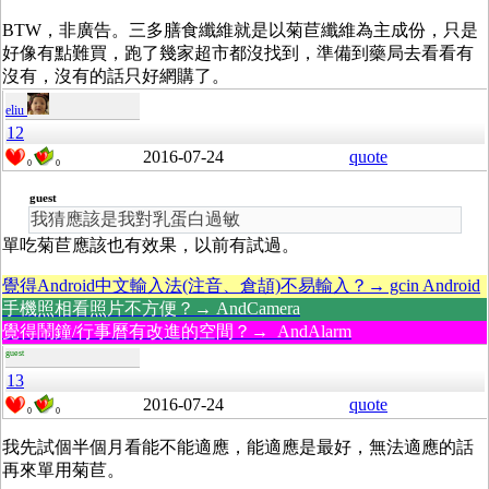
BTW，非廣告。三多膳食纖維就是以菊苣纖維為主成份，只是
好像有點難買，跑了幾家超市都沒找到，準備到藥局去看看有
沒有，沒有的話只好網購了。
eliu
12
2016-07-24
quote
0
0
guest
我猜應該是我對乳蛋白過敏
單吃菊苣應該也有效果，以前有試過。
覺得Android中文輸入法(注音、倉頡)不易輸入？→ gcin Android
手機照相看照片不方便？→ AndCamera
覺得鬧鐘/行事曆有改進的空間？→ AndAlarm
guest
13
2016-07-24
quote
0
0
我先試個半個月看能不能適應，能適應是最好，無法適應的話
再來單用菊苣。