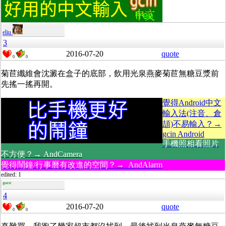
eliu
3
2016-07-20
quote
0
0
菊苣纖維會沈澱在盒子的底部，飲用光泉燕麥菊苣無糖豆漿前
先搖一搖再開。
覺得Android中文
輸入法(注音、倉
頡)不易輸入？→
gcin Android
手機照相看照片
不方便？→ AndCamera
覺得鬧鐘/行事曆有改進的空間？→ AndAlarm
edited: 1
guest
4
2016-07-20
quote
0
0