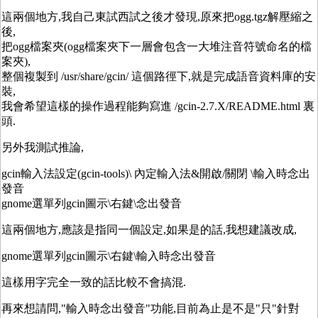
這兩個地方,我自己東試西試之後才發現,原來把ogg.tgz解壓縮之
後,
把ogg檔案夾(ogg檔案夾下一層會包含一大堆注音符號命名的檔
案夾),
整個複製到 /usr/share/gcin/ 這個路徑下,就是完成語音資料庫的安
裝,
我會希望這樣的操作過程能夠寫進 /gcin-2.7.X/README.html 裏
頭.
另外我測試推論,
gcin輸入法設定(gcin-tools)\ 內定輸入法&開啟/關閉 \輸入時念出
發音
gnome選單列gcin圖示\右鍵\念出發音
這兩個地方,應該是指同一個設定,如果是的話,我想建議改成,
gnome選單列gcin圖示\右鍵\輸入時念出發音
這樣用字完全一致的話比較不會搞混.
再來想請問,"輸入時念出發音"功能,目前為止是不是"只"針對