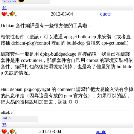
medicalwei
34
2012-03-04
quote
0
0
Debian 套件編譯是有一些很方便的工具啦…
相依性套件（應該）可以透過 apt-get build-dep 來安裝（或者直
接抽 debian(-pkg)/control 裡面的 build-dep 資訊來 apt-get install）
編譯套件一般是用 dpkg-buildpackage 直接編譯，我自己在編譯
套件是用 cowbuilder，那個套件會自己用 chroot 的環境安裝相依
套件、編譯打包然後把環境給清掉，也是為了儘量預防 build-de
p 欠缺的情況。
eliu: debian-pkg/copyright 的 comment 請幫忙把大易輸入法有拿掉
的訊息移走（因為這是有放的 gcin 官方包），如果可以的話，
把大易的授權說明加進去，謝謝 O_O;
edited: 3
IanHo
35
2012-03-04
quote
0
0