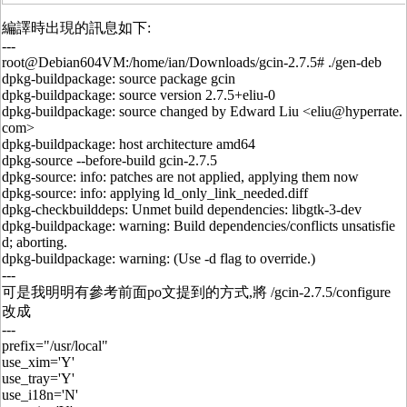
編譯時出現的訊息如下:
---
root@Debian604VM:/home/ian/Downloads/gcin-2.7.5# ./gen-deb
dpkg-buildpackage: source package gcin
dpkg-buildpackage: source version 2.7.5+eliu-0
dpkg-buildpackage: source changed by Edward Liu <eliu@hyperrate.
com>
dpkg-buildpackage: host architecture amd64
dpkg-source --before-build gcin-2.7.5
dpkg-source: info: patches are not applied, applying them now
dpkg-source: info: applying ld_only_link_needed.diff
dpkg-checkbuilddeps: Unmet build dependencies: libgtk-3-dev
dpkg-buildpackage: warning: Build dependencies/conflicts unsatisfie
d; aborting.
dpkg-buildpackage: warning: (Use -d flag to override.)
---
可是我明明有參考前面po文提到的方式,將 /gcin-2.7.5/configure
改成
---
prefix="/usr/local"
use_xim='Y'
use_tray='Y'
use_i18n='N'