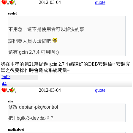
2012-03-04
quote
0
0
coolcd
不用急，這不是使用者可以解決的事
讓開發人員去煩惱吧
還有 gcin 2.7.4 可用啊 :)
我在本串的第21篇提過 gcin 2.7.4 編譯好的DEB安裝檔~ 安裝完
畢之後要操作時會造成系統死當~
IanHo
44
2012-03-04
quote
0
0
eliu
修改 debian-pkg/control
把 libgtk-3-dev 拿掉？
medicalwei