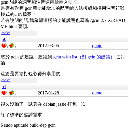
gcin內建的詞音和注音這兩款輸入法？
是否有對應 gcin新功能增加的酷音輸入法模組和採用注音符號
模式的CIN檔案？
若有說明的話,我希望這樣的功能說明也寫進 /gcin-2.7.X/READ
ME.html 裏頭.
coolcd
50
2012-03-05
quote
0
0
關於 gcin 的建議，建議到
gcin wish list（對 gcin 的建議）
去討
論
這篇是要給打包心得分享用的
coolcd
51
2017-01-28
quote
1
1
很久沒動了，試著在 debian jessie 打包一次
除了標準的編譯需求
$ sudo aptitude build-dep gcin