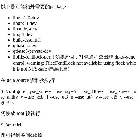
以下是可能額外需要的package
libgtk2.0-dev
libgtk-3-dev
libanthy-dev
libqt4-dev
build-essential
qtbase5-dev
qtbase5-private-dev
libfile-fcntllock-perl (沒裝這個，打包過程會出現 dpkg-genc
ontrol: warning: File::FcntlLock not available; using flock whic
h is not NFS-safe 錯誤訊息)
在 gcin source 資料夾執行
$ ./configure --yse_xim=y --use-tray=Y --use_i18n=y --use_tsin=y --u
se_anthy=y --use_gcb=1 --use_qt3=n --use_qt4=y --use_qt5=y --use_
gtk3=y
切換成 root 後執行
# ./gen-deb
即可得到多個deb檔