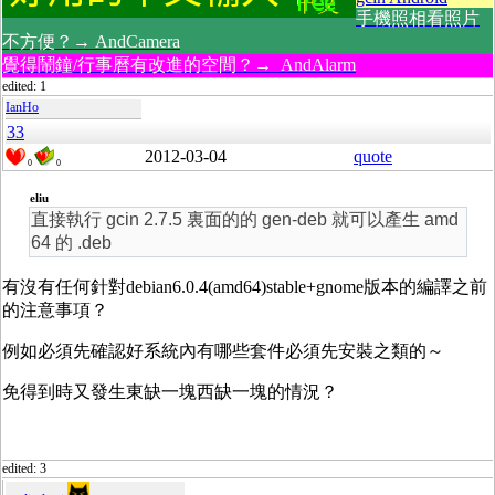
手機照相看照片
不方便？→ AndCamera
覺得鬧鐘/行事曆有改進的空間？→ AndAlarm
edited: 1
IanHo
33
2012-03-04
quote
0
0
eliu
直接執行 gcin 2.7.5 裏面的的 gen-deb 就可以產生 amd
64 的 .deb
有沒有任何針對debian6.0.4(amd64)stable+gnome版本的編譯之前
的注意事項？
例如必須先確認好系統內有哪些套件必須先安裝之類的～
免得到時又發生東缺一塊西缺一塊的情況？
edited: 3