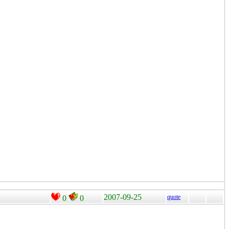
2007-09-25
quote
0
0