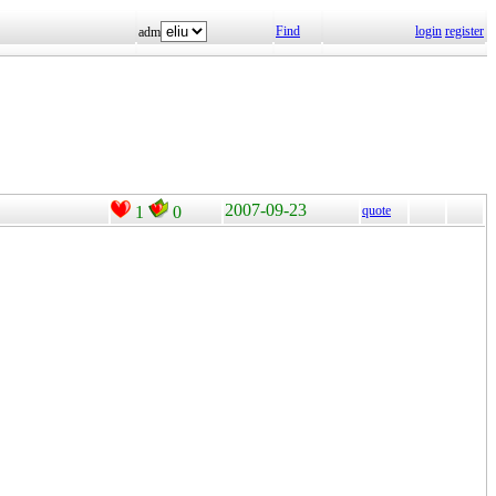
Find
login
register
adm
2007-09-23
1
0
quote