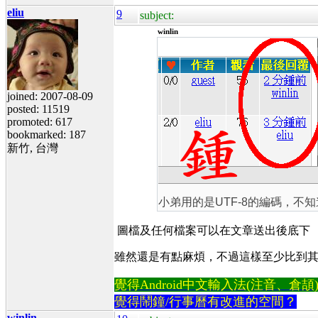
eliu
9
subject:
winlin
joined: 2007-08-09
posted: 11519
promoted: 617
bookmarked: 187
新竹, 台灣
小弟用的是UTF-8的編碼，不知
圖檔及任何檔案可以在文章送出後底下 「編輯
雖然還是有點麻煩，不過這樣至少比到其他網
覺得Android中文輸入法(注音、倉頡)不易
覺得鬧鐘/行事曆有改進的空間？
winlin