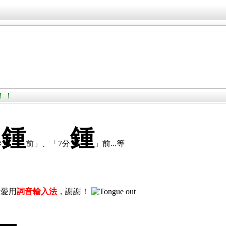
！
！！！
鍾
鍾
秒
前」、「7分
」前...等
大愛用
詞音輸入法
，謝謝！
）