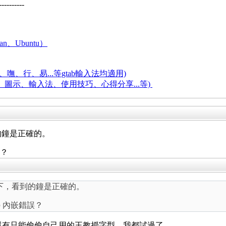
----------
an、Ubuntu）
嘸、行、易...等
gtab輸入法均適用)
題、圖示、輸入法、使用技巧、心得分享...等)
到的鐘是正確的。
誤？
ws 下，看到的鐘是正確的。
ap 內嵌錯誤？
，還有只能偷偷自己用的王教授字型，我都試過了