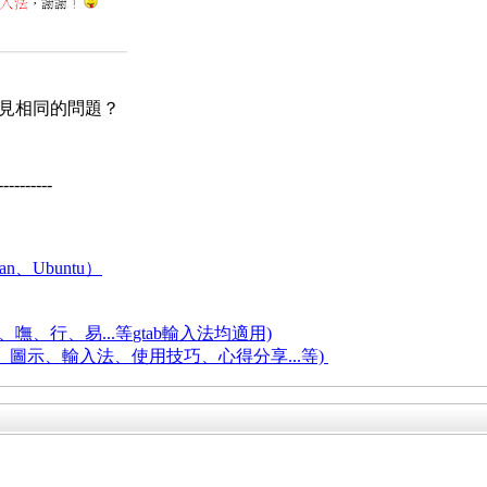
有遇見相同的問題？
----------
an、Ubuntu）
嘸、行、易...等
gtab輸入法均適用)
題、圖示、輸入法、使用技巧、心得分享...等)