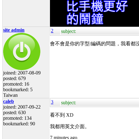
site admin
2
subject:
會不會是你的字型/編碼的問題，我看都
joined: 2007-08-09
posted: 679
promoted: 16
bookmarked: 5
Taiwan
caleb
3
subject:
joined: 2007-09-22
posted: 630
看不到 XD
promoted: 134
bookmarked: 90
我都用英文介面。
7 minutes ago