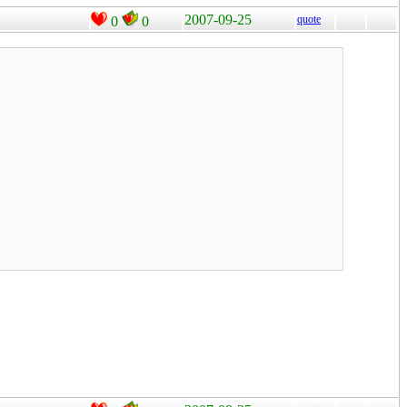
2007-09-25
quote
0
0