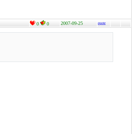
2007-09-25
quote
0
0