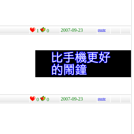
2007-09-23
quote
1
0
2007-09-23
quote
0
0