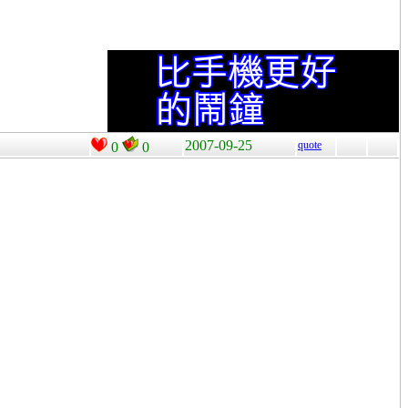
2007-09-25
quote
0
0