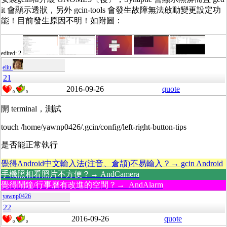
it 會顯示透狀，另外 gcin-tools 會發生故障無法啟動變更設定功
能！目前發生原因不明！如附圖：
edited: 2
eliu
21
2016-09-26
quote
0
0
開 terminal，測試
touch /home/yawnp0426/.gcin/config/left-right-button-tips
是否能正常執行
覺得Android中文輸入法(注音、倉頡)不易輸入？→ gcin Android
手機照相看照片不方便？→ AndCamera
覺得鬧鐘/行事曆有改進的空間？→ AndAlarm
yawnp0426
22
2016-09-26
quote
0
0