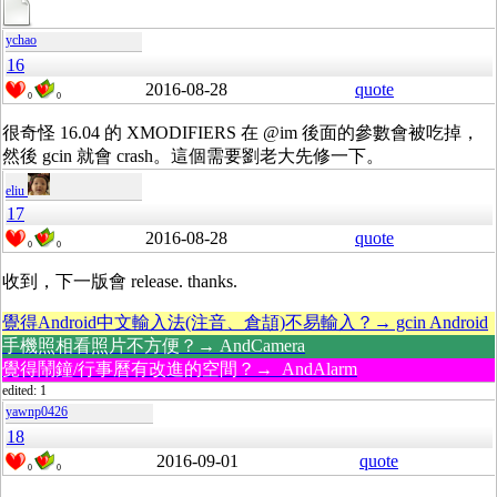
ychao
16
2016-08-28
quote
0
0
很奇怪 16.04 的 XMODIFIERS 在 @im 後面的參數會被吃掉，
然後 gcin 就會 crash。這個需要劉老大先修一下。
eliu
17
2016-08-28
quote
0
0
收到，下一版會 release. thanks.
覺得Android中文輸入法(注音、倉頡)不易輸入？→ gcin Android
手機照相看照片不方便？→ AndCamera
覺得鬧鐘/行事曆有改進的空間？→ AndAlarm
edited: 1
yawnp0426
18
2016-09-01
quote
0
0