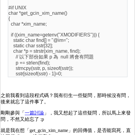
#if UNIX
char *get_gcin_xim_name()
{
char *xim_name;
if ((xim_name=getenv("XMODIFIERS"))) {
static char find[] = "@im=";
static char sstr[32];
char *p = strstr(xim_name, find);
// 以下部份如果 p 為 null 將會有問題
p += strlen(find);
strncpy(sstr, p, sizeof(sstr));
sstr[sizeof(sstr) - 1]=0;
之前我看到這段程式碼？我有衍生一些疑問，那時候沒有問，
後來就忘了這件事了。
剛剛參與「
一篇討論
」，我又想起了這些疑問，所以馬上來發
問，不然又給忘了 :p
就是我在想「get_gcin_xim_name」的回傳值，是否能寫死，直