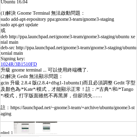
Ubuntu 16.04
(1)解決 Gnome Terminal 無法啟動問題：
sudo add-apt-repository ppa:gnome3-team/gnome3-staging
sudo apt-get update
或
deb http://ppa.launchpad.net/gnome3-team/gnome3-staging/ubuntu xe
nial main
deb-src http://ppa.launchpad.net/gnome3-team/gnome3-staging/ubuntu
xenial main
Signing key:
1024R/3B1510FD
升級 gnome terminal ... 可以使用終端機了.
(2)解決 Gedit 無法顯示問題：
gcin 升級 2.8.4 版(2.8.4+dfsg1-1ubuntu1)而且必須調整 Gedit 字型
及顏色為/*Kate*/模式，才能顯示正常！註：/*古典*/和/*Tango
*/模式，打字版面雖然不再黑屏，但卻消失……
註：https://launchpad.net/~gnome3-team/+archive/ubuntu/gnome3-st
aging
edited: 1