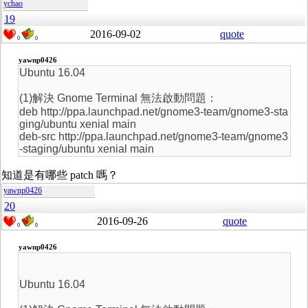
ychao
19
2016-09-02
quote
0
0
yawnp0426
Ubuntu 16.04
(1)解決 Gnome Terminal 無法啟動問題：
deb http://ppa.launchpad.net/gnome3-team/gnome3-sta
ging/ubuntu xenial main
deb-src http://ppa.launchpad.net/gnome3-team/gnome3
-staging/ubuntu xenial main
知道是有哪些 patch 嗎？
yawnp0426
20
2016-09-26
quote
0
0
yawnp0426
Ubuntu 16.04