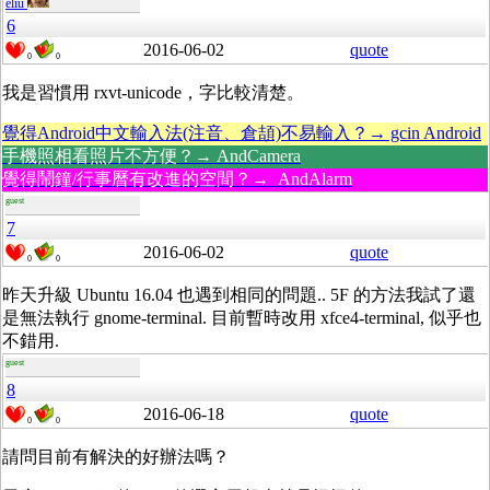
eliu
6
2016-06-02
quote
0
0
我是習慣用 rxvt-unicode，字比較清楚。
覺得Android中文輸入法(注音、倉頡)不易輸入？→ gcin Android
手機照相看照片不方便？→ AndCamera
覺得鬧鐘/行事曆有改進的空間？→ AndAlarm
guest
7
2016-06-02
quote
0
0
昨天升級 Ubuntu 16.04 也遇到相同的問題.. 5F 的方法我試了還
是無法執行 gnome-terminal. 目前暫時改用 xfce4-terminal, 似乎也
不錯用.
guest
8
2016-06-18
quote
0
0
請問目前有解決的好辦法嗎？