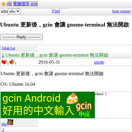
cht
電腦資訊
gcin
Find
adm
login
register
Ubuntu 更新後，gcin 會讓 gnome-terminal 無法開啟
----------- Reply -----------
Julian Lai
1
Ubuntu 更新後，gcin 會讓 gnome-terminal 無法開啟
2016-05-31
quote
0
0
Ubuntu 更新後，gcin 會讓 gnome-terminal 無法開啟
OS: Ubuntu 16.04
edited: 2
eliu
2