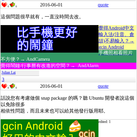
2016-06-01
quote
0
0
這個問題很早就有，一直沒時間去改。
覺得Android中文
輸入法(注音、倉
頡)不易輸入？→
gcin Android
手機照相看照片
不方便？→ AndCamera
覺得鬧鐘/行事曆有改進的空間？→ AndAlarm
Julian Lai
3
2016-06-01
quote
0
0
話說您有考慮做個 snap package 的嗎？聽 Ubuntu 開發者說這個
以免除很多
相依性問題，而且未來也可以給其他發行版用耶。
edited: 1