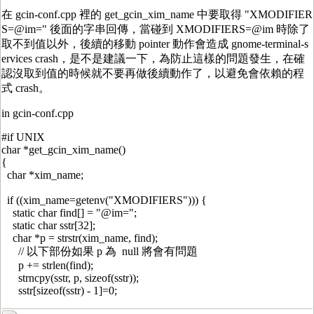
在 gcin-conf.cpp 裡的 get_gcin_xim_name 中要取得 "XMODIFIER
S=@im=" 後面的字串回傳，當碰到 XMODIFIERS=@im 時除了
取不到值以外，後續的移動 pointer 動作會造成 gnome-terminal-s
ervices crash，是不是建議一下，為防止這樣的問題發生，在確
認沒取到值的時候就不要再做後續動作了，以避免會依賴的程
式 crash。
in gcin-conf.cpp
#if UNIX
char *get_gcin_xim_name()
{
char *xim_name;
if ((xim_name=getenv("XMODIFIERS"))) {
static char find[] = "@im=";
static char sstr[32];
char *p = strstr(xim_name, find);
// 以下部份如果 p 為 null 將會有問題
p += strlen(find);
strncpy(sstr, p, sizeof(sstr));
sstr[sizeof(sstr) - 1]=0;