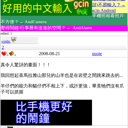
頡)不易輸入？→
gcin Android
手機照相看照片
不方便？→ AndCamera
覺得鬧鐘/行事曆有改進的空間？→ AndAlarm
edited: 1
winlin
2
2008-08-21
quote
0
0
真令人驚訝的畫面！！！
我回想起喜馬拉雅山那兒的山羊也是在岩壁之間跳來跳去的...
羊仔們的能力和貓仔們不相上下，或許更強，畢竟牠們沒有爪
子可以抓握