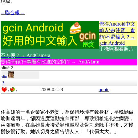
現象。
-- 聯合報 --
覺得Android中文
輸入法(注音、倉
頡)不易輸入？→
gcin Android
手機照相看照片
不方便？→ AndCamera
覺得鬧鐘/行事曆有改進的空間？→ AndAlarm
edited: 2
eliu
3
2008-02-29
quote
0
0
住高雄的一名企業家小老婆，為保持玲瓏有致身材，早晚勤做
瑜伽達兩年，卻因過度運動拉伸頸部，導致頸椎退化性病變，
兩腳癱瘓，在高雄長庚接受頸椎減壓及骨刺磨除手術後，才慢
慢恢復行動。她以切身之痛告訴友人：「代價太大。」