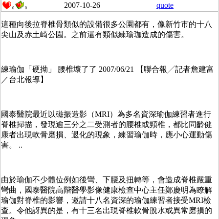
2007-10-26
quote
0
0
這種向後拉脊椎骨類似的設備很多公園都有，像新竹市的十八
尖山及赤土崎公園。之前還有類似練瑜珈造成的傷害。
練瑜伽「硬拗」 腰椎壞了了 2007/06/21 【聯合報╱記者詹建富
／台北報導】
國泰醫院最近以磁振造影（MRI）為多名資深瑜伽練習者進行
脊椎掃描，發現逾三分之二受測者的腰椎或頸椎，都比同齡健
康者出現軟骨磨損、退化的現象，練習瑜伽時，應小心運動傷
害。 ..
由於瑜伽不少體位例如後彎、下腰及扭轉等，會造成脊椎嚴重
彎曲，國泰醫院高階醫學影像健康檢查中心主任鄭慶明為瞭解
瑜伽對脊椎的影響，邀請十八名資深的瑜伽練習者接受MRI檢
查。令他訝異的是，有十三名出現脊椎軟骨脫水或異常磨損的