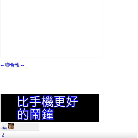
-- 聯合報 --
eliu
2