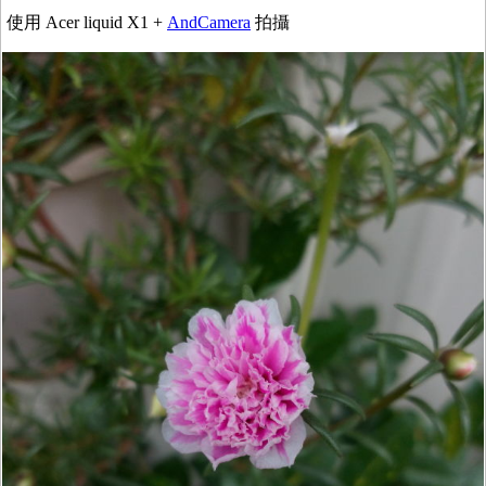
使用 Acer liquid X1 +
AndCamera
拍攝