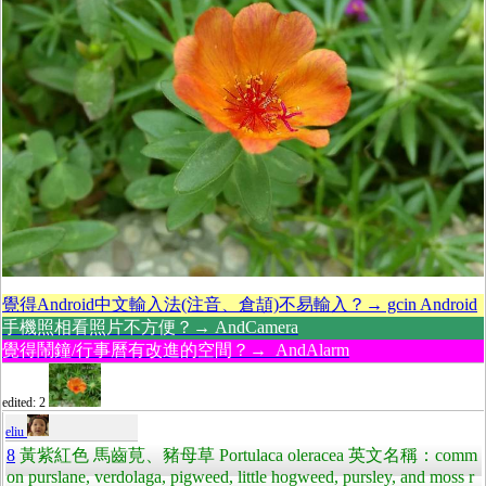
覺得Android中文輸入法(注音、倉頡)不易輸入？→ gcin Android
手機照相看照片不方便？→ AndCamera
覺得鬧鐘/行事曆有改進的空間？→ AndAlarm
edited: 2
eliu
8
黃紫紅色 馬齒莧、豬母草 Portulaca oleracea 英文名稱：comm
on purslane, verdolaga, pigweed, little hogweed, pursley, and moss r