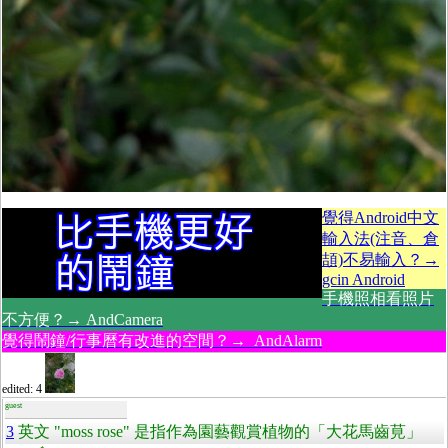
覺得Android中文
輸入法(注音、倉
頡)不易輸入？→
gcin Android
手機照相看照片
不方便？→ AndCamera
覺得鬧鐘/行事曆有改進的空間？→ AndAlarm
edited: 4
guest
3
英文 "moss rose" 是指作為園藝觀賞植物的「大花馬齒莧」