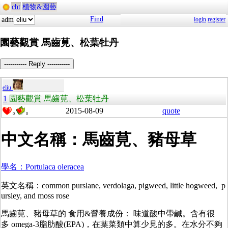
cht
植物&園藝
Find
adm
login
register
園藝觀賞 馬齒莧、松葉牡丹
----------- Reply -----------
eliu
1
園藝觀賞 馬齒莧、松葉牡丹
2015-08-09
quote
0
0
中文名稱：馬齒莧、豬母草
學名：Portulaca oleracea
英文名稱：common purslane, verdolaga, pigweed, little hogweed, p
ursley, and moss rose
馬齒莧、豬母草的 食用&營養成份： 味道酸中帶鹹。含有很
多 omega-3脂肪酸(EPA)，在葉菜類中算少見的多。在水分不夠