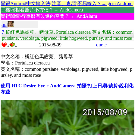
覺得Android中文輸入法(注音、倉頡)不易輸入？→ gcin Android
手機照相看照片不方便？→ AndCamera
覺得鬧鐘/行事曆有改進的空間？→ AndAlarm
eliu
7
橘紅色馬齒莧、豬母草, Portulaca oleracea 英文名稱：common
purslane, verdolaga, pigweed, little hogweed, pursley, and moss rose
2015-08-09
quote
0
0
中文名稱：橘紅色馬齒莧、豬母草
學名：Portulaca oleracea
英文名稱：common purslane, verdolaga, pigweed, little hogweed, p
ursley, and moss rose
使用 HTC Desire Eye + AndCamera 拍攝/打上日期/裁剪/銳利化
花蕊