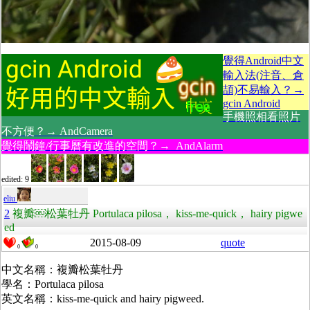
覺得Android中文
輸入法(注音、倉
頡)不易輸入？→
gcin Android
手機照相看照片
不方便？→ AndCamera
覺得鬧鐘/行事曆有改進的空間？→ AndAlarm
edited: 9
eliu
2
複瓣￼松葉牡丹 Portulaca pilosa， kiss-me-quick， hairy pigwe
ed
2015-08-09
quote
0
0
中文名稱：複瓣松葉牡丹
學名：Portulaca pilosa
英文名稱：kiss-me-quick and hairy pigweed.