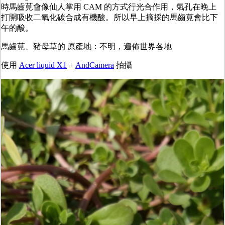
時馬齒莧會像仙人掌用 CAM 的方式行光合作用，氣孔在晚上
打開吸收二氧化碳合成有機酸。所以早上摘採的馬齒莧會比下
午的酸。
馬齒莧、豬母草的 原產地：不明，遍佈世界各地
使用
Acer liquid X1
+
AndCamera
拍攝