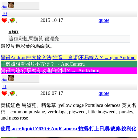
eliu
10
2015-10-17
quote
0
0
企鵝狂
這種彩虹馬齒莧 很漂亮
還沒見過彩葉的馬齒莧。
覺得Android中文輸入法(注音、倉頡)不易輸入？→ gcin Android
手機照相看照片不方便？→ AndCamera
覺得鬧鐘/行事曆有改進的空間？→ AndAlarm
eliu
11
2016-07-17
quote
0
0
黃橘紅色 馬齒莧、豬母草 yellow orage Portulaca oleracea 英文名
稱：common purslane, verdolaga, pigweed, little hogweed, pursley,
and moss rose
使用 acer liquid Z630 + AndCamera 拍攝/打上日期/裁剪/銳利化