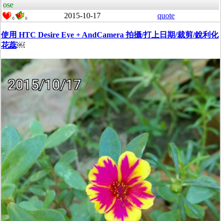
ose
2015-10-17
quote
0
0
使用 HTC Desire Eye + AndCamera 拍攝/打上日期/裁剪/銳利化
花蕊
￼