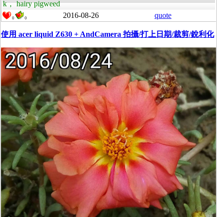
k， hairy pigweed
2016-08-26
quote
0
0
使用 acer liquid Z630 + AndCamera 拍攝/打上日期/裁剪/銳利化