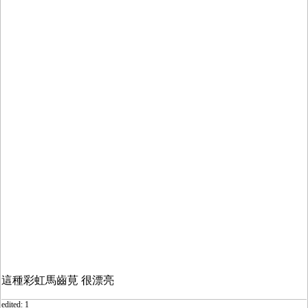
這種
彩虹馬齒莧 很漂亮
edited: 1