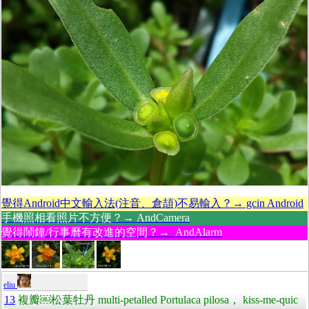
覺得Android中文輸入法(注音、倉頡)不易輸入？→ gcin Android
手機照相看照片不方便？→ AndCamera
覺得鬧鐘/行事曆有改進的空間？→ AndAlarm
eliu
13
複瓣￼松葉牡丹 multi-petalled Portulaca pilosa， kiss-me-quic