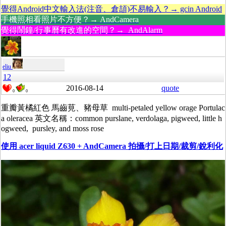
覺得Android中文輸入法(注音、倉頡)不易輸入？→ gcin Android
手機照相看照片不方便？→ AndCamera
覺得鬧鐘/行事曆有改進的空間？→ AndAlarm
eliu
12
2016-08-14
quote
0
0
重瓣黃橘紅色 馬齒莧、豬母草 multi-petaled yellow orage Portulac
a oleracea 英文名稱：common purslane, verdolaga, pigweed, little h
ogweed, pursley, and moss rose
使用 acer liquid Z630 + AndCamera 拍攝/打上日期/裁剪/銳利化