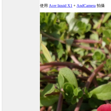
使用
Acer liquid X1
+
AndCamera
拍攝