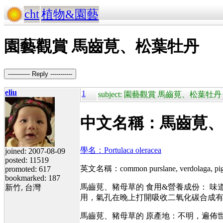
cht
植物&園藝
園藝觀賞 馬齒莧、松葉牡丹
----------- Reply -----------
eliu
1
subject: 園藝觀賞 馬齒莧、松葉牡丹
中文名稱：馬齒莧
學名：Portulaca oleracea
joined: 2007-08-09
posted: 11519
英文名稱：common purslane, verdolaga, pigwee
promoted: 617
bookmarked: 187
馬齒莧、豬母草的 食用&營養成份： 味道
新竹, 台灣
用，氣孔在晚上打開吸收二氧化碳合成
馬齒莧、豬母草的 原產地：不明，遍佈