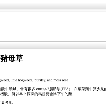
、豬母草
d, little hogweed, pursley, and moss rose
酸中帶鹹。含有很多 omega-3脂肪酸(EPA)，在葉菜類中算
有機酸。所以早上摘採的馬齒莧會比下午的酸。
世界各地