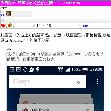
覺得鬧鐘/行事曆有改進的空間？→ AndAlarm
edited: 2
eliu
20
2015-04-18
quote
0
0
點畫面中的右上方的選單3點→設定→版面配置→網格檢視 就還
原成 Android 4.4 的格子顯示
eliu
執行中的工作(app) 切換改成滑動式的 menu，切換比以
前麻煩，好處是畫面比較大。