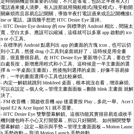
定時開關機是很重要的功能，不只是省電，也防止半夜有人打
電話過來擾人清夢。有人說那就用飛航模式(飛安模式)，手動開
關麻煩而且容易忘記開關，導致半夜打電話過來或忘記開機接L
ine or 電話。讓我幾乎想把 HTC Desire Eye 退掉。
- HTC Desire Eye desktop 的 row 與標準的 Android 相比，間隔太
寬，空白太多。應該可以縮減，這樣就可以多塞 app 啟動的 ico
n or 小工具。
- 在標準的 Android 點選列出 app 的畫面的方塊 icon，也可以切
到小工具，然後 drag 小工具到桌面就好了，這時候是用全畫
面，很直覺很容易。在 HTC Desire Eye 要新增小工具，要在空
白處長按，新增應用程式和小工具。這時候是一半主畫面的選
擇 & 一半桌面(主畫面)，然後拖到選擇的桌面，好像不容易操
作，一半的畫面選擇小工具也比較麻煩。
- 內定一解鎖就跳到 blinkfeed 桌面，根本就沒在看，增添麻煩。
可以在設定→個人化→管理主畫面面板→刪除 blink 主畫面 就解
決了。
- FM 收音機：開啟收音機 app 後還要按 Play，多此一舉。Acer l
iquid E2 & Acer liquid X1 就不需要。
- HTC Desire Eye 雙擊螢幕解鎖。這個功能其實很容易造成收手
機到腰包時不小心又打開螢幕，所以只好關閉。 如何關閉雙擊
螢幕解鎖：設定→顯示與手勢→管理主畫面面板→Motion Launc
h 手勢啟動→ 取消 Motion Launch 手勢啟動。