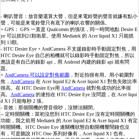
- 喇叭聲音：放音樂還算大聲，但是來電鈴聲的聲音就嫌有點小
聲，可能是來電鈴聲只有底下的喇叭在響的關係。
+ GPS： GPS 一直是 Qualcomm 的強項，同一時間地點 Desire E
ye 可以抓到21顆衛星。使用 Mediatek 的 Acer liquid X1 只能抓
到 13顆。
- HTC Desire Eye + AndCamera 不支援錄影時手動固定對焦，用
HTC Desire Eye 自己的相機就可以錄影時手動固定對焦，所以
應該是有自己的錄影 api，用 Android 內建的錄影 api 就有問
題。
+
AndCamera 可以設定對焦範圍
，對近拍很有用。用小範圍對
焦，
AndCamera
在 Acer liquid E2 & Acer liquid X1 對焦失敗比率
很高。在 HTC Desire Eye用
AndCamera
就對焦成功的比率很
高。
AndCamera
的連拍在 HTC Desire Eye 沒問題，在 Acer liqui
d X1 只能每秒 2 張。
- 音效：那個開機的聲音很吵，沒辦法關閉。
-- 定時開關機：當初沒想到 HTC Desire Eye 沒有定時開關機的
功能，我之前用 Mediatek 的 Acer liquid E2 & Acer liquid X1 有定
時開關機。HTC Desire Eye 連關機狀態自動開機響鬧鐘也沒
有，可是聽說 HTC One 系列好像有，Acer liquid X1 也有。