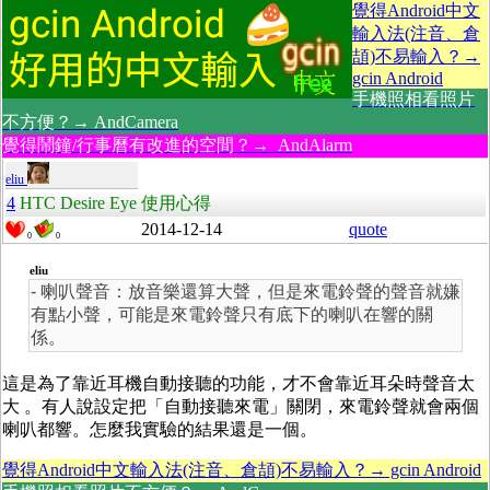
覺得Android中文
輸入法(注音、倉
頡)不易輸入？→
gcin Android
手機照相看照片
不方便？→ AndCamera
覺得鬧鐘/行事曆有改進的空間？→ AndAlarm
eliu
4
HTC Desire Eye 使用心得
2014-12-14
quote
0
0
eliu
- 喇叭聲音：放音樂還算大聲，但是來電鈴聲的聲音就嫌
有點小聲，可能是來電鈴聲只有底下的喇叭在響的關
係。
這是為了靠近耳機自動接聽的功能，才不會靠近耳朵時聲音太
大 。有人說設定把「自動接聽來電」關閉，來電鈴聲就會兩個
喇叭都響。怎麼我實驗的結果還是一個。
覺得Android中文輸入法(注音、倉頡)不易輸入？→ gcin Android