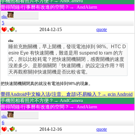
手機照相看照片不方便？→ AndCamera
覺得鬧鐘/行事曆有改進的空間？→ AndAlarm
eliu
5
2014-12-15
quote
0
0
eliu
睡前充飽關機，早上開機，發現電池掉到 98%。HTC D
esire Eye 有快速開機，難道是用 suspend to ram 的方
式，所以比較耗電？把快速開機關閉，感覺開機的速度
沒差多少。是那個關閉「快速開機」的設定沒作用？明
天再觀察關掉快速開機是否比較省電。
把快速開機關閉真的就沒有電池掉到98%的現象。
覺得Android中文輸入法(注音、倉頡)不易輸入？→ gcin Android
手機照相看照片不方便？→ AndCamera
覺得鬧鐘/行事曆有改進的空間？→ AndAlarm
eliu
6
2014-12-16
quote
0
0