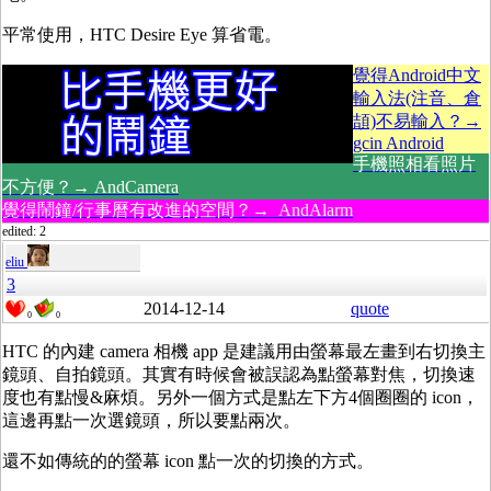
平常使用，HTC Desire Eye 算省電。
覺得Android中文
輸入法(注音、倉
頡)不易輸入？→
gcin Android
手機照相看照片
不方便？→ AndCamera
覺得鬧鐘/行事曆有改進的空間？→ AndAlarm
edited: 2
eliu
3
2014-12-14
quote
0
0
HTC 的內建 camera 相機 app 是建議用由螢幕最左畫到右切換主
鏡頭、自拍鏡頭。其實有時候會被誤認為點螢幕對焦，切換速
度也有點慢&麻煩。另外一個方式是點左下方4個圈圈的 icon，
這邊再點一次選鏡頭，所以要點兩次。
還不如傳統的的螢幕 icon 點一次的切換的方式。