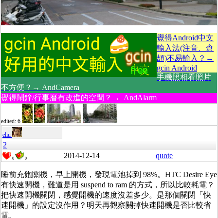
覺得Android中文
輸入法(注音、倉
頡)不易輸入？→
gcin Android
手機照相看照片
不方便？→ AndCamera
覺得鬧鐘/行事曆有改進的空間？→ AndAlarm
edited: 6
eliu
2
2014-12-14
quote
0
0
睡前充飽關機，早上開機，發現電池掉到 98%。HTC Desire Eye
有快速開機，難道是用 suspend to ram 的方式，所以比較耗電？
把快速開機關閉，感覺開機的速度沒差多少。是那個關閉「快
速開機」的設定沒作用？明天再觀察關掉快速開機是否比較省
電。