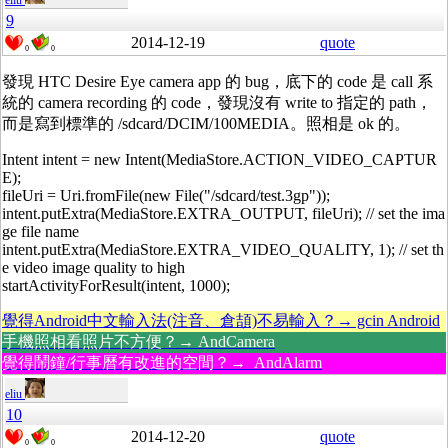
eliu
9
2014-12-19
quote
0
0
發現 HTC Desire Eye camera app 的 bug，底下的 code 是 call 系
統的 camera recording 的 code，發現沒有 write to 指定的 path，
而是寫到標準的 /sdcard/DCIM/100MEDIA。照相是 ok 的。
Intent intent = new Intent(MediaStore.ACTION_VIDEO_CAPTUR
E);
fileUri = Uri.fromFile(new File("/sdcard/test.3gp"));
intent.putExtra(MediaStore.EXTRA_OUTPUT, fileUri); // set the ima
ge file name
intent.putExtra(MediaStore.EXTRA_VIDEO_QUALITY, 1); // set th
e video image quality to high
startActivityForResult(intent, 1000);
覺得Android中文輸入法(注音、倉頡)不易輸入？→ gcin Android
手機照相看照片不方便？→ AndCamera
覺得鬧鐘/行事曆有改進的空間？→ AndAlarm
eliu
10
2014-12-20
quote
0
0