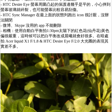
- HTC Desire Eye 螢幕周圍凸起的保護邊幾乎是平的，小心摔到
螢幕玻璃就碎裂，也可能螢幕比較容易刮傷。
- HTC Sync Manager 在最上面的狀態列跑出 icon 很討厭，沒辦
法關閉
- 微博、Skype 沒用的 app 不能刪除
- 相機：使用自動白平衡拍1:30pm太陽下的紅色花(仙丹花)黃色
偏很嚴重，這時候可以把白平衡改成晨曦就會好很多。在暗處
拍 Acer liquid X1 F/1.8 & HTC Desire Eye F/2.0 大光圈的表現其
實差不多。