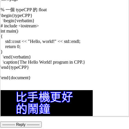
% 一個 typeCPP 的 float
\begin{typeCPP}
\begin{verbatim}
# include <iostream>
int main()
{
std::cout << "Hello, world!" << std::endl;
return 0;
}
\end{verbatim}
\caption{The Hello World! program in CPP.}
\end{typeCPP}
\end{document}
----------- Reply -----------