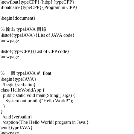
\newfloat{typeCPP}{htbp}{typeCPP}
\floatname{typeCPP}{Program in CPP}
\begin{document}
% 輸出 typeJAVA 目錄
\listof{typeJAVA}{List of JAVA code}
\newpage
\listof{typeCPP}{List of CPP code}
\newpage
% 一個 typeJAVA 的 float
\begin{typeJAVA}
\begin{verbatim}
class HelloWorldApp {
public static void main(String[] args) {
System.out.println("Hello World!");
}
}
\end{verbatim}
\caption{The Hello World! program in Java.}
\end{typeJAVA}
\newpage