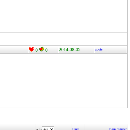
2014-08-05
quote
0
0
Find
login
register
adm