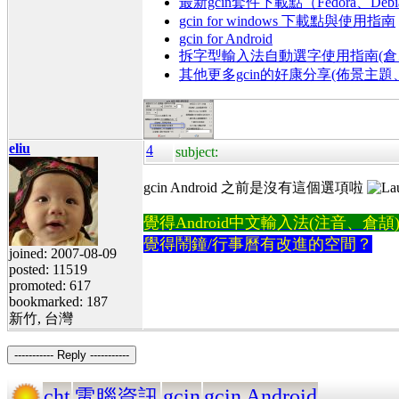
最新gcin套件下載點（Fedora、Debi
gcin for windows 下載點與使用指南
gcin for Android
拆字型輸入法自動選字使用指南(倉、
其他更多gcin的好康分享(佈景主
eliu
4
subject:
gcin Android 之前是沒有這個選項啦
覺得Android中文輸入法(注音、倉頡)不易
覺得鬧鐘/行事曆有改進的空間？
joined: 2007-08-09
posted: 11519
promoted: 617
bookmarked: 187
新竹, 台灣
----------- Reply -----------
cht
gcin
gcin Android
電腦資訊