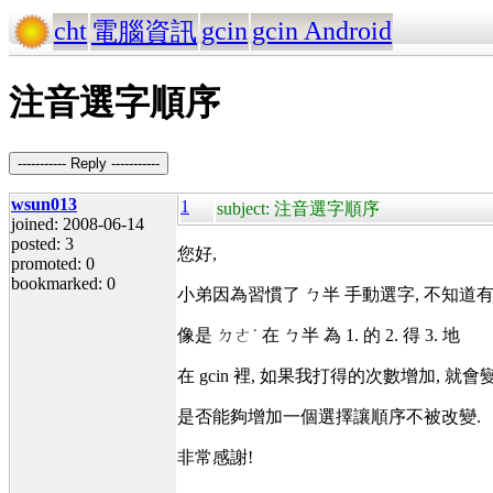
cht
gcin
gcin Android
電腦資訊
注音選字順序
----------- Reply -----------
wsun013
1
subject: 注音選字順序
joined: 2008-06-14
posted: 3
您好,
promoted: 0
bookmarked: 0
小弟因為習慣了 ㄅ半 手動選字, 不知道
像是 ㄉㄜ˙ 在 ㄅ半 為 1. 的 2. 得 3. 地
在 gcin 裡, 如果我打得的次數增加, 就會變成: 
是否能夠增加一個選擇讓順序不被改變.
非常感謝!