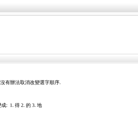
有沒有辦法取消改變選字順序.
1. 得 2. 的 3. 地