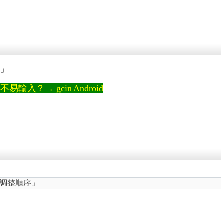
序」
輸入？→ gcin Android
調整順序」