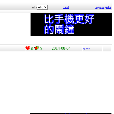
Find
login
register
adm
2014-08-04
0
0
quote