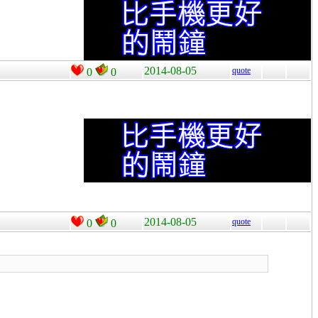
2014-08-05
quote
0
0
2014-08-05
quote
0
0