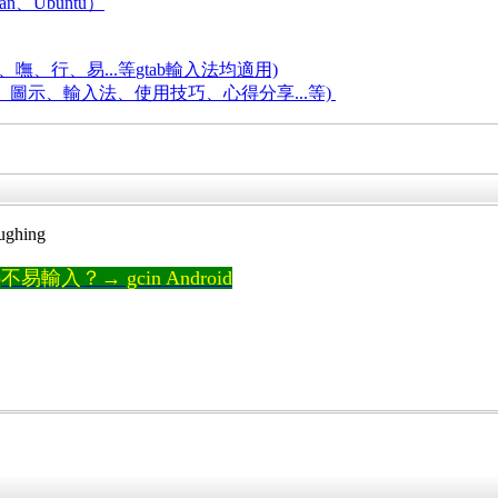
an、Ubuntu）
嘸、行、易...等
gtab輸入法均適用)
題、圖示、輸入法、使用技巧、心得分享...等)
輸入？→ gcin Android