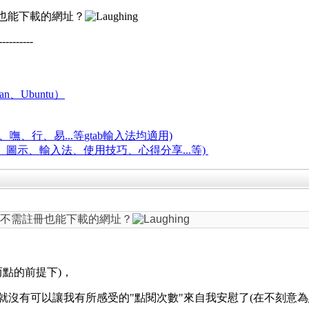
冊也能下載的網址？
----------
an、Ubuntu）
嘸、行、易...等
gtab輸入法均適用)
題、圖示、輸入法、使用技巧、心得分享...等)
號或不需註冊也能下載的網址？
而點的前提下)，
話，就沒有可以讓我有所感受的"點閱次數"來自我安慰了(在不刻意