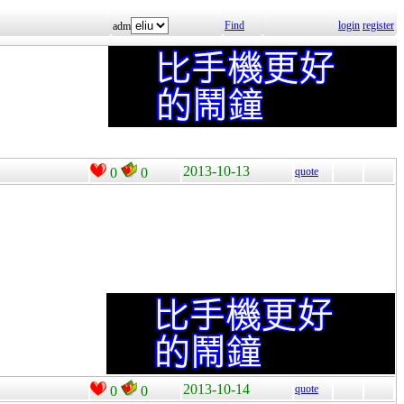
Find
login
register
adm
2013-10-13
0
0
quote
2013-10-14
quote
0
0