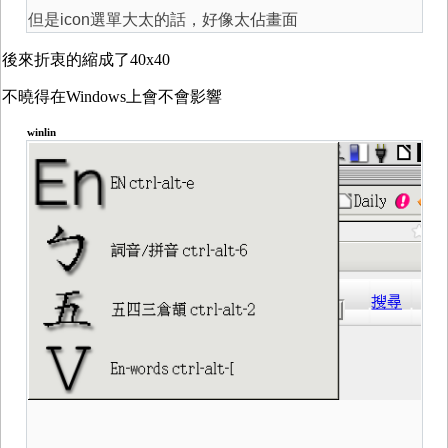
但是icon選單大太的話，好像太佔畫面
後來折衷的縮成了40x40
不曉得在Windows上會不會影響
winlin