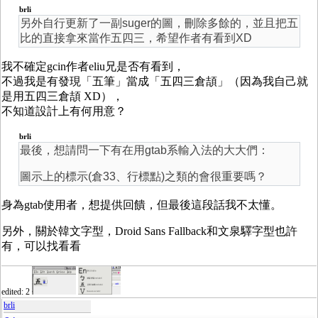
brli
另外自行更新了一副suger的圖，刪除多餘的，並且把五
比的直接拿來當作五四三，希望作者有看到XD
我不確定gcin作者eliu兄是否有看到，
不過我是有發現「五筆」當成「五四三倉頡」（因為我自己就
是用五四三倉頡 XD），
不知道設計上有何用意？
brli
最後，想請問一下有在用gtab系輸入法的大大們：
圖示上的標示(倉33、行標點)之類的會很重要嗎？
身為gtab使用者，想提供回饋，但最後這段話我不太懂。
另外，關於韓文字型，Droid Sans Fallback和文泉驛字型也許
有，可以找看看
edited: 2
brli