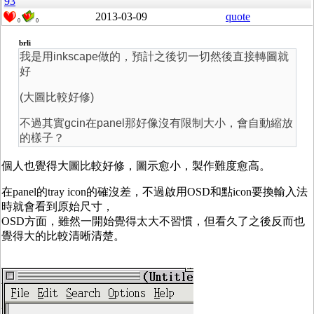
93
2013-03-09
quote
0
0
brli
我是用inkscape做的，預計之後切一切然後直接轉圖就
好
(大圖比較好修)
不過其實gcin在panel那好像沒有限制大小，會自動縮放
的樣子？
個人也覺得大圖比較好修，圖示愈小，製作難度愈高。
在panel的tray icon的確沒差，不過啟用OSD和點icon要換輸入法
時就會看到原始尺寸，
OSD方面，雖然一開始覺得太大不習慣，但看久了之後反而也
覺得大的比較清晰清楚。