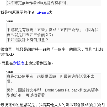
我不確定gcin作者eliu兄是否有看到，
我是指原圖示的作者--
ziyawu
大
winlin
不過我是有發現「五筆」當成「五四三倉頡」（因為我
自己就是用五四三倉頡 XD），
不知道設計上有何用意？
很簡單，就只是想維持一致的「一個字」的圖示，而且也比較
懶惰XD
(而且在
對照表
上也沒看到五筆)
winlin
身為gtab使用者，想提供回饋，但最後這段話我不太
懂。
另外，關於韓文字型，Droid Sans Fallback和文泉驛字
型也許有，可以找看看
最後這句的意思就是，我看其他大大的圖示都會做成[倉,] [倉5]