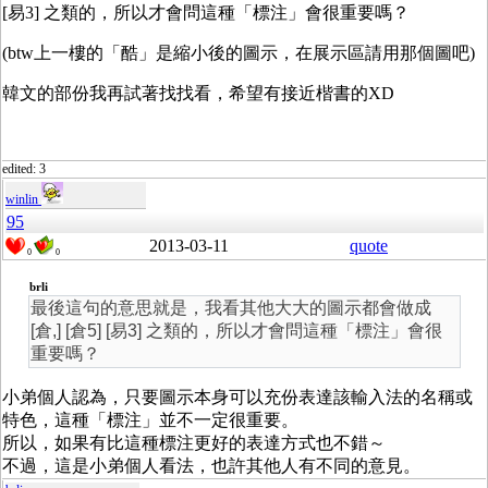
[易3] 之類的，所以才會問這種「標注」會很重要嗎？
(btw上一樓的「酷」是縮小後的圖示，在展示區請用那個圖吧)
韓文的部份我再試著找找看，希望有接近楷書的XD
edited: 3
winlin
95
2013-03-11
quote
0
0
brli
最後這句的意思就是，我看其他大大的圖示都會做成
[倉,] [倉5] [易3] 之類的，所以才會問這種「標注」會很
重要嗎？
小弟個人認為，只要圖示本身可以充份表達該輸入法的名稱或
特色，這種「標注」並不一定很重要。
所以，如果有比這種標注更好的表達方式也不錯～
不過，這是小弟個人看法，也許其他人有不同的意見。