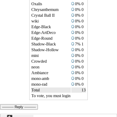
Oxalis
0% 0
Chrysanthemum
0% 0
Crystal Ball II
0% 0
wiki
0% 0
Edge-Black
0% 0
Edge-ArtDeco
0% 0
Edge-Round
0% 0
Shadow-Black
7% 1
Shadow-Hollow
0% 0
mini
0% 0
Crowded
0% 0
neon
0% 0
Ambiance
0% 0
mono-amb
0% 0
mono-rad
0% 0
Total
13
To vote, you must login
----------- Reply -----------