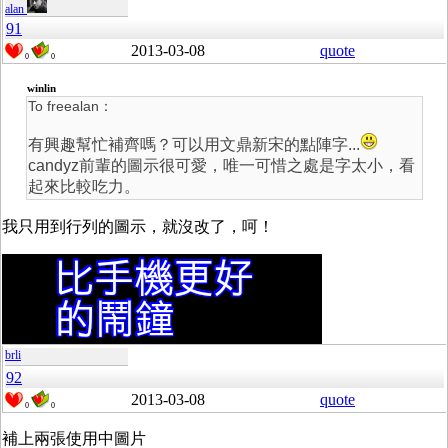
alan
91
2013-03-08
quote
0
0
winlin
To freealan：
有興趣幫忙補齊嗎？可以用文鼎新宋的點陣字...
candyz前輩的圖示很可愛，唯一可惜之處是字太小，看
起來比較吃力。
我只用到行列的圖示，就沒改了，呵！
brli
92
2013-03-08
quote
0
0
補上兩張使用中圖片