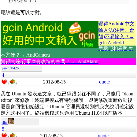
得不好看了！
應該還是可以才對。
覺得Android中文
輸入法(注音、倉
頡)不易輸入？→
gcin Android
手機照相看照片
不方便？→ AndCamera
覺得鬧鐘/行事曆有改進的空間？→ AndAlarm
yawnp0426
4
2012-08-15
quote
0
0
我在 Ubuntu 發表這文章，就已經跟以往不同了，只能用 "dconf
editor" 來修改！終端機模式有特別保護，即使修改重新啟動後
還是會回復初始設定！Ubuntu 管理員還特別找英文說明確定設
定方式不同了。終端機模式只適用 Ubuntu 11.04 以前版本！
eliu
5
2012-08-15
quote