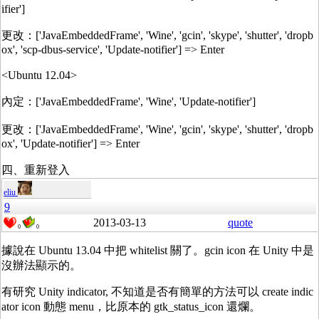
ifier']
更改：['JavaEmbeddedFrame', 'Wine', 'gcin', 'skype', 'shutter', 'dropb
ox', 'scp-dbus-service', 'Update-notifier'] => Enter
<Ubuntu 12.04>
內定：['JavaEmbeddedFrame', 'Wine', 'Update-notifier']
更改：['JavaEmbeddedFrame', 'Wine', 'gcin', 'skype', 'shutter', 'dropb
ox', 'Update-notifier'] => Enter
四、重新登入
eliu
9
2013-03-13
quote
0
0
據說在 Ubuntu 13.04 中把 whitelist 關了。gcin icon 在 Unity 中是
沒辦法顯示的。
有研究 Unity indicator, 不知道是否有簡單的方法可以 create indic
ator icon 動態 menu，比原本的 gtk_status_icon 還爛。