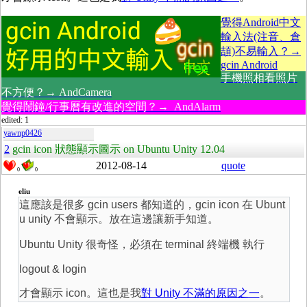
覺得Android中文
輸入法(注音、倉
頡)不易輸入？→
gcin Android
手機照相看照片
不方便？→ AndCamera
覺得鬧鐘/行事曆有改進的空間？→ AndAlarm
edited: 1
yawnp0426
2
gcin icon 狀態顯示圖示 on Ubuntu Unity 12.04
2012-08-14
quote
0
0
eliu
這應該是很多 gcin users 都知道的，gcin icon 在 Ubunt
u unity 不會顯示。放在這邊讓新手知道。
Ubuntu Unity 很奇怪，必須在 terminal 終端機 執行
logout & login
才會顯示 icon。這也是我
對 Unity 不滿的原因之一
。