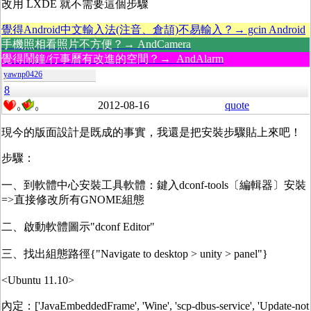
改用 LXDE 就不需要這個步驟
覺得Android中文輸入法(注音、倉頡)不易輸入？→ gcin Android
手機照相看照片不方便？→ AndCamera
覺得鬧鐘/行事曆有改進的空間？→ AndAlarm
yawnp0426
8
2012-08-16
quote
0
0
現今的版面設計是既成的事實，我還是把安裝步驟貼上來吧！
步驟：
一、到軟體中心安裝工具軟體：鍵入dconf-tools〔編輯器〕安裝
=>直接修改所有GNOME組態
二、啟動軟體圖示"dconf Editor"
三、找出組態路徑{"Navigate to desktop > unity > panel"}
<Ubuntu 11.10>
內定：['JavaEmbeddedFrame', 'Wine', 'scp-dbus-service', 'Update-not