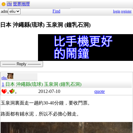
cht
世界地理
Find
adm
login
register
日本 沖繩縣(琉球) 玉泉洞 (鐘乳石洞)
----------- Reply -----------
eliu
1
日本 沖繩縣(琉球) 玉泉洞 (鐘乳石洞)
2012-07-10
quote
0
0
玉泉洞裏面走一趟約30-40分鐘，要收門票。
路面都有鋪水泥，所以不必擔心難走。