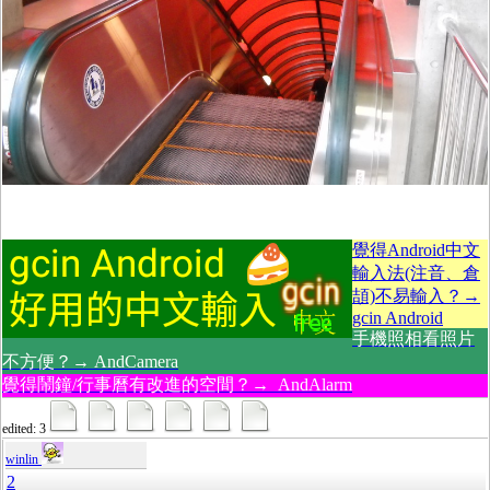
覺得Android中文
輸入法(注音、倉
頡)不易輸入？→
gcin Android
手機照相看照片
不方便？→ AndCamera
覺得鬧鐘/行事曆有改進的空間？→ AndAlarm
edited: 3
winlin
2