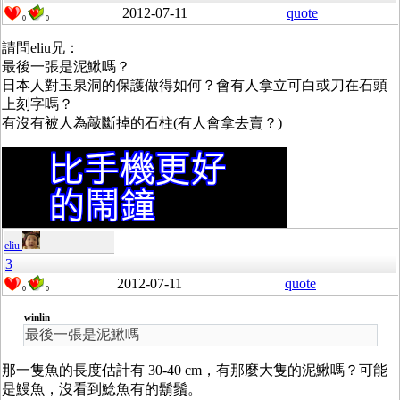
2012-07-11
quote
0
0
請問eliu兄：
最後一張是泥鰍嗎？
日本人對玉泉洞的保護做得如何？會有人拿立可白或刀在石頭
上刻字嗎？
有沒有被人為敲斷掉的石柱(有人會拿去賣？)
eliu
3
2012-07-11
quote
0
0
winlin
最後一張是泥鰍嗎
那一隻魚的長度估計有 30-40 cm，有那麼大隻的泥鰍嗎？可能
是鰻魚，沒看到鯰魚有的鬍鬚。