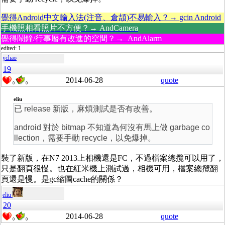
覺得Android中文輸入法(注音、倉頡)不易輸入？→ gcin Android
手機照相看照片不方便？→ AndCamera
覺得鬧鐘/行事曆有改進的空間？→ AndAlarm
edited: 1
ychao
19
2014-06-28
quote
0
0
eliu
已 release 新版，麻煩測試是否有改善。
android 對於 bitmap 不知道為何沒有馬上做 garbage co
llection，需要手動 recycle，以免爆掉。
裝了新版，在N7 2013上相機還是FC，不過檔案總攬可以用了，
只是翻頁很慢。也在紅米機上測試過，相機可用，檔案總攬翻
頁還是慢。是gc縮圖cache的關係？
eliu
20
2014-06-28
quote
0
0