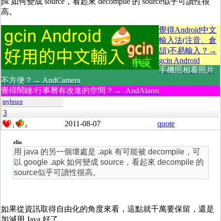
pk 如何變成 source，看起來 decompile 的 source似乎可讀性很
高。
覺得Android中文
輸入法(注音、倉
頡)不易輸入？→
gcin Android
手機照相看照片
不方便？→ AndCamera
覺得鬧鐘/行事曆有改進的空間？→ AndAlarm
mybruce
3
2011-08-07
quote
1
0
eliu
用 java 的另一個壞處是 .apk 有可能被 decompile，可
以 google .apk 如何變成 source，看起來 decompile 的
source似乎可讀性很高。
如果從資訊取得自由化的角度來看，這點就千萬要保留，還是
加減用 Java 好了。