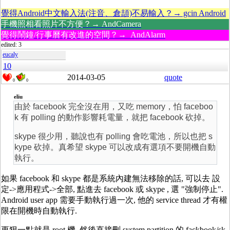
覺得Android中文輸入法(注音、倉頡)不易輸入？→ gcin Android
手機照相看照片不方便？→ AndCamera
覺得鬧鐘/行事曆有改進的空間？→ AndAlarm
edited: 3
eucaly
10
2014-03-05
quote
0
0
eliu
由於 facebook 完全沒在用，又吃 memory，怕 faceboo
k 有 polling 的動作影響耗電量，就把 facebook 砍掉。
skype 很少用，聽說也有 polling 會吃電池，所以也把 s
kype 砍掉。真希望 skype 可以改成有選項不要開機自動
執行。
如果 facebook 和 skype 都是系統內建無法移除的話, 可以去 設
定->應用程式->全部, 點進去 facebook 或 skype , 選 "強制停止".
Android user app 需要手動執行過一次, 他的 service thread 才有權
限在開機時自動執行.
更狠一點就是 root 機, 然後直接刪 system partition 的 fackbook/sk