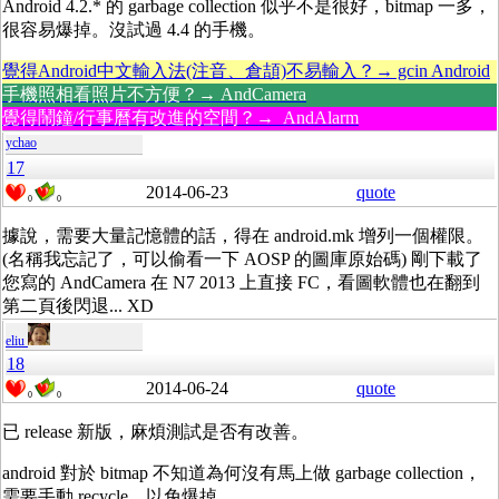
Android 4.2.* 的 garbage collection 似乎不是很好，bitmap 一多，
很容易爆掉。沒試過 4.4 的手機。
覺得Android中文輸入法(注音、倉頡)不易輸入？→ gcin Android
手機照相看照片不方便？→ AndCamera
覺得鬧鐘/行事曆有改進的空間？→ AndAlarm
ychao
17
2014-06-23
quote
0
0
據說，需要大量記憶體的話，得在 android.mk 增列一個權限。
(名稱我忘記了，可以偷看一下 AOSP 的圖庫原始碼) 剛下載了
您寫的 AndCamera 在 N7 2013 上直接 FC，看圖軟體也在翻到
第二頁後閃退... XD
eliu
18
2014-06-24
quote
0
0
已 release 新版，麻煩測試是否有改善。
android 對於 bitmap 不知道為何沒有馬上做 garbage collection，
需要手動 recycle，以免爆掉。