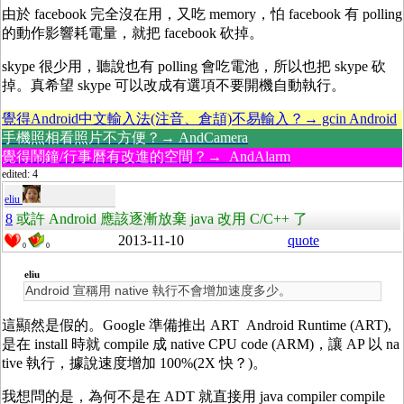
由於 facebook 完全沒在用，又吃 memory，怕 facebook 有 polling
的動作影響耗電量，就把 facebook 砍掉。
skype 很少用，聽說也有 polling 會吃電池，所以也把 skype 砍
掉。真希望 skype 可以改成有選項不要開機自動執行。
覺得Android中文輸入法(注音、倉頡)不易輸入？→ gcin Android
手機照相看照片不方便？→ AndCamera
覺得鬧鐘/行事曆有改進的空間？→ AndAlarm
edited: 4
eliu
8
或許 Android 應該逐漸放棄 java 改用 C/C++ 了
2013-11-10
quote
0
0
eliu
Android 宣稱用 native 執行不會增加速度多少。
這顯然是假的。Google 準備推出 ART Android Runtime (ART),
是在 install 時就 compile 成 native CPU code (ARM)，讓 AP 以 na
tive 執行，據說速度增加 100%(2X 快？)。
我想問的是，為何不是在 ADT 就直接用 java compiler compile