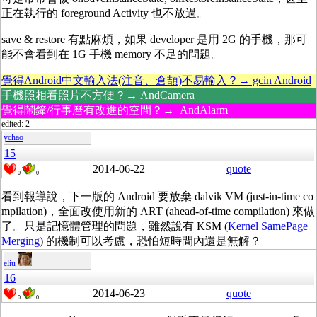
正在執行的 foreground Activity 也不放過。
save & restore 有點麻煩，如果 developer 是用 2G 的手機，那可
能不會看到在 1G 手機 memory 不足的問題。
覺得Android中文輸入法(注音、倉頡)不易輸入？→ gcin Android
手機照相看照片不方便？→ AndCamera
覺得鬧鐘/行事曆有改進的空間？→ AndAlarm
edited: 2
ychao
15
2014-06-22
quote
0
0
看到報導說，下一版的 Android 要放棄 dalvik VM (just-in-time co
mpilation)，全面改使用新的 ART (ahead-of-time compilation) 來做
了。只是記憶體管理的問題，雖然說有 KSM (
Kernel SamePage
Merging
) 的機制可以考慮，恐怕短時間內還是無解？
eliu
16
2014-06-23
quote
0
0