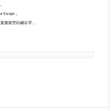
，
scape，
以直接按空白鍵出字，