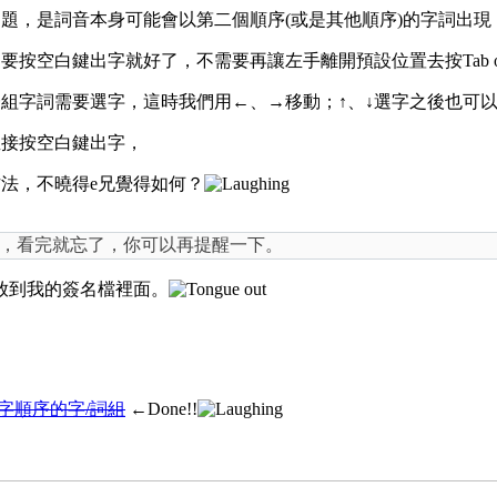
題，是詞音本身可能會以第二個順序(或是其他順序)的字詞出現
空白鍵出字就好了，不需要再讓左手離開預設位置去按Tab or E
組字詞需要選字，這時我們用←、→移動；↑、↓選字之後也可
直接按空白鍵出字，
法，不曉得e兄覺得如何？
，看完就忘了，你可以再提醒一下。
放到我的簽名檔裡面。
字順序的字/詞組
←Done!!