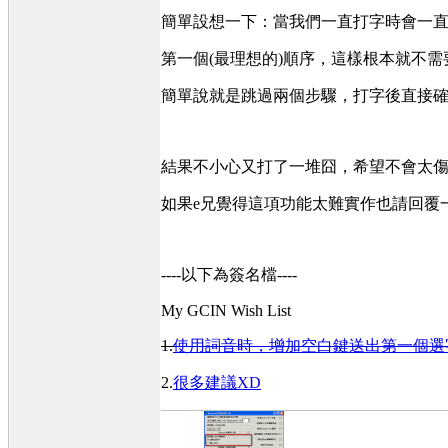
簡單設想一下：當我們一直打字時會一直
第一個(最理想的)順序，這樣根本就不需
簡單說就是跳過兩個步驟，打字後直接確
結果不小心又打了一堆囧，希望不會太
如果e兄覺得這項功能太難實作也請回覆
----以下為簽名檔----
My GCIN Wish List
1.
使用詞音時，增加空白鍵送出第一個選
2.
很多建議XD