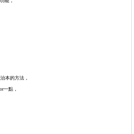
個功能，
是治本的方法，
or一點，