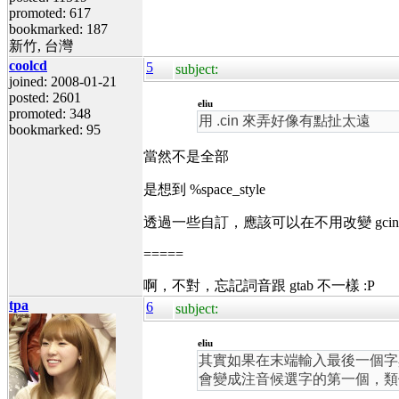
promoted: 617
bookmarked: 187
新竹, 台灣
coolcd
5
subject:
joined: 2008-01-21
posted: 2601
eliu
promoted: 348
用 .cin 來弄好像有點扯太遠
bookmarked: 95
當然不是全部
是想到 %space_style
透過一些自訂，應該可以在不用改變 gc
=====
啊，不對，忘記詞音跟 gtab 不一樣 :P
tpa
6
subject:
eliu
其實如果在末端輸入最後一個字與
會變成注音候選字的第一個，類