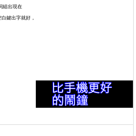
詞組出現在
空白鍵出字就好，