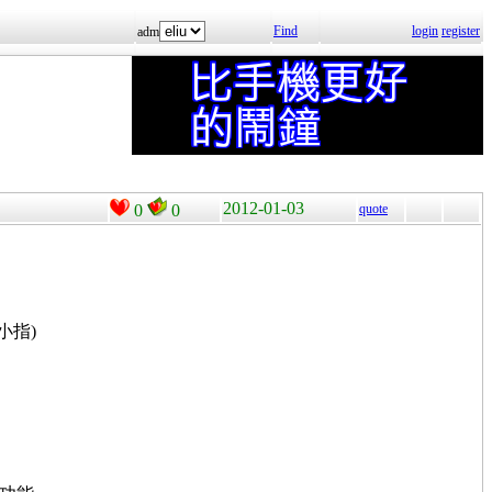
Find
login
register
adm
2012-01-03
0
0
quote
小指)