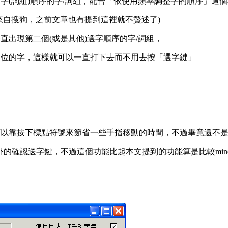
字(詞組)順序的字/詞組，配合「依使用頻率調整字的順序」這
來自搜狗，之前文章也有提到這裡就不贅述了)
直出現第二個(或是其他)選字順序的字/詞組，
順位的字，這樣就可以一直打下去而不用去按「選字鍵」
個步驟可以靠按下標點符號來節省一些手指移動的時間，不過畢竟還不
以外的確認送字鍵，不過這個功能比起本文提到的功能算是比較min