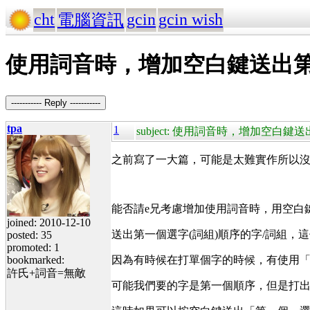
cht
gcin
gcin wish
電腦資訊
使用詞音時，增加空白鍵送出第
----------- Reply -----------
tpa
1
subject: 使用詞音時，增加空白
之前寫了一大篇，可能是太難實作所以
能否請e兄考慮增加使用詞音時，用空白鍵
joined: 2010-12-10
送出第一個選字(詞組)順序的字/詞組
posted: 35
promoted: 1
bookmarked:
因為有時候在打單個字的時候，有使用
許氏+詞音=無敵
可能我們要的字是第一個順序，但是打出