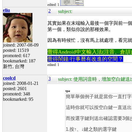
edited: 1
eliu
2
subject:
其實如果在末端輸入最後一個字與前一個字被
第一個，類似你說的那種效果。
因為有時候忙，沒有馬上就處理，看完
joined: 2007-08-09
posted: 11519
覺得Android中文輸入法(注音、倉頡)不易
promoted: 617
覺得鬧鐘/行事曆有改進的空間？
bookmarked: 187
edited: 1
新竹, 台灣
coolcd
3
subject: 使用詞音時，增加空白
joined: 2008-01-21
posted: 2601
tpa
promoted: 348
簡單舉個例子就是當你一直打字
bookmarked: 95
這時你就可以按空白鍵一直送出
而按選字鍵到送出確認需要3個
1.按↑、↓鍵之類的選字鍵