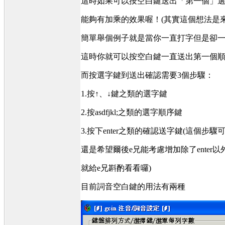
這時如果可以按空白鍵送出「第一個」選
能夠有加乘的效果喔！(其實這個想法是
簡單舉個例子就是當你一直打字但是卻一
這時你就可以按空白鍵一直送出第一個
而按選字鍵到送出確認需要3個步驟：
1.按↑、↓鍵之類的選字鍵
2.按asdfjkl;之類的選字順序鍵
3.按下enter之類的確認送字鍵(這
還是希望爾後e兄能考慮增加除了enter
就給e兄斟酌看看囉)
目前詞音空白鍵的用法有兩種