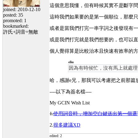
這個意思我懂，但有時候其實不是斷字問
joined: 2010-12-10
posted: 35
這時我們如果要的是第一個順位，那麼只要按
promoted: 1
bookmarked:
或者是當我們打完一串字詞之後發現有一
許氏+詞音=無敵
或是我們打完就是我們想要的，也可以
個人覺得算是比較治本且快速有效率的方
eliu
因為有時候忙，沒有馬上就處理
哈，感謝e兄，那我可以考慮把之前那篇
----以下為簽名檔----
My GCIN Wish List
1.
使用詞音時，增加空白鍵送出第一個選
2.
很多建議XD
edited: 2