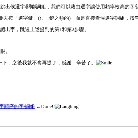
跳出候選字/關聯詞組，我們可以藉由選字讓使用頻率較高的字/
要去按「選字鍵」(↑、↓鍵之類的)，而是直接看候選字詞組，按
認出字，跳過上述提到的第1和第2步驟。
傷眼。
一下，之後我就不會再提了，感謝，辛苦了。
字順序的字/詞組
←Done!!