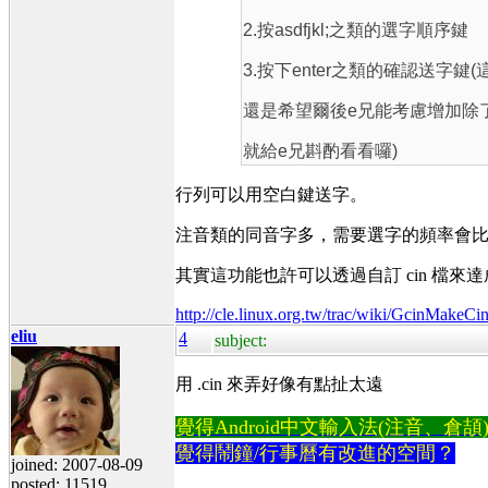
2.按asdfjkl;之類的選字順序鍵
3.按下enter之類的確認送
還是希望爾後e兄能考慮增加除了
就給e兄斟酌看看囉)
行列可以用空白鍵送字。
注音類的同音字多，需要選字的頻率會
其實這功能也許可以透過自訂 cin 檔來
http://cle.linux.org.tw/trac/wiki/GcinMakeCi
eliu
4
subject:
用 .cin 來弄好像有點扯太遠
覺得Android中文輸入法(注音、倉頡)不易
覺得鬧鐘/行事曆有改進的空間？
joined: 2007-08-09
posted: 11519