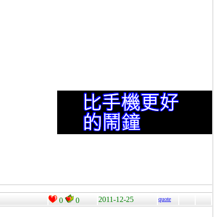
2011-12-25
quote
0
0