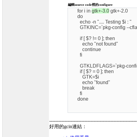
編輯source code裡的configure
for i in
gtk+-3.0
gtk+-2.0
do
echo -n ".... Testing $i : "
GTKINC=`pkg-config --cflag
if [ $? != 0 ]; then
echo "not found"
continue
fi
GTKLDFLAGS=`pkg-config -
if [ $? = 0 ]; then
GTK=$i
echo "found"
break
fi
done
---------------------------------------------------------
好用的gcin連結：