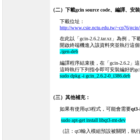
（二）下載gcin source code、編譯、安裝
下載位址：
http://www.csie.nctu.edu.tw/~cp76/gcin
在此以「gcin-2.6.2.tar.xz」為
開啟終端機進入該資料夾並執行這個
./gen-deb
編譯程序結束後，在「gcin-2.6.2」這
這時執行下列指令即可安裝編好的gci
sudo dpkg -i gcin_2.6.2-0_i386.deb
（三）其他補充：
如果有使用qt3程式，可能會需要
qt3
sudo apt-get install libqt3-mt-dev
（註：qt3輸入模組預設被關閉，執行gen