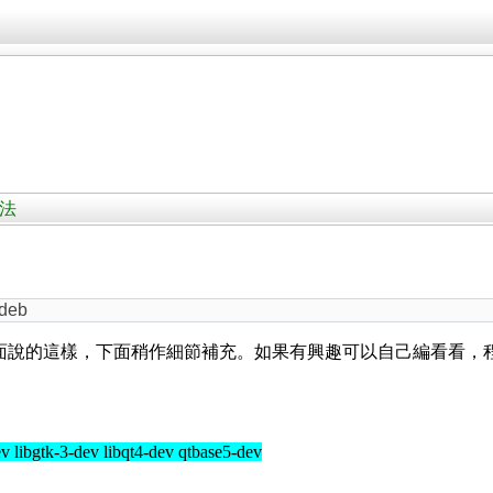
方法
n-deb
就是上面說的這樣，下面稍作細節補充。如果有興趣可以自己編看看，
ev libgtk-3-dev libqt4-dev qtbase5-dev