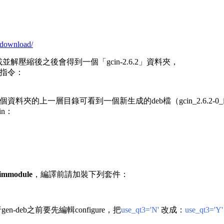
/download/
例，下載並解壓縮後之後會得到一個「gcin-2.6.2」資料夾，
指令：
個資料夾的上一層目錄可看到一個新生成的deb檔（gcin_2.6.2-0_i3
n：
-immodule
，編譯前請加裝下列套件：
-deb之前要先編輯configure，把
use_qt3='N'
改成：
use_qt3='Y'