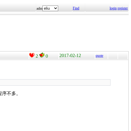
Find
login
register
adm
2017-02-12
2
0
quote
程序不多。