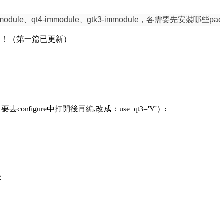
ule、qt4-immodule、gtk3-immodule，各需要先安裝哪些pa
題！（第一篇已更新）
：
onfigure中打開後再編,改成：use_qt3='Y'）:
：