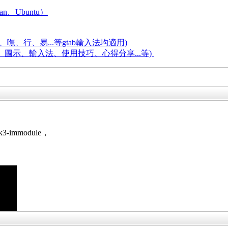
an、Ubuntu）
嘸、行、易...等
gtab輸入法均適用)
題、圖示、輸入法、使用技巧、心得分享...等)
k3-immodule，