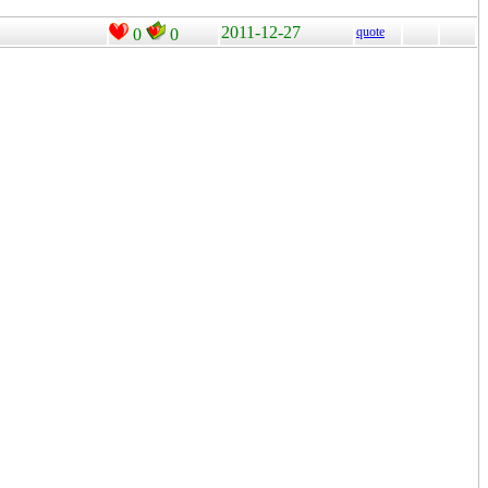
2011-12-27
quote
0
0