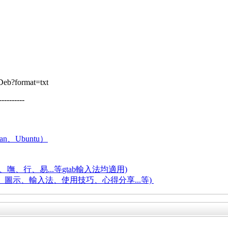
eDeb?format=txt
----------
an、Ubuntu）
嘸、行、易...等
gtab輸入法均適用)
題、圖示、輸入法、使用技巧、心得分享...等)