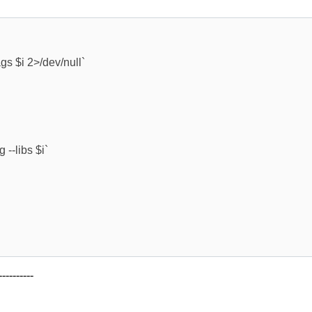
s $i 2>/dev/null`
-libs $i`
----------