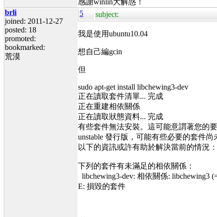
感謝winlin大解惑！
brli
5
subject:
joined: 2011-12-27
posted: 18
我是使用ubuntu10.04
promoted:
bookmarked:
想自己編gcin
荒漠
但
sudo apt-get install libchewing3-dev
正在讀取套件清單... 完成
正在重建相依關係
正在讀取狀態資料... 完成
有些套件無法安裝。這可能意謂著您的
unstable 發行版，可能有些必要的套件尚未
以下的資訊或許有助於解決當前的情況
下列的套件有未滿足的相依關係：
libchewing3-dev: 相依關係: libchewing3 (
E: 損毀的套件