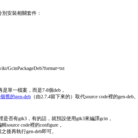
分別安裝相關套件：
iki/GcinPackageDeb?format=txt
b不再是單一檔案，而是7-8個deb，
個舊的gen-deb
（由2.7.4留下來的）取代source code裡的gen-deb
系統裡是否有gtk3，有的話，就預設使用gtk3來編譯gcin，
rce code裡的configure，
檔之後再執行gen-deb即可。