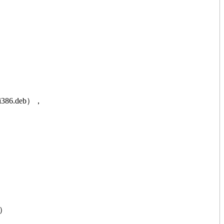
86.deb），
）