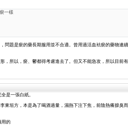
是瘀一樣
過，問題是瘀的藥長期服用並不合適。曾用過活血袪瘀的藥物連
情形，所以，瘀、鬱都得考慮進去了。但又不能急攻，所以目前
完全是一張白紙。
是李東垣方，本是為了喝酒過量，濕熱下注下焦，前陰熱癢臊臭
？
酒用的