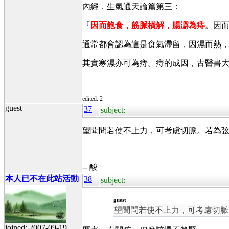
內經．生氣通天論篇第三：
『
因而飽食，筋脈橫解，腸澼為痔
。因
通常都會認為這是食氣滯留，因濕而熱
其實寒濕亦可為痔。痔的成因，古醫書
edited: 2
guest
37
subject:
望聞問若使不上力，可考慮切脈。若為弦
-- 酸
本人已不在此站活動
38
subject:
guest
望聞問若使不上力，可考慮切脈
joined: 2007-09-19