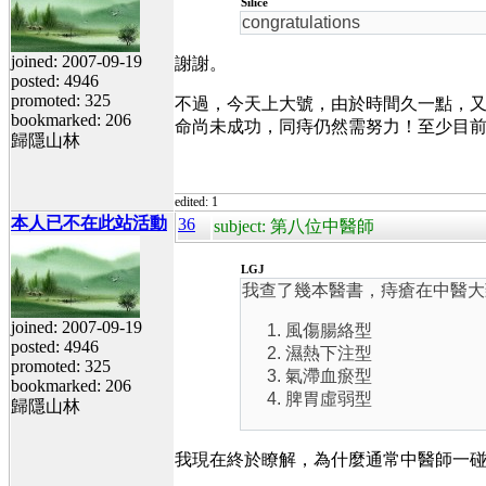
Silice
congratulations
joined: 2007-09-19
謝謝。
posted: 4946
promoted: 325
不過，今天上大號，由於時間久一點，
bookmarked: 206
命尚未成功，同痔仍然需努力！至少目
歸隱山林
edited: 1
本人已不在此站活動
36
subject: 第八位中醫師
LGJ
我查了幾本醫書，痔瘡在中醫大
joined: 2007-09-19
風傷腸絡型
posted: 4946
濕熱下注型
promoted: 325
氣滯血瘀型
bookmarked: 206
脾胃虛弱型
歸隱山林
我現在終於瞭解，為什麼通常中醫師一