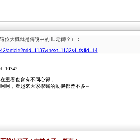
位大概就是傳說中的 IL 老師？）：
1942/article?mid=1137&next=1132&l=f&fid=14
mid=10342
後在重看也會有不同心得，
，呵呵，看起來大家學醫的動機都差不多～