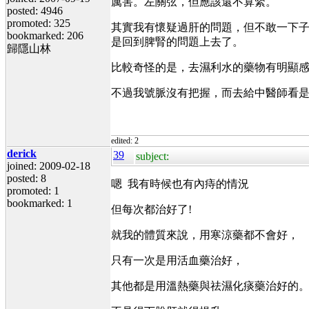
厲害。左關弦，但應該還不算緊。
posted: 4946
promoted: 325
其實我有懷疑過肝的問題，但不敢一下
bookmarked: 206
是回到脾腎的問題上去了。
歸隱山林
比較奇怪的是，去濕利水的藥物有明顯
不過我號脈沒有把握，而去給中醫師看是
edited: 2
derick
39
subject:
joined: 2009-02-18
posted: 8
嗯 我有時候也有內痔的情況
promoted: 1
bookmarked: 1
但每次都治好了!
就我的體質來說，用寒涼藥都不會好，
只有一次是用活血藥治好，
其他都是用溫熱藥與祛濕化痰藥治好的