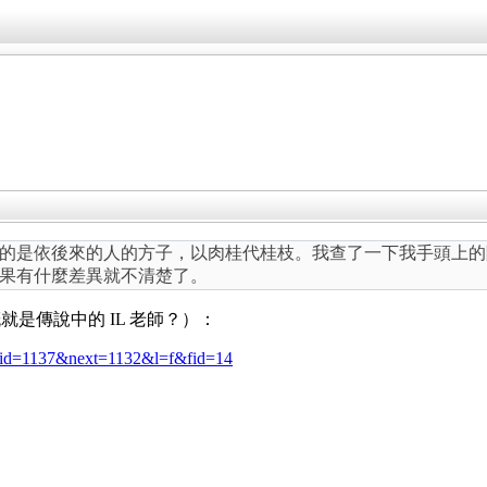
的是依後來的人的方子，以肉桂代桂枝。我查了一下我手頭上的
果有什麼差異就不清楚了。
是傳說中的 IL 老師？）：
e?mid=1137&next=1132&l=f&fid=14