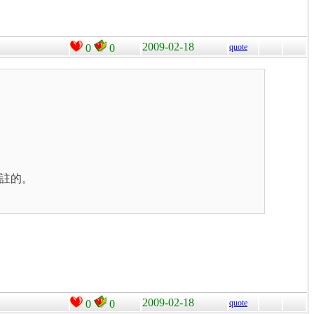
2009-02-18
0
0
quote
註的。
2009-02-18
0
0
quote