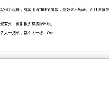
子就強力疏肝，有試用過加味逍遙散，但效果不顯著。而且弦脈
感覺有效，但卻很少有濡脈出現。
各人一把號，都不太一樣。Orz
。