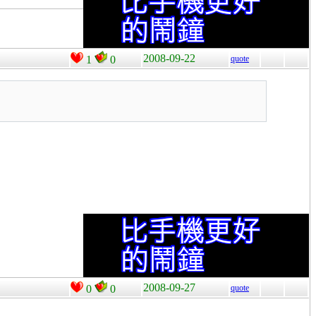
2008-09-22
1
0
quote
2008-09-27
0
0
quote