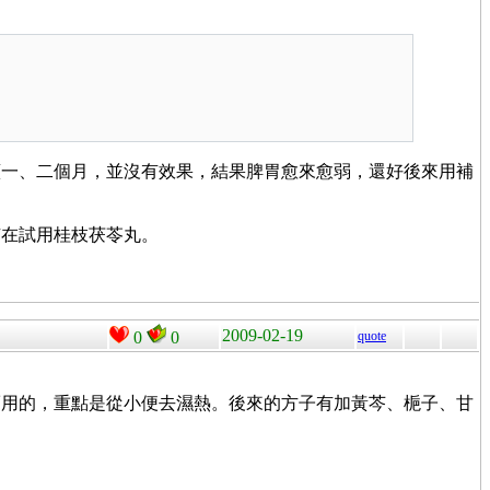
續一、二個月，並沒有效果，結果脾胃愈來愈弱，還好後來用補
有在試用桂枝茯苓丸。
2009-02-19
0
0
quote
而用的，重點是從小便去濕熱。後來的方子有加黃芩、梔子、甘