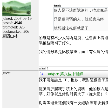
derick
個人是不這麼認為的，痔就像
joined: 2007-09-19
只是腸胃弱的人，就反應為痔
posted: 4946
promoted: 325
就想辦法祛瘀就是了
bookmarked: 206
歸隱山林
的確是有不少人認為是瘀。也曾書上看
氣補益藥補了好久。
我的情形算是比較嚴重，而且有久病的
edited: 1
guest
42
subject: 第八位中醫師
我不清楚誰是 JT，抱歉，我對這個圈子
龍膽瀉肝腸我手頭上的資料，他的原方
草，好像就是針對肝實火了（從大便）
對喝酒過量這個我有一次經驗 幫朋友解