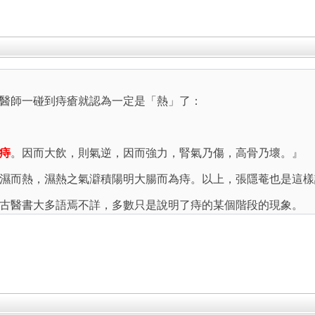
醫師一碰到痔瘡就認為一定是「熱」了：
痔
。因而大飲，則氣逆，因而強力，腎氣乃傷，高骨乃壞。』
濕而熱，濕熱之氣澼積陽明大腸而為痔。以上，張隱菴也是這樣
古醫書大多語焉不詳，多數只是說明了痔的某個階段的現象。