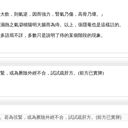
而大飲，則氣逆，因而強力，腎氣乃傷，高骨乃壞。』
，濕熱之氣澼積陽明大腸而為痔。以上，張隱菴也是這樣註的。
大多語焉不詳，多數只是說明了痔的某個階段的現象。
緊，或為厥陰外經不合，試試疏肝方。(前方已實脾)
。若為弦緊，或為厥陰外經不合，試試疏肝方。(前方已實脾)