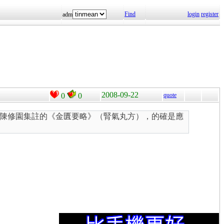
Find
login
register
adm
2008-09-22
0
0
quote
陳修園集註的《金匱要略》（腎氣丸方），的確是應