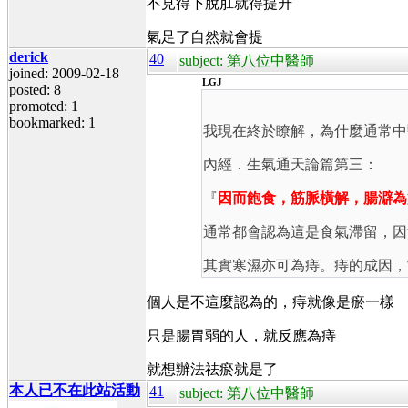
不見得下脫肛就得提升
氣足了自然就會提
derick
40
subject: 第八位中醫師
joined: 2009-02-18
LGJ
posted: 8
promoted: 1
bookmarked: 1
我現在終於瞭解，為什麼通常中
內經．生氣通天論篇第三：
『
因而飽食，筋脈橫解，腸澼為
通常都會認為這是食氣滯留，因
其實寒濕亦可為痔。痔的成因，
個人是不這麼認為的，痔就像是瘀一樣
只是腸胃弱的人，就反應為痔
就想辦法祛瘀就是了
本人已不在此站活動
41
subject: 第八位中醫師