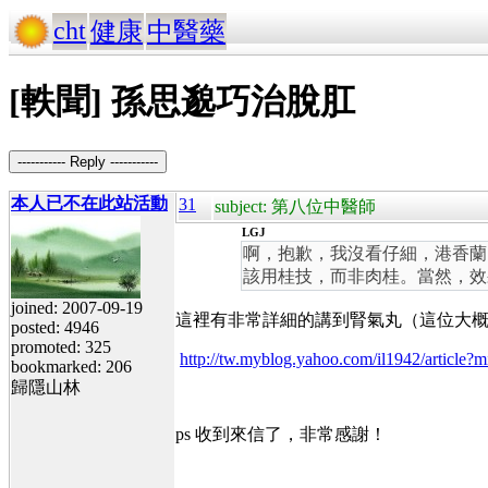
cht
健康
中醫藥
[軼聞] 孫思邈巧治脫肛
----------- Reply -----------
本人已不在此站活動
31
subject: 第八位中醫師
LGJ
啊，抱歉，我沒看仔細，港香蘭
該用桂技，而非肉桂。當然，效
joined: 2007-09-19
這裡有非常詳細的講到腎氣丸（這位大概就
posted: 4946
promoted: 325
http://tw.myblog.yahoo.com/il1942/articl
bookmarked: 206
歸隱山林
ps 收到來信了，非常感謝！