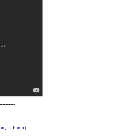
----------
an、Ubuntu）