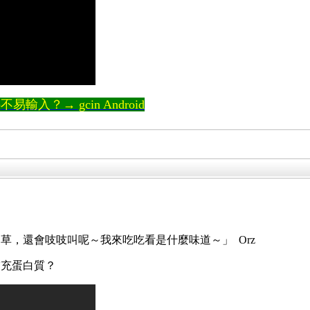
輸入？→ gcin Android
草，還會吱吱叫呢～我來吃吃看是什麼味道～」 Orz
補充蛋白質？