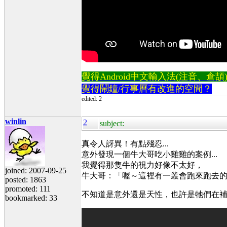
覺得Android中文輸入法(注音、倉頡)不易
覺得鬧鐘/行事曆有改進的空間？
edited: 2
winlin
2
subject:
真令人訝異！有點殘忍...
意外發現一個牛大哥吃小雞雞的案例...
我覺得那隻牛的視力好像不太好，
joined: 2007-09-25
牛大哥：「喔～這裡有一叢會跑來跑去的
posted: 1863
promoted: 111
不知道是意外還是天性，也許是牠們在
bookmarked: 33