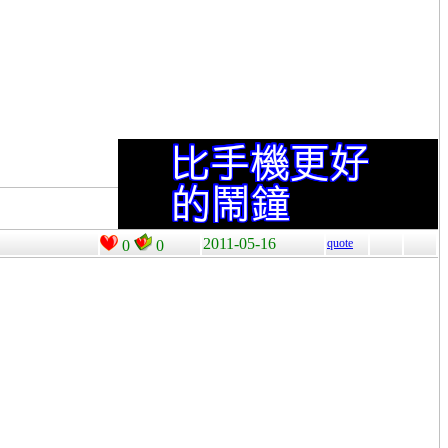
2011-05-16
quote
0
0