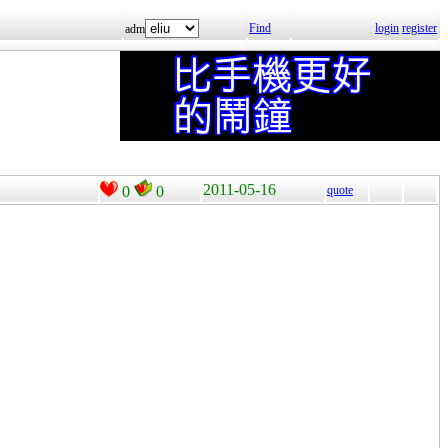
Find
login
register
adm
2011-05-16
0
0
quote