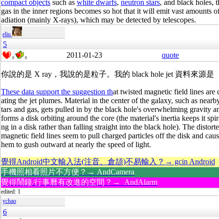
compact objects
such as
white dwarfs
,
neutron stars
, and black holes, t
gas in the inner regions becomes so hot that it will emit vast amounts of
adiation (mainly X-rays), which may be detected by telescopes.
eliu
5
2011-01-23
quote
0
0
你說的是 X ray，我說的是粒子。我的 black hole jet 資料來源是
These data support the suggestion th
at twisted magnetic field lines are 
ating the jet plumes. Material in the center of the galaxy, such as nearb
tars and gas, gets pulled in by the black hole's overwhelming gravity a
forms a disk orbiting around the core (the material's inertia keeps it spir
ng in a disk rather than falling straight into the black hole). The distort
magnetic field lines seem to pull charged particles off the disk and caus
hem to gush outward at nearly the speed of light.
覺得Android中文輸入法(注音、倉頡)不易輸入？→ gcin Android
手機照相看照片不方便？→ AndCamera
覺得鬧鐘/行事曆有改進的空間？→ AndAlarm
edited: 1
ychao
6