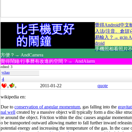
覺得Android中文
入法(注音、倉頡)
易輸入？→ gcin A
droid
手機照相看照片
方便？→ AndCamera
覺得鬧鐘/行事曆有改進的空間？→ AndAlarm
edited: 3
ychao
4
2011-01-22
quote
0
0
wikipedia en:
Due to
conservation of angular momentum
, gas falling into the
gravitat
nal well
created by a massive object will typically form a disc-like stru
re around the object. Friction within the disc causes angular momentum
o be transported outward allowing matter to fall further inward releasi
potential energy and increasing the temperature of the gas. In the case 