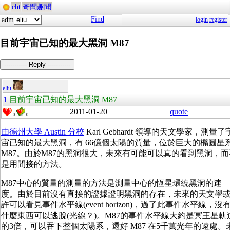
cht
奇聞趣聞
Find
adm
login
register
目前宇宙已知的最大黑洞 M87
----------- Reply -----------
eliu
1
目前宇宙已知的最大黑洞 M87
2011-01-20
quote
0
0
由德州大學 Austin 分校
Karl Gebhardt 領導的天文學家，測量了
宙已知的最大黑洞，有 66億個太陽的質量，位於巨大的橢圓星
M87。由於M87的黑洞很大，未來有可能可以真的看到黑洞，而
是用間接的方法。
M87中心的質量的測量的方法是測量中心的恆星環繞黑洞的速
度。由於目前沒有直接的證據證明黑洞的存在，未來的天文學
許可以看見事件水平線(event horizon)，過了此事件水平線，沒
什麼東西可以逃脫(光線？)。M87的事件水平線大約是冥王星軌
的3倍，可以吞下整個太陽系，還好 M87 在5千萬光年的遠處。