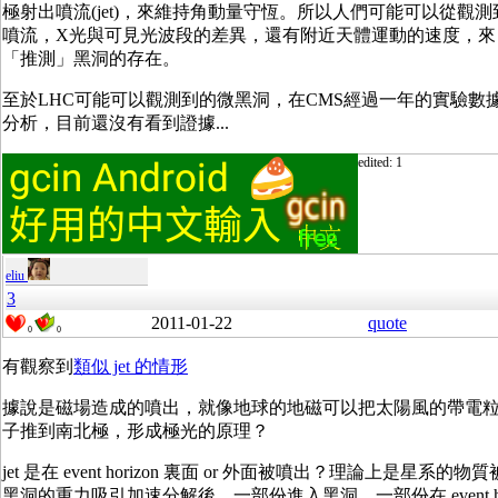
極射出噴流(jet)，來維持角動量守恆。所以人們可能可以從觀測
噴流，X光與可見光波段的差異，還有附近天體運動的速度，來
「推測」黑洞的存在。
至於LHC可能可以觀測到的微黑洞，在CMS經過一年的實驗數
分析，目前還沒有看到證據...
edited: 1
eliu
3
2011-01-22
quote
0
0
有觀察到
類似 jet 的情形
據說是磁場造成的噴出，就像地球的地磁可以把太陽風的帶電
子推到南北極，形成極光的原理？
jet 是在 event horizon 裏面 or 外面被噴出？理論上是星系的物質
黑洞的重力吸引加速分解後，一部份進入黑洞，一部份在 event h