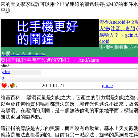
來的天文學家或許可以用全世界連線的望遠鏡尋找M87的事件水
平線。
覺得Android中文
入法(注音、倉頡)
易輸入？→ gcin A
droid
手機照相看照片
方便？→ AndCamera
覺得鬧鐘/行事曆有改進的空間？→ AndAlarm
edited: 1
ychao
2
2011-01-21
quote
0
0
維基百科： 黑洞質量是如此之大，它產生的引力場是如此之強
以至於任何物質和輻射都無法逃逸，就連光也逃逸不出來，故
為黑洞。在黑洞的周圍，是一個無法偵測的事象地平面，標誌
無法返回的臨界點。
這裡指的應該是古典的黑洞，而且沒有角動量。基本上天文觀
應該是無法直接看到的。目前有另一派說法，旋轉的黑洞會在