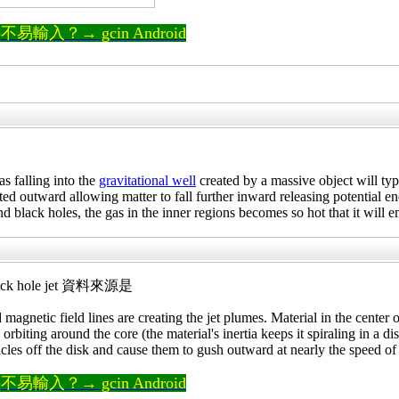
輸入？→ gcin Android
gas falling into the
gravitational well
created by a massive object will typi
d outward allowing matter to fall further inward releasing potential en
nd black holes, the gas in the inner regions becomes so hot that it will
 hole jet 資料來源是
d magnetic field lines are creating the jet plumes. Material in the center 
biting around the core (the material's inertia keeps it spiraling in a disk
icles off the disk and cause them to gush outward at nearly the speed of 
輸入？→ gcin Android