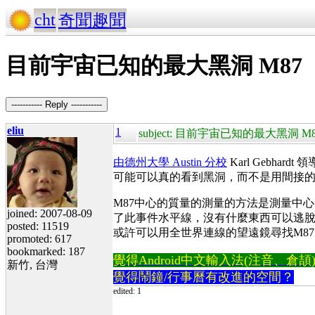
cht
奇聞趣聞
目前宇宙已知的最大黑洞 M87
----------- Reply -----------
eliu
1
subject: 目前宇宙已知的最大黑洞 M
由德州大學 Austin 分校
Karl Gebh
可能可以真的看到黑洞，而不是用間接
M87中心的質量的測量的方法是測量中心的
joined: 2007-08-09
了此事件水平線，沒有什麼東西可以逃脫(
posted: 11519
或許可以用全世界連線的望遠鏡尋找M8
promoted: 617
bookmarked: 187
覺得Android中文輸入法(注音、倉頡)不易
新竹, 台灣
覺得鬧鐘/行事曆有改進的空間？
edited: 1