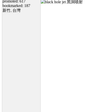
promoted: 617
bookmarked: 187
新竹, 台灣