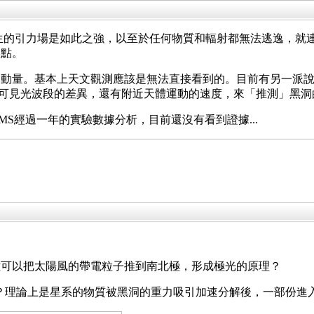
生的引力場是如此之強，以至於任何物質和輻射都無法逃逸，就
界點。
動量。基本上天文觀測應該是無法直接看到的。目前有另一派說法，
可見光波段的差異，還有附近天體運動的速度，來「推測」黑洞
MS經過一年的實驗數據分析，目前還沒有看到證據...
磁可以把太陽風的帶電粒子推到南北極，形成極光的原理？
or 外面被噴出？理論上是星系的物質被黑洞的重力吸引加速分解後，一部份進入黑