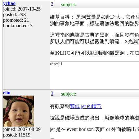
ychao
2
subject:
joined: 2007-10-25
posted: 298
維基百科： 黑洞質量是如此之大，它產
promoted: 21
測的事象地平面，標誌著無法返回的臨
bookmarked: 3
這裡指的應該是古典的黑洞，而且沒有角
所以人們可能可以從觀測到噴流，X光與
至於LHC可能可以觀測到的微黑洞，在C
edited: 1
eliu
3
subject:
有觀察到
類似 jet 的情形
據說是磁場造成的噴出，就像地球的地
joined: 2007-08-09
jet 是在 event horizon 裏面 
posted: 11519