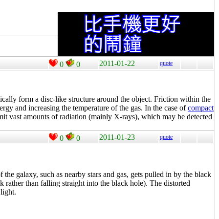
2011-01-22
quote
0
0
cally form a disc-like structure around the object. Friction within the
ergy and increasing the temperature of the gas. In the case of
compact
 emit vast amounts of radiation (mainly X-rays), which may be detected
2011-01-23
quote
0
0
of the galaxy, such as nearby stars and gas, gets pulled in by the black
 rather than falling straight into the black hole). The distorted
light.