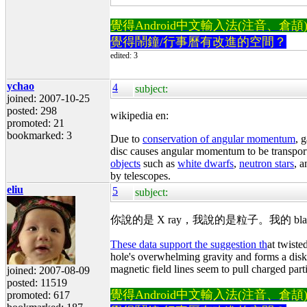
覺得Android中文輸入法(注音、倉頡)不易
覺得鬧鐘/行事曆有改進的空間？
edited: 3
ychao
4
subject:
joined: 2007-10-25
posted: 298
wikipedia en:
promoted: 21
bookmarked: 3
Due to
conservation of angular momentum
, 
disc causes angular momentum to be transporte
objects
such as
white dwarfs
,
neutron stars
, a
by telescopes.
eliu
5
subject:
你說的是 X ray，我說的是粒子。我的 black
These data support the suggestion th
at twiste
hole's overwhelming gravity and forms a disk or
magnetic field lines seem to pull charged part
joined: 2007-08-09
posted: 11519
覺得Android中文輸入法(注音、倉頡)不易
promoted: 617