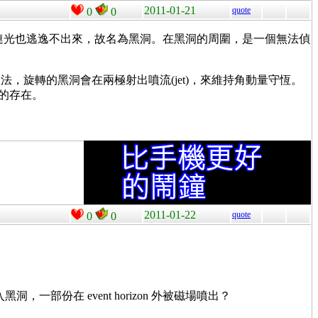
2011-01-21
quote
0
0
連光也逃逸不出來，故名為黑洞。在黑洞的周圍，是一個無法偵
旋轉的黑洞會在兩極射出噴流(jet)，來維持角動量守恆。
的存在。
2011-01-22
quote
0
0
洞，一部份在 event horizon 外被磁場噴出？