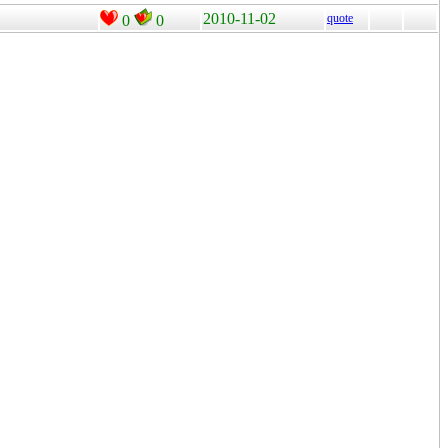
2010-11-02
quote
0
0