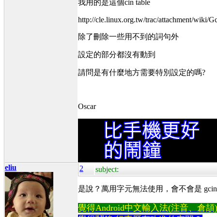
我用的是這個cin table
http://cle.linux.org.tw/trac/attachment/wiki/
除了刪除一些用不到的詞句外
設定的部分都沒有動到
請問是有什麼地方需要特別設定的嗎?
Oscar
eliu
2
subject:
是說？萬用字元無法使用，會不會是 gcin
覺得Android中文輸入法(注音、倉頡)不易