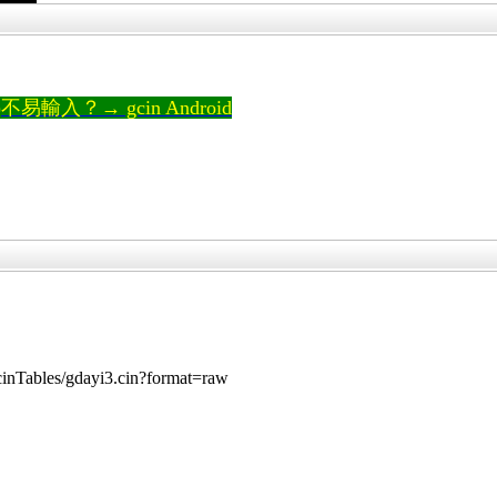
輸入？→ gcin Android
/GcinTables/gdayi3.cin?format=raw