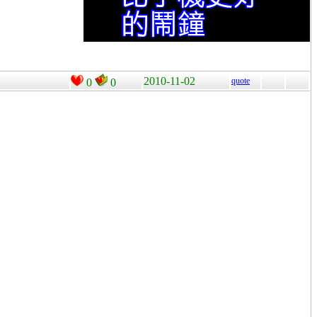
2010-11-02
quote
0
0