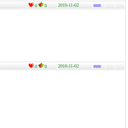
2010-11-02
quote
0
0
2010-11-02
quote
0
0