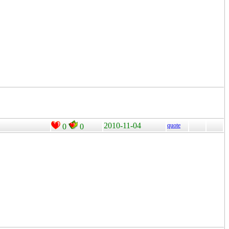
2010-11-04
quote
0
0