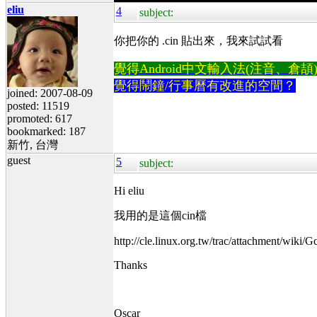
eliu
4
subject:
你把你的 .cin 貼出來，我來試試看
覺得Android中文輸入法(注音、倉頡)不易
覺得鬧鐘/行事曆有改進的空間？
joined: 2007-08-09
posted: 11519
promoted: 617
bookmarked: 187
新竹, 台灣
guest
5
subject:
Hi eliu
我用的是這個cin檔
http://cle.linux.org.tw/trac/attachment/wiki
Thanks
Oscar