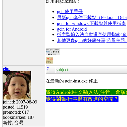
好用的gcin連結：
gcin使用手冊
最新gcin套件下載點（Fedora、Debi
gcin for windows 下載點與使用指南
gcin for Android
拆字型輸入法自動選字使用指南(倉、
其他更多gcin的好康分享(佈景主
eliu
7
subject:
在最新的 gcin-inst.exe 修正
覺得Android中文輸入法(注音、倉頡)不易
覺得鬧鐘/行事曆有改進的空間？
joined: 2007-08-09
posted: 11519
promoted: 617
bookmarked: 187
新竹, 台灣