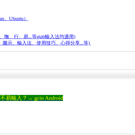
an、Ubuntu）
嘸、行、易...等
gtab輸入法均適用)
題、圖示、輸入法、使用技巧、心得分享...等)
輸入？→ gcin Android