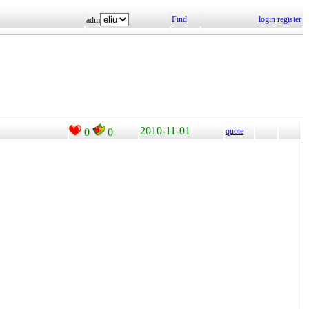
Find
login
register
adm
2010-11-01
0
0
quote