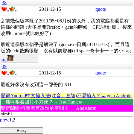
38
2011-12-15
quote
0
0
之前幾個版本除了2011/05~06月份的以外，我的電腦都還是有
這樣的問題 (大多是開Firefox + gcin的時候，CPU操到爆， 後來
改用Chrome就比較好了)
最近這個版本似乎是解決了 (gcin.exe日期2011/12/13)， 而且這
版的Gcin啟動很順，沒有以前那種ctrl space會卡卡一下的小Lag
eliu
39
2011-12-15
quote
0
0
最近好像沒有改到這一部份的 XD
覺得Android中文輸入法(注音、倉頡)不易輸入？→ gcin Android
手機照相看照片不方便？→ AndCamera
覺得鬧鐘/行事曆有改進的空間？→ AndAlarm
edited: 1
prev
,
1
,2
----------- Reply -----------