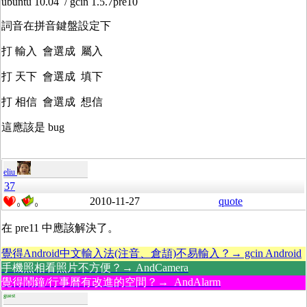
ubuntu 10.04 / gcin 1.5.7pre10
詞音在拼音鍵盤設定下
打 輸入 會選成 屬入
打 天下 會選成 填下
打 相信 會選成 想信
這應該是 bug
eliu
37
2010-11-27
quote
0
0
在 pre11 中應該解決了。
覺得Android中文輸入法(注音、倉頡)不易輸入？→ gcin Android
手機照相看照片不方便？→ AndCamera
覺得鬧鐘/行事曆有改進的空間？→ AndAlarm
guest