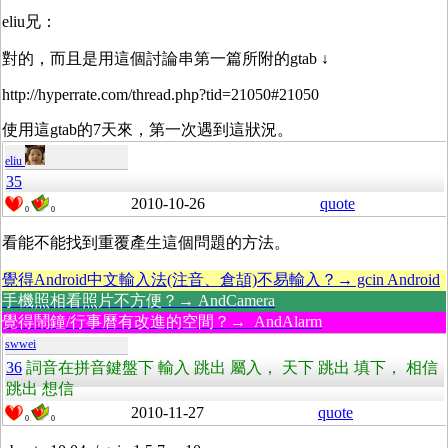
eliu兄：
對的，而且是用這個討論串第一篇所附的gtab ↓
http://hyperrate.com/thread.php?tid=21050#21050
使用這gtab的7天來，第一次遇到這狀況。
eliu
35
2010-10-26
quote
0
0
看能不能找到重覆產生這個問題的方法。
覺得Android中文輸入法(注音、倉頡)不易輸入？→ gcin Android
手機照相看照片不方便？→ AndCamera
覺得鬧鐘/行事曆有改進的空間？→ AndAlarm
swwei
36
詞音在拼音鍵盤下 輸入 跳出 屬入， 天下 跳出 填下， 相信
跳出 想信
2010-11-27
quote
0
0