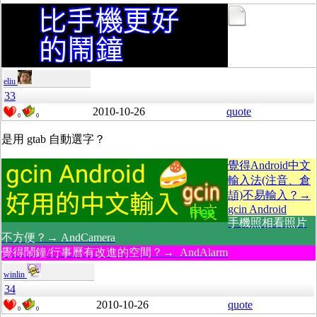
eliu
33
2010-10-26
quote
0
0
是用 gtab 自動選字？
覺得Android中文
輸入法(注音、倉
頡)不易輸入？→
gcin Android
手機照相看照片
不方便？→ AndCamera
覺得鬧鐘/行事曆有改進的空間？→ AndAlarm
winlin
34
2010-10-26
quote
0
0