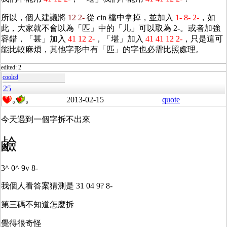
所以，個人建議將
12 2-
從 cin 檔中拿掉，並加入
1- 8- 2-
，如
此，大家就不會以為「匹」中的「儿」可以取為 2-。或者加強
容錯，「甚」加入
41 12 2-
，「堪」加入
41 41 12 2-
，只是這可
能比較麻煩，其他字形中有「匹」的字也必需比照處理。
edited: 2
coolcd
25
2013-02-15
quote
0
0
今天遇到一個字拆不出來
鹼
3^ 0^ 9v 8-
我個人看答案猜測是 31 04 9? 8-
第三碼不知道怎麼拆
覺得很奇怪