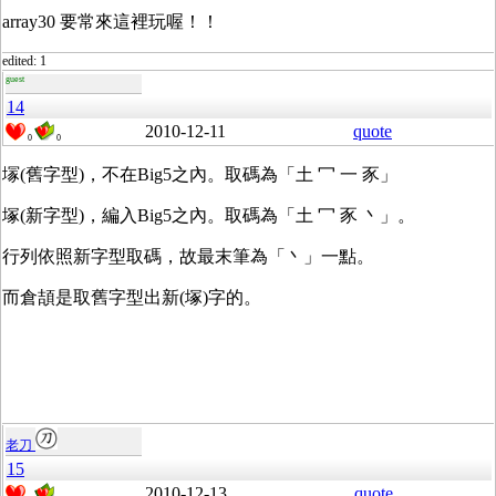
array30 要常來這裡玩喔！！
edited: 1
guest
14
2010-12-11
quote
0
0
塜(舊字型)，不在Big5之內。取碼為「土 冖 一 豕」
塚(新字型)，編入Big5之內。取碼為「土 冖 豕 丶」。
行列依照新字型取碼，故最末筆為「丶」一點。
而倉頡是取舊字型出新(塚)字的。
老刀
15
2010-12-13
quote