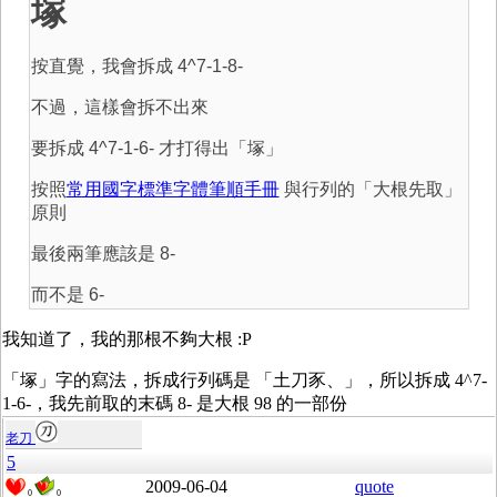
塚
按直覺，我會拆成 4^7-1-8-
不過，這樣會拆不出來
要拆成 4^7-1-6- 才打得出「塚」
按照
常用國字標準字體筆順手冊
與行列的「大根先取」
原則
最後兩筆應該是 8-
而不是 6-
我知道了，我的那根不夠大根 :P
「塚」字的寫法，拆成行列碼是 「土刀豕、」，所以拆成 4^7-
1-6-，我先前取的末碼 8- 是大根 98 的一部份
老刀
5
2009-06-04
quote
0
0