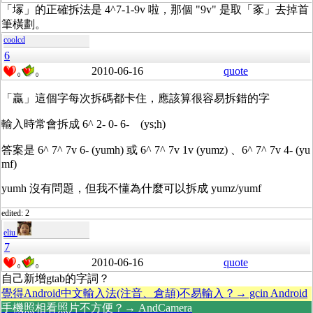
「塜」的正確拆法是 4^7-1-9v 啦，那個 "9v" 是取「豖」去掉首
筆橫劃。
coolcd
6
2010-06-16
quote
0
0
「贏」這個字每次拆碼都卡住，應該算很容易拆錯的字
輸入時常會拆成 6^ 2- 0- 6- (ys;h)
答案是 6^ 7^ 7v 6- (yumh) 或 6^ 7^ 7v 1v (yumz) 、6^ 7^ 7v 4- (yu
mf)
yumh 沒有問題，但我不懂為什麼可以拆成 yumz/yumf
edited: 2
eliu
7
2010-06-16
quote
0
0
自己新增gtab的字詞？
覺得Android中文輸入法(注音、倉頡)不易輸入？→ gcin Android
手機照相看照片不方便？→ AndCamera