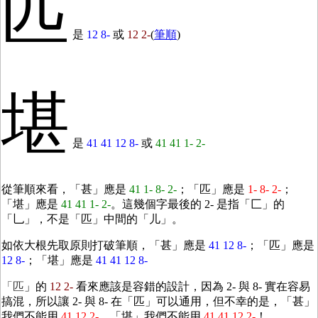
匹
是
12 8-
或
12 2-
(
筆順
)
堪
是
41 41 12 8-
或
41 41 1- 2-
從筆順來看，「甚」應是
41 1- 8- 2-
；「匹」應是
1- 8- 2-
；
「堪」應是
41 41 1- 2-
。這幾個字最後的 2- 是指「匚」的
「乚」，不是「匹」中間的「儿」。
如依大根先取原則打破筆順，「甚」應是
41 12 8-
；「匹」應是
12 8-
；「堪」應是
41 41 12 8-
「匹
」的
12 2-
看來應該是容錯的設計，因為 2- 與 8- 實在容易
搞混，所以讓 2- 與 8- 在「匹」可以通用，但不幸的是，「甚」
我們不能用
41 12 2-
，「堪」我們不能用
41 41 12 2-
！