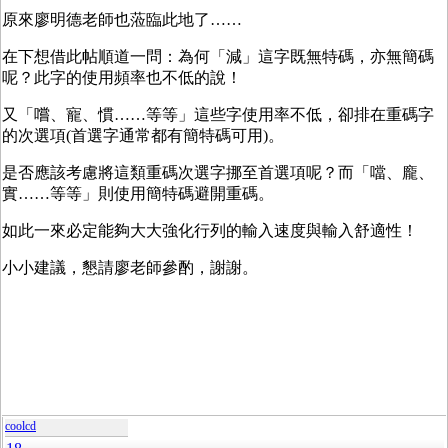
原來廖明德老師也蒞臨此地了……
在下想借此帖順道一問：為何「減」這字既無特碼，亦無簡碼
呢？此字的使用頻率也不低的說！
又「嚐、寵、慣……等等」這些字使用率不低，卻排在重碼字
的次選項(首選字通常都有簡特碼可用)。
是否應該考慮將這類重碼次選字挪至首選項呢？而「噹、龐、
實……等等」則使用簡特碼避開重碼。
如此一來必定能夠大大強化行列的輸入速度與輸入舒適性！
小小建議，懇請廖老師參酌，謝謝。
coolcd