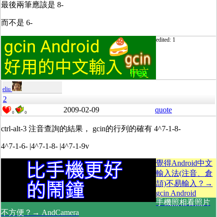
最後兩筆應該是 8-
而不是 6-
edited: 1
eliu
2
2009-02-09
quote
0
0
ctrl-alt-3 注音查詢的結果， gcin的行列的確有 4^7-1-8-
4^7-1-6- |4^7-1-8- |4^7-1-9v
覺得Android中文
輸入法(注音、倉
頡)不易輸入？→
gcin Android
手機照相看照片
不方便？→ AndCamera