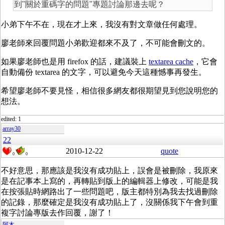
到"關於重碼字的問題"專題討論那邊去呢？
小弟下午不在，現在才上來，我沒有對文章做任何處理。
廖老師來回覆問題小弟歡迎都來不及了，不可能會刪文的。
如果廖老師也是用 firefox 的話，建議裝上
textarea cache
，它會
自動備份 textarea 的文字，可以避免今天這種憾事再發生。
希望廖老師不要見怪，相信很多網友都很期望見到您說明您的
想法。
edited: 1
array30
22
2010-12-22
quote
0
0
不好意思，那應該是我沒有成功貼上，誤會是被刪除，我原來
是在記事本上寫的，再轉貼到版上的編輯器上修改，可能是我
在按張貼時網路出了一些問題吧，版主都特別為我去找過刪除
的記錄，那麼確定是我沒有成功貼上了，沒關係我下午會到重
複字討論專版去作回覆，謝了！
阿木