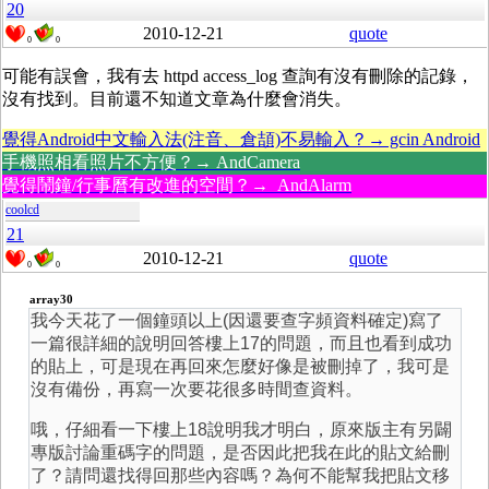
20
2010-12-21
quote
0
0
可能有誤會，我有去 httpd access_log 查詢有沒有刪除的記錄，
沒有找到。目前還不知道文章為什麼會消失。
覺得Android中文輸入法(注音、倉頡)不易輸入？→ gcin Android
手機照相看照片不方便？→ AndCamera
覺得鬧鐘/行事曆有改進的空間？→ AndAlarm
coolcd
21
2010-12-21
quote
0
0
array30
我今天花了一個鐘頭以上(因還要查字頻資料確定)寫了
一篇很詳細的說明回答樓上17的問題，而且也看到成功
的貼上，可是現在再回來怎麼好像是被刪掉了，我可是
沒有備份，再寫一次要花很多時間查資料。
哦，仔細看一下樓上18說明我才明白，原來版主有另闢
專版討論重碼字的問題，是否因此把我在此的貼文給刪
了？請問還找得回那些內容嗎？為何不能幫我把貼文移