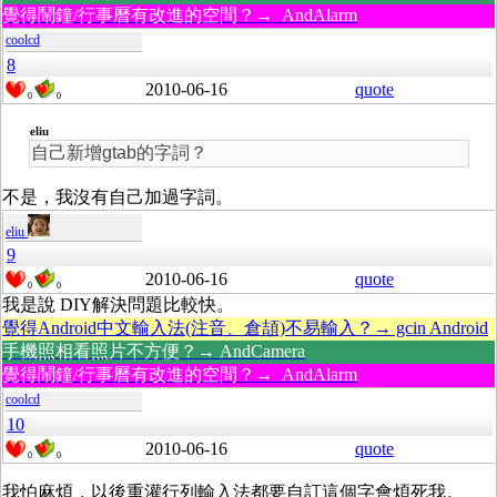
覺得鬧鐘/行事曆有改進的空間？→ AndAlarm
coolcd
8
2010-06-16
quote
0
0
eliu
自己新增gtab的字詞？
不是，我沒有自己加過字詞。
eliu
9
2010-06-16
quote
0
0
我是說 DIY解決問題比較快。
覺得Android中文輸入法(注音、倉頡)不易輸入？→ gcin Android
手機照相看照片不方便？→ AndCamera
覺得鬧鐘/行事曆有改進的空間？→ AndAlarm
coolcd
10
2010-06-16
quote
0
0
我怕麻煩，以後重灌行列輸入法都要自訂這個字會煩死我。