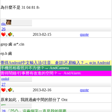
為什麼不是 31 04 81 8-
eliu
26
2013-02-15
quote
0
0
grep 鹵 ar*.cin
ep.h 鹵
覺得Android中文輸入法(注音、倉頡)不易輸入？→ gcin Android
手機照相看照片不方便？→ AndCamera
覺得鬧鐘/行事曆有改進的空間？→ AndAlarm
coolcd
27
2013-02-16
quote
0
0
原來如此，我跳過鹵中間的部分了 Orz
guest
28
「凹凸」這兩個字一直是我的噩夢