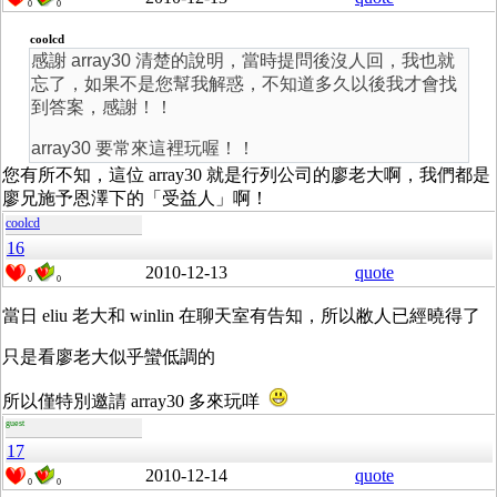
0
0
coolcd
感謝 array30 清楚的說明，當時提問後沒人回，我也就
忘了，如果不是您幫我解惑，不知道多久以後我才會找
到答案，感謝！！
array30 要常來這裡玩喔！！
您有所不知，這位 array30 就是行列公司的廖老大啊，我們都是
廖兄施予恩澤下的「受益人」啊！
coolcd
16
2010-12-13
quote
0
0
當日 eliu 老大和 winlin 在聊天室有告知，所以敝人已經曉得了
只是看廖老大似乎蠻低調的
所以僅特別邀請 array30 多來玩咩
guest
17
2010-12-14
quote
0
0