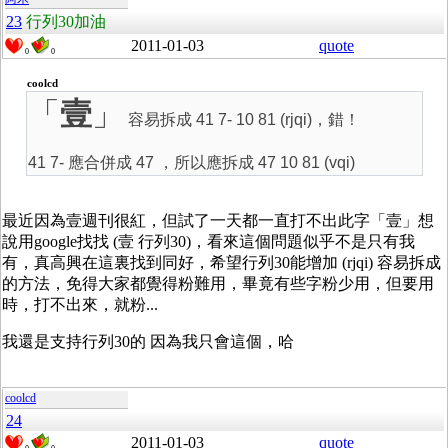
23
行列30加油
2011-01-03
quote
0
0
coolcd
「
壹
」
容易拆成 41 7- 10 81 (rjqi)，錯！
41 7- 應合併成 47 ，所以應拆成 47 10 81 (vqi)
最近因為壹週刊很紅，但試了一天都一直打不出此字「壹」想
說用google找找 (壹 行列30)，看來這個問題似乎不是只有我
有，真高興在這裏找到同好，希望行列30能增加 (rjqi) 容易拆成
的方法，免得大家都覺得粉難用，畢竟有些字粉少用，但要用
時，打不出來，就粉...
我還是支持行列30的 因為我只會這個，哈
coolcd
24
2011-01-03
quote