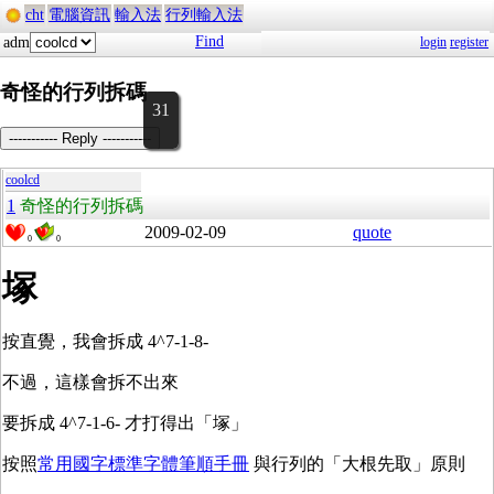
cht
電腦資訊
輸入法
行列輸入法
Find
adm
login
register
奇怪的行列拆碼
31
----------- Reply -----------
coolcd
1
奇怪的行列拆碼
2009-02-09
quote
0
0
塚
按直覺，我會拆成 4^7-1-8-
不過，這樣會拆不出來
要拆成 4^7-1-6- 才打得出「塚」
按照
常用國字標準字體筆順手冊
與行列的「大根先取」原則