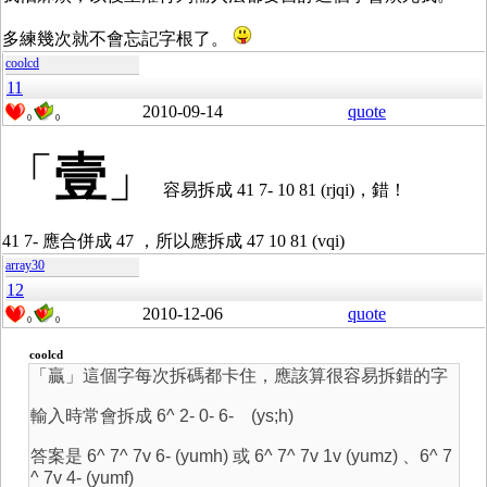
多練幾次就不會忘記字根了。
coolcd
11
2010-09-14
quote
0
0
「
壹
」
容易拆成 41 7- 10 81 (rjqi)，錯！
41 7- 應合併成 47 ，所以應拆成 47 10 81 (vqi)
array30
12
2010-12-06
quote
0
0
coolcd
「贏」這個字每次拆碼都卡住，應該算很容易拆錯的字
輸入時常會拆成 6^ 2- 0- 6- (ys;h)
答案是 6^ 7^ 7v 6- (yumh) 或 6^ 7^ 7v 1v (yumz) 、6^ 7
^ 7v 4- (yumf)