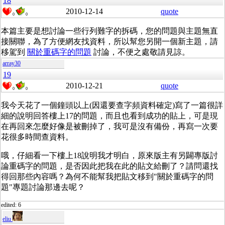
18
2010-12-14
quote
0
0
本篇主要是想討論一些行列難字的拆碼，您的問題與主題無直
接關聯，為了方便網友找資料，所以幫您另開一個新主題，請
移駕到
關於重碼字的問題
討論，不便之處敬請見諒。
array30
19
2010-12-21
quote
0
0
我今天花了一個鐘頭以上(因還要查字頻資料確定)寫了一篇很詳
細的說明回答樓上17的問題，而且也看到成功的貼上，可是現
在再回來怎麼好像是被刪掉了，我可是沒有備份，再寫一次要
花很多時間查資料。
哦，仔細看一下樓上18說明我才明白，原來版主有另闢專版討
論重碼字的問題，是否因此把我在此的貼文給刪了？請問還找
得回那些內容嗎？為何不能幫我把貼文移到"關於重碼字的問
題"專題討論那邊去呢？
edited: 6
eliu