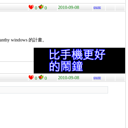
2010-09-08
quote
0
0
hy windows 的計畫。
2010-09-08
quote
0
0