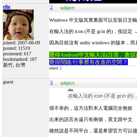
eliu
2
subject:
Windows 中文版其實裏面可以安裝日文
在輸入法的 icon (不是 gcin 的)，按
joined: 2007-08-09
因為目前沒有 anthy windows 的版本，
posted: 11519
promoted: 617
覺得Android中文輸入法(注音、倉頡)不易
bookmarked: 187
覺得鬧鐘/行事曆有改進的空間？
新竹, 台灣
edited: 2
guest
3
subject:
eliu
在輸入法的 icon (不是 gcin
很不幸的，這方法對本人電腦完全無效
出來的語言永遠只有兩個，英文跟中文
雖然說是不同平台，還是希望官方可以