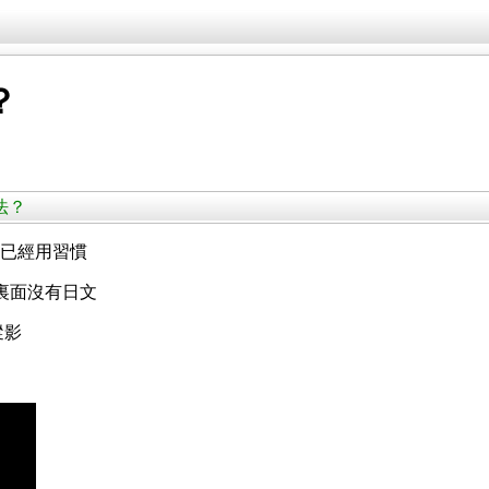
？
入法？
u上已經用習慣
裏面沒有日文
蹤影