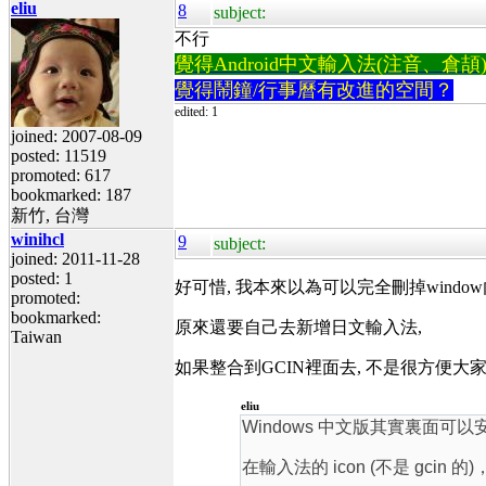
eliu
8
subject:
不行
覺得Android中文輸入法(注音、倉頡)不易
覺得鬧鐘/行事曆有改進的空間？
edited: 1
joined: 2007-08-09
posted: 11519
promoted: 617
bookmarked: 187
新竹, 台灣
winihcl
9
subject:
joined: 2011-11-28
posted: 1
好可惜, 我本來以為可以完全刪掉window
promoted:
bookmarked:
原來還要自己去新增日文輸入法,
Taiwan
如果整合到GCIN裡面去, 不是很方便大家
eliu
Windows 中文版其實裏面可
在輸入法的 icon (不是 gcin