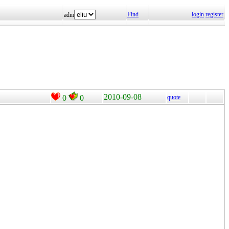
Find
login
register
adm
2010-09-08
0
0
quote