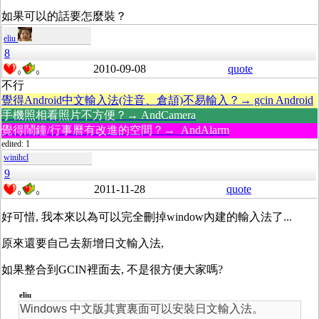
如果可以的話要怎麼裝？
eliu
8
2010-09-08
quote
0
0
不行
覺得Android中文輸入法(注音、倉頡)不易輸入？→ gcin Android
手機照相看照片不方便？→ AndCamera
覺得鬧鐘/行事曆有改進的空間？→ AndAlarm
edited: 1
winihcl
9
2011-11-28
quote
0
0
好可惜, 我本來以為可以完全刪掉window內建的輸入法了...
原來還要自己去新增日文輸入法,
如果整合到GCIN裡面去, 不是很方便大家嗎?
eliu
Windows 中文版其實裏面可以安裝日文輸入法。