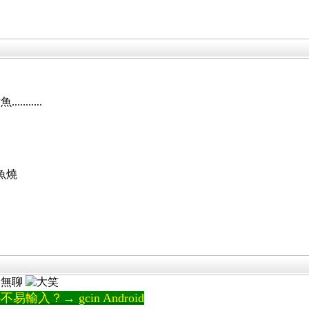
......
魚燒
更無聊
輸入？→ gcin Android