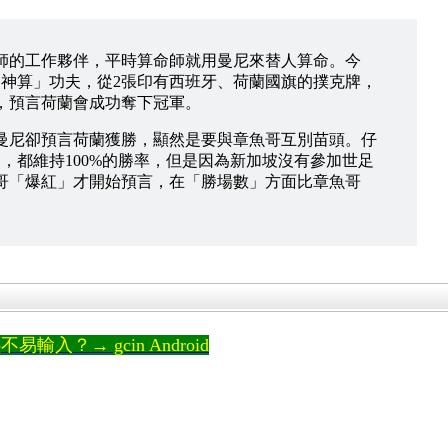
師的工作夥伴，平時算命師就用曼尼來替人算命。今
「神算」功夫，從2張印有西班牙、荷蘭國旗的撲克牌，
，預言荷蘭會成功奪下冠軍。
曼尼卻預言荷蘭獲勝，顯然是要與章魚哥互別苗頭。仔
，都維持100%的勝率，但是因為新加坡沒有參加世足
哥「爆紅」才開始預言，在「勝場數」方面比章魚哥
輸入？→ gcin Android