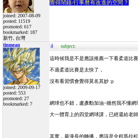
覺得鬧鐘/行事曆有改進的空間？
joined: 2007-08-09
posted: 11519
promoted: 617
bookmarked: 187
新竹, 台灣
tinmean
4
subject:
這時候我是不是應該推薦一下看柔道比賽
不過柔道比賽是太快了，
沒有看習慣會覺得莫名其妙 :p
joined: 2009-09-17
posted: 553
promoted: 27
網球也不錯，盧彥勳加油~雖然我不懂網球......
bookmarked: 7
大一體育上的四堂網球課，已經還給老
其實，最漫長的轉播，應該是全程馬拉