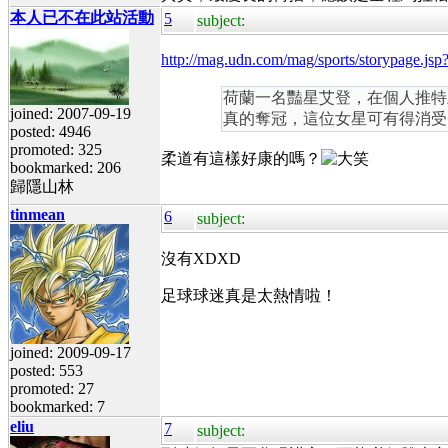
本人已不在此站活動
5
subject:
http://mag.udn.com/mag/sports/storypa
荷蘭一名豔星艾登，在個人推特
joined: 2007-09-19
真的奪冠，這位女星可有得消受
posted: 4946
promoted: 325
柔道有這樣好康的嗎？
bookmarked: 206
歸隱山林
tinmean
6
subject:
沒有XDXD
足球球迷真是太熱情啦！
joined: 2009-09-17
posted: 553
promoted: 27
bookmarked: 7
eliu
7
subject: