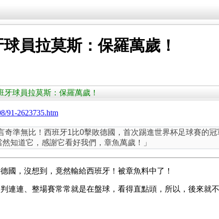
牙球員拉莫斯：保羅萬歲！
準 西班牙球員拉莫斯：保羅萬歲！
08/91-2623735.htm
的預言奇準無比！西班牙1比0擊敗德國，首次踢進世界杯足球賽
：「我當然知道它，感謝它看好我們，章魚萬歲！」
好德國，沒想到，竟然輸給西班牙！被章魚料中了！
誤判連連、整場賽常常就是在盤球，看得直點頭，所以，後來就