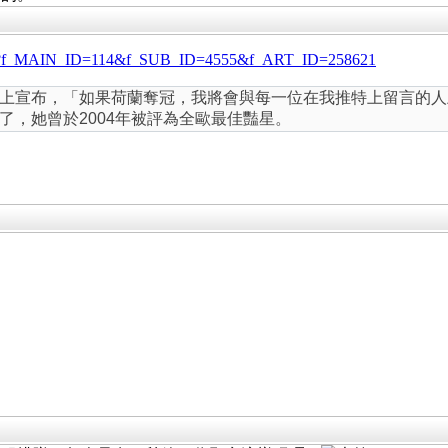
ge.jsp?f_MAIN_ID=114&f_SUB_ID=4555&f_ART_ID=258621
上宣布，「如果荷蘭奪冠，我將會與每一位在我推特上留言的人上
了，她曾於2004年被評為全歐最佳豔星。