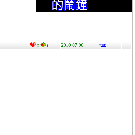
2010-07-08
quote
0
0