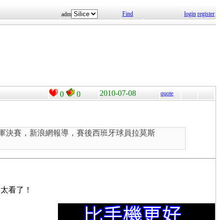
Find
login
register
adm
2010-07-08
0
0
quote
的冠軍決賽，新浪網報導，賽後西班牙球員拉莫斯
不太看了！