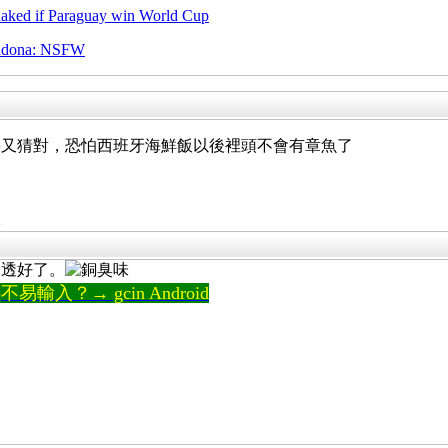
naked if Paraguay win World Cup
radona: NSFW
果又猜對，恐怕西班牙海鮮飯以後裡頭不會有章魚了
像
樂透好了。
輸入？→ gcin Android