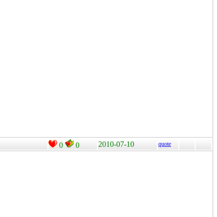
2010-07-10
quote
0
0