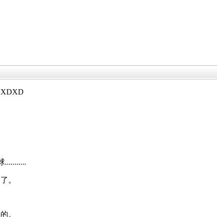
XDXD
.....
師了。
松的。