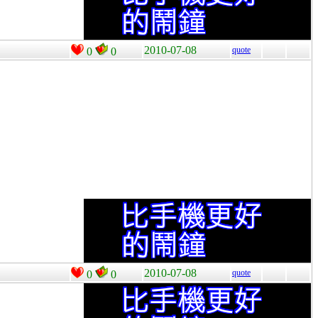
2010-07-08
quote
0
0
2010-07-08
quote
0
0