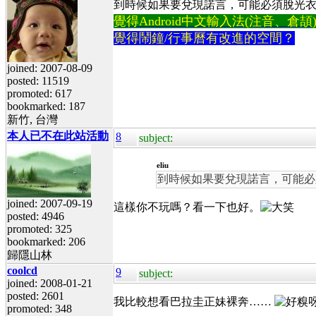
到時候如果要兌現諾言，可能必須脫光衣
覺得Android中文輸入法(注音、倉頡)不易
覺得鬧鐘/行事曆有改進的空間？
joined: 2007-08-09
posted: 11519
promoted: 617
bookmarked: 187
新竹, 台灣
本人已不在此站活動
8
subject:
eliu
到時候如果要兌現諾言，可能必
joined: 2007-09-19
這樣你不玩嗎？看一下也好。
posted: 4946
promoted: 325
bookmarked: 206
歸隱山林
coolcd
9
subject:
joined: 2008-01-21
posted: 2601
我比較想看巴拉圭正妹裸奔……
promoted: 348