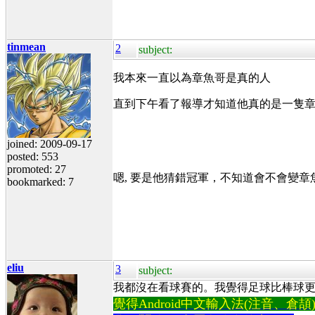
tinmean
2
subject:
我本來一直以為章魚哥是真的人
直到下午看了報導才知道他真的是一隻章魚.....
joined: 2009-09-17
posted: 553
promoted: 27
嗯, 要是他猜錯冠軍，不知道會不會變章
bookmarked: 7
eliu
3
subject:
我都沒在看球賽的。我覺得足球比棒球
覺得Android中文輸入法(注音、倉頡)不易