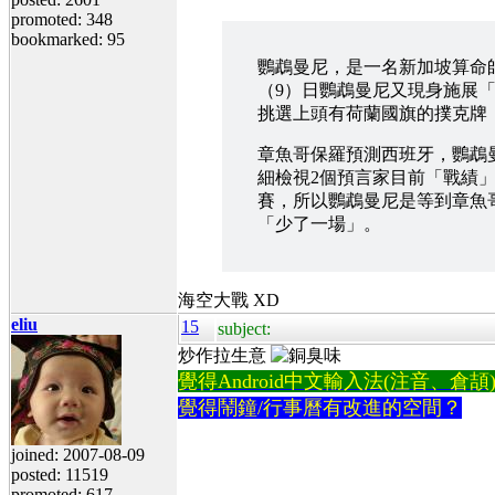
promoted: 348
bookmarked: 95
鸚鵡曼尼，是一名新加坡算命
（9）日鸚鵡曼尼又現身施展
挑選上頭有荷蘭國旗的撲克牌
章魚哥保羅預測西班牙，鸚鵡
細檢視2個預言家目前「戰績」
賽，所以鸚鵡曼尼是等到章魚
「少了一場」。
海空大戰 XD
eliu
15
subject:
炒作拉生意
覺得Android中文輸入法(注音、倉頡)不易
覺得鬧鐘/行事曆有改進的空間？
joined: 2007-08-09
posted: 11519
promoted: 617